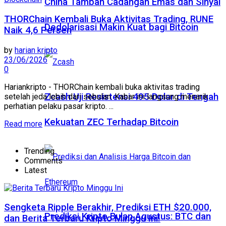
China Tambah Cadangan Emas dan Sinyal
THORChain Kembali Buka Aktivitas Trading, RUNE
Dedolarisasi Makin Kuat bagi Bitcoin
Naik 4,6 Persen
by
harian kripto
23/06/2026
0
Hariankripto - THORChain kembali buka aktivitas trading
Zcash Uji Resistensi 495 Dolar di Tengah
setelah jeda lebih dari sebulan. Kabar ini langsung menarik
perhatian pelaku pasar kripto. ...
Kekuatan ZEC Terhadap Bitcoin
Read more
Trending
Comments
Latest
Sengketa Ripple Berakhir, Prediksi ETH $20.000,
Prediksi Kripto Bulan Agustus: BTC dan
dan Berita Terbaru Kripto Minggu Ini!