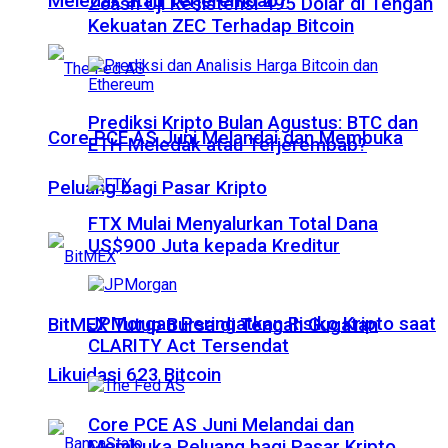
Meledak atau Terjerembab?
Zcash Uji Resistensi 495 Dolar di Tengah
Kekuatan ZEC Terhadap Bitcoin
Prediksi Kripto Bulan Agustus: BTC dan
Core PCE AS Juni Melandai dan Membuka
ETH Meledak atau Terjerembab?
Peluang bagi Pasar Kripto
FTX Mulai Menyalurkan Total Dana
US$900 Juta kepada Kreditur
JPMorgan Peringatkan Risiko Kripto saat
BitMEX Tutup Bursa di Tengah Gugatan
CLARITY Act Tersendat
Likuidasi 623 Bitcoin
Core PCE AS Juni Melandai dan
Membuka Peluang bagi Pasar Kripto