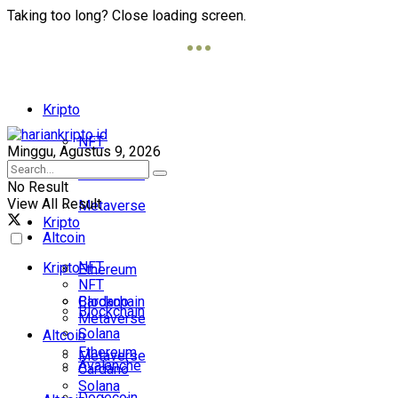
Taking too long? Close loading screen.
Kripto
NFT
Minggu, Agustus 9, 2026
Blockchain
No Result
View All Result
Metaverse
Kripto
Altcoin
NFT
Kripto
Ethereum
NFT
Cardano
Blockchain
Blockchain
Metaverse
Solana
Altcoin
Ethereum
Metaverse
Avalanche
Cardano
Solana
Dogecoin