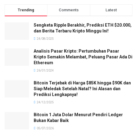
Trending
Comments
Latest
Sengketa Ripple Berakhir, Prediksi ETH $20.000,
dan Berita Terbaru Kripto Minggu Ini!
24/08/2025
Analisis Pasar Kripto: Pertumbuhan Pasar
Kripto Semakin Melambat, Peluang Pasar Ada Di
Ethereum
26/01/2024
Bitcoin Terjebak di Harga $85K hingga $90K dan
Siap Meledak Setelah Natal? Ini Alasan dan
Prediksi Lengkapnya!
24/12/2025
Bitcoin 1 Juta Dolar Menurut Pendiri Ledger
Bukan Kabar Baik
05/07/2026