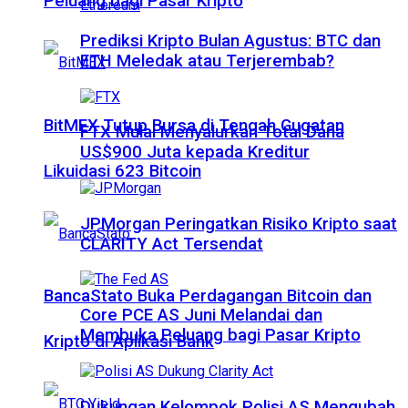
Peluang bagi Pasar Kripto
Prediksi Kripto Bulan Agustus: BTC dan
ETH Meledak atau Terjerembab?
BitMEX Tutup Bursa di Tengah Gugatan
FTX Mulai Menyalurkan Total Dana
US$900 Juta kepada Kreditur
Likuidasi 623 Bitcoin
JPMorgan Peringatkan Risiko Kripto saat
CLARITY Act Tersendat
BancaStato Buka Perdagangan Bitcoin dan
Core PCE AS Juni Melandai dan
Membuka Peluang bagi Pasar Kripto
Kripto di Aplikasi Bank
Dukungan Kelompok Polisi AS Mengubah