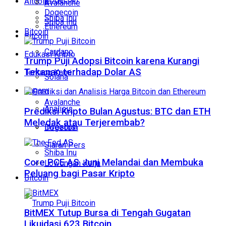
Altcoin
Avalanche
Dogecoin
Shiba Inu
Shiba Inu
Ethereum
Bitcoin
Bitcoin
Cardano
Edukasi Kripto
Trump Puji Adopsi Bitcoin karena Kurangi
Tekanan terhadap Dolar AS
Tentang Kami
Solana
Ragam
Avalanche
Analisis
Prediksi Kripto Bulan Agustus: BTC dan ETH
Meledak atau Terjerembab?
Investasi
Dogecoin
Siaran Pers
Shiba Inu
Core PCE AS Juni Melandai dan Membuka
Lowongan Kerja
Peluang bagi Pasar Kripto
Bitcoin
BitMEX Tutup Bursa di Tengah Gugatan
Likuidasi 623 Bitcoin