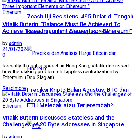
Etherium
Zcash Uji Resistensi 495 Dolar di Tengah
Vitalik Buterin: “Balance Must Be Achieved To
Achieve Three Important Elements on Ethereum!”
Kekuatan ZEC Terhadap Bitcoin
by
admin
21/01/2024
0
Recently through a speech in Hong Kong, Vitalik discussed
how the staking problem still applies centralization by
Ethereum. (Deo Siagian)
Read more
Prediksi Kripto Bulan Agustus: BTC dan
ETH Meledak atau Terjerembab?
Etherium
Vitalik Buterin Discusses Stateless and the
Challenges of 20 Byte Addresses in Singapore
by
admin