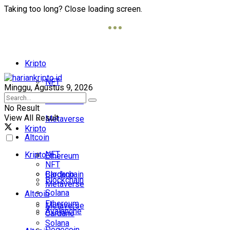
Taking too long? Close loading screen.
Kripto
NFT
Minggu, Agustus 9, 2026
Blockchain
No Result
View All Result
Metaverse
Kripto
Altcoin
NFT
Kripto
Ethereum
NFT
Cardano
Blockchain
Blockchain
Metaverse
Solana
Altcoin
Ethereum
Metaverse
Avalanche
Cardano
Solana
Dogecoin