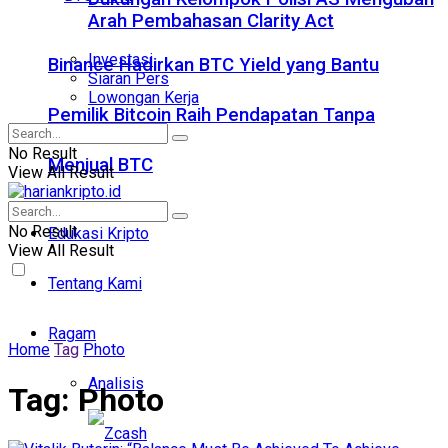
Arah Pembahasan Clarity Act
Investasi
Binance Hadirkan BTC Yield yang Bantu
Siaran Pers
Lowongan Kerja
Pemilik Bitcoin Raih Pendapatan Tanpa
No Result
Menjual BTC
View All Result
No Result
Edukasi Kripto
View All Result
Tentang Kami
Ragam
Home
Tag
Photo
Analisis
Tag:
Photo