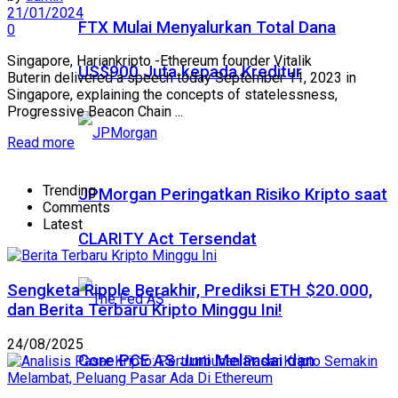
21/01/2024
FTX Mulai Menyalurkan Total Dana
0
Singapore, Hariankripto -Ethereum founder Vitalik
US$900 Juta kepada Kreditur
Buterin delivered a speech today September 11, 2023 in
Singapore, explaining the concepts of statelessness,
Progressive Beacon Chain ...
Read more
Trending
JPMorgan Peringatkan Risiko Kripto saat
Comments
Latest
CLARITY Act Tersendat
Sengketa Ripple Berakhir, Prediksi ETH $20.000,
dan Berita Terbaru Kripto Minggu Ini!
24/08/2025
Core PCE AS Juni Melandai dan