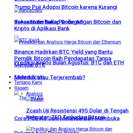
Trump Puji Adopsi Bitcoin karena Kurangi
Tekanan terhadap Dolar AS
BancaStato Buka Perdagangan Bitcoin dan
Kripto di Aplikasi Bank
Binance Hadirkan BTC Yield yang Bantu
Pemilik Bitcoin Raih Pendapatan Tanpa
Prediksi Kripto Bulan Agustus: BTC dan ETH
Menjual BTC
Edukasi Kripto
Meledak atau Terjerembab?
Tentang Kami
Ragam
Analisis
Zcash Uji Resistensi 495 Dolar di Tengah
Kekuatan ZEC Terhadap Bitcoin
Core PCE AS Juni Melandai dan Membuka