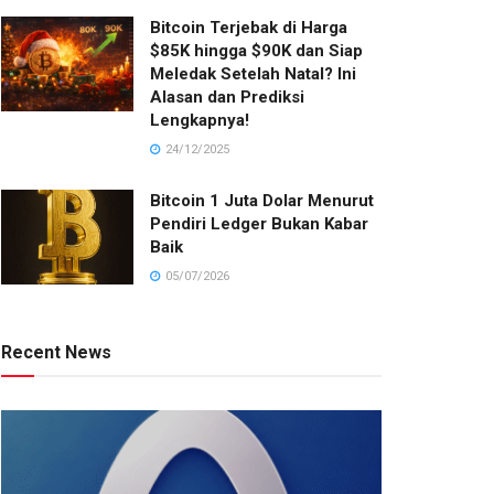
Bitcoin Terjebak di Harga
$85K hingga $90K dan Siap
Meledak Setelah Natal? Ini
Alasan dan Prediksi
Lengkapnya!
24/12/2025
Bitcoin 1 Juta Dolar Menurut
Pendiri Ledger Bukan Kabar
Baik
05/07/2026
Recent News