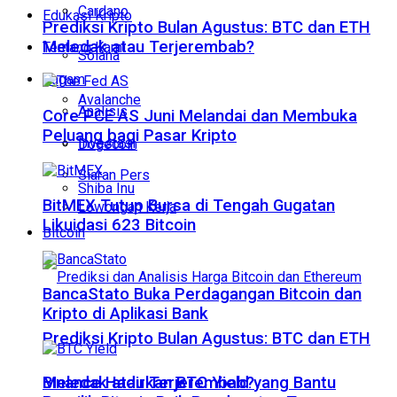
Cardano
Edukasi Kripto
Prediksi Kripto Bulan Agustus: BTC dan ETH
Meledak atau Terjerembab?
Tentang Kami
Solana
Ragam
Avalanche
Analisis
Core PCE AS Juni Melandai dan Membuka
Peluang bagi Pasar Kripto
Investasi
Dogecoin
Siaran Pers
Shiba Inu
BitMEX Tutup Bursa di Tengah Gugatan
Lowongan Kerja
Likuidasi 623 Bitcoin
Bitcoin
BancaStato Buka Perdagangan Bitcoin dan
Kripto di Aplikasi Bank
Prediksi Kripto Bulan Agustus: BTC dan ETH
Meledak atau Terjerembab?
Binance Hadirkan BTC Yield yang Bantu