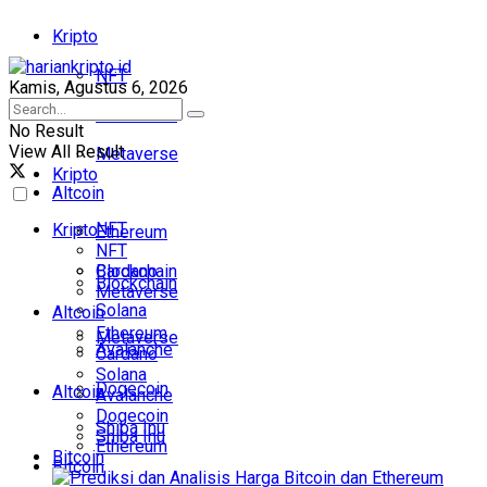
Kripto
NFT
Kamis, Agustus 6, 2026
Blockchain
No Result
View All Result
Metaverse
Kripto
Altcoin
NFT
Kripto
Ethereum
NFT
Cardano
Blockchain
Blockchain
Metaverse
Solana
Altcoin
Ethereum
Metaverse
Avalanche
Cardano
Solana
Dogecoin
Altcoin
Avalanche
Dogecoin
Shiba Inu
Shiba Inu
Ethereum
Bitcoin
Bitcoin