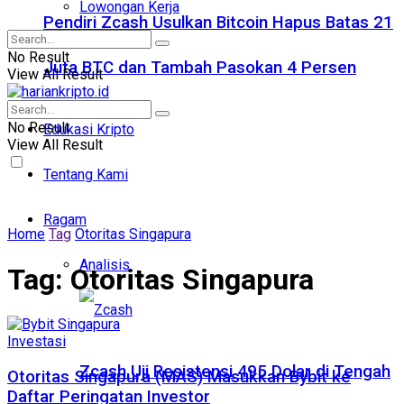
Lowongan Kerja
Pendiri Zcash Usulkan Bitcoin Hapus Batas 21
No Result
Juta BTC dan Tambah Pasokan 4 Persen
View All Result
No Result
Edukasi Kripto
View All Result
Tentang Kami
Ragam
Home
Tag
Otoritas Singapura
Analisis
Tag:
Otoritas Singapura
Investasi
Zcash Uji Resistensi 495 Dolar di Tengah
Otoritas Singapura (MAS) Masukkan Bybit ke
Daftar Peringatan Investor