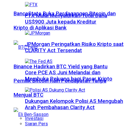
BancaStato Buka Perdagangan Bitcoin dan
FTX Mulai Menyalurkan Total Dana
US$900 Juta kepada Kreditur
Kripto di Aplikasi Bank
JPMorgan Peringatkan Risiko Kripto saat
CLARITY Act Tersendat
Binance Hadirkan BTC Yield yang Bantu
Core PCE AS Juni Melandai dan
Membuka Peluang bagi Pasar Kripto
Pemilik Bitcoin Raih Pendapatan Tanpa
Menjual BTC
Dukungan Kelompok Polisi AS Mengubah
Arah Pembahasan Clarity Act
Investasi
Siaran Pers