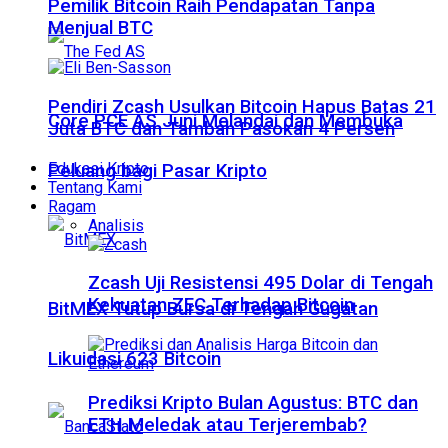
Pemilik Bitcoin Raih Pendapatan Tanpa
Menjual BTC
Pendiri Zcash Usulkan Bitcoin Hapus Batas 21
Core PCE AS Juni Melandai dan Membuka
Juta BTC dan Tambah Pasokan 4 Persen
Edukasi Kripto
Peluang bagi Pasar Kripto
Tentang Kami
Ragam
Analisis
Zcash Uji Resistensi 495 Dolar di Tengah
Kekuatan ZEC Terhadap Bitcoin
BitMEX Tutup Bursa di Tengah Gugatan
Likuidasi 623 Bitcoin
Prediksi Kripto Bulan Agustus: BTC dan
ETH Meledak atau Terjerembab?