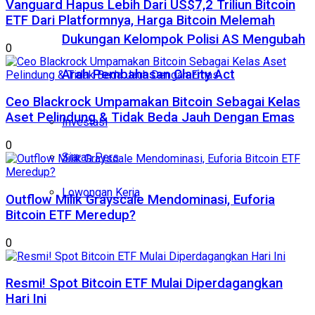
Vanguard Hapus Lebih Dari US$7,2 Triliun Bitcoin
ETF Dari Platformnya, Harga Bitcoin Melemah
Dukungan Kelompok Polisi AS Mengubah
0
Arah Pembahasan Clarity Act
Ceo Blackrock Umpamakan Bitcoin Sebagai Kelas
Aset Pelindung & Tidak Beda Jauh Dengan Emas
Investasi
0
Siaran Pers
Lowongan Kerja
Outflow Milik Grayscale Mendominasi, Euforia
Bitcoin ETF Meredup?
0
Resmi! Spot Bitcoin ETF Mulai Diperdagangkan
Hari Ini