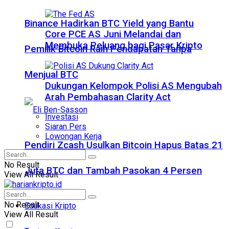
Binance Hadirkan BTC Yield yang Bantu
Core PCE AS Juni Melandai dan
Membuka Peluang bagi Pasar Kripto
Pemilik Bitcoin Raih Pendapatan Tanpa
Menjual BTC
Dukungan Kelompok Polisi AS Mengubah
Arah Pembahasan Clarity Act
Investasi
Siaran Pers
Lowongan Kerja
Pendiri Zcash Usulkan Bitcoin Hapus Batas 21
No Result
Juta BTC dan Tambah Pasokan 4 Persen
View All Result
No Result
Edukasi Kripto
View All Result