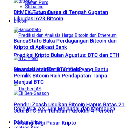
Siaran Pers
Shiba Inu
BitMEX Tutup Bursa di Tengah Gugatan
Lowongan Kerja
Likuidasi 623 Bitcoin
Bitcoin
BancaStato Buka Perdagangan Bitcoin dan
Kripto di Aplikasi Bank
Prediksi Kripto Bulan Agustus: BTC dan ETH
Meledak atau Terjerembab?
Binance Hadirkan BTC Yield yang Bantu
Pemilik Bitcoin Raih Pendapatan Tanpa
Menjual BTC
Pendiri Zcash Usulkan Bitcoin Hapus Batas 21
Core PCE AS Juni Melandai dan Membuka
Juta BTC dan Tambah Pasokan 4 Persen
Edukasi Kripto
Peluang bagi Pasar Kripto
Tentang Kami