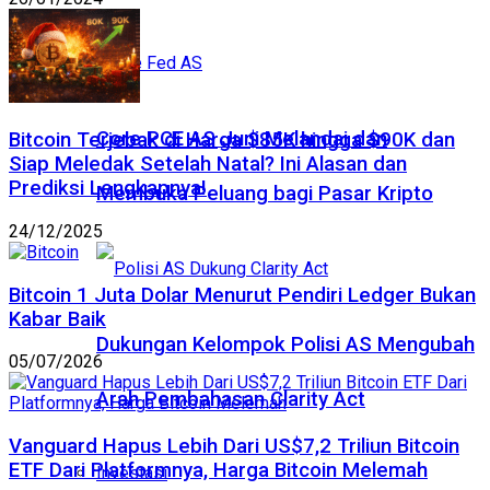
Core PCE AS Juni Melandai dan
Bitcoin Terjebak di Harga $85K hingga $90K dan
Siap Meledak Setelah Natal? Ini Alasan dan
Prediksi Lengkapnya!
Membuka Peluang bagi Pasar Kripto
24/12/2025
Bitcoin 1 Juta Dolar Menurut Pendiri Ledger Bukan
Kabar Baik
Dukungan Kelompok Polisi AS Mengubah
05/07/2026
Arah Pembahasan Clarity Act
Vanguard Hapus Lebih Dari US$7,2 Triliun Bitcoin
ETF Dari Platformnya, Harga Bitcoin Melemah
Investasi