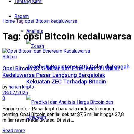
Tentang Kami
Ragam
Home
Tag
opsi Bitcoin kedaluwarsa
Analisis
Tag:
opsi Bitcoin kedaluwarsa
Bitcoin
Zcash Uji Resistensi 495 Dolar di Tengah
Opsi Bitcoin $7,5 Miliar dan Ethereum $1 Miliar
Kedaluwarsa Pasar Langsung Bergejolak
Kekuatan ZEC Terhadap Bitcoin
by
harian kripto
28/02/2026
0
Hariankripto - Pasar kripto baru saja melewati momen
penting. Opsi Bitcoin senilai sekitar $7,5 miliar hingga $7,8
miliar resmi kedaluwarsa. Di sisi ...
Read more