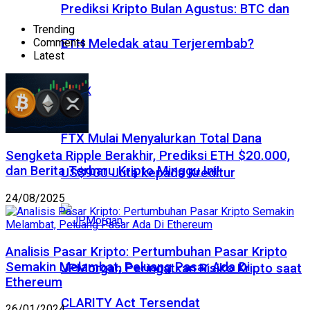
Prediksi Kripto Bulan Agustus: BTC dan
Trending
Comments
ETH Meledak atau Terjerembab?
Latest
FTX Mulai Menyalurkan Total Dana
Sengketa Ripple Berakhir, Prediksi ETH $20.000,
dan Berita Terbaru Kripto Minggu Ini!
US$900 Juta kepada Kreditur
24/08/2025
Analisis Pasar Kripto: Pertumbuhan Pasar Kripto
Semakin Melambat, Peluang Pasar Ada Di
JPMorgan Peringatkan Risiko Kripto saat
Ethereum
CLARITY Act Tersendat
26/01/2024