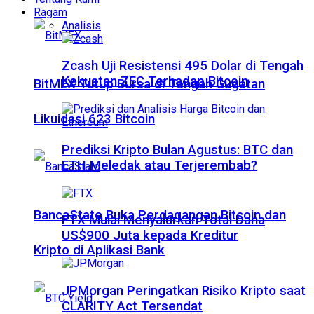
Ragam
Analisis
Zcash Uji Resistensi 495 Dolar di Tengah
Kekuatan ZEC Terhadap Bitcoin
BitMEX Tutup Bursa di Tengah Gugatan
Likuidasi 623 Bitcoin
Prediksi Kripto Bulan Agustus: BTC dan
ETH Meledak atau Terjerembab?
BancaStato Buka Perdagangan Bitcoin dan
FTX Mulai Menyalurkan Total Dana
US$900 Juta kepada Kreditur
Kripto di Aplikasi Bank
JPMorgan Peringatkan Risiko Kripto saat
CLARITY Act Tersendat