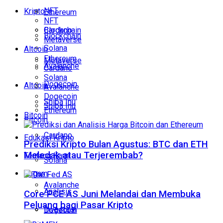
NFT
Kripto
Ethereum
NFT
Cardano
Blockchain
Blockchain
Metaverse
Solana
Altcoin
Ethereum
Metaverse
Avalanche
Cardano
Solana
Dogecoin
Altcoin
Avalanche
Dogecoin
Shiba Inu
Shiba Inu
Ethereum
Bitcoin
Bitcoin
Cardano
Edukasi Kripto
Prediksi Kripto Bulan Agustus: BTC dan ETH
Meledak atau Terjerembab?
Tentang Kami
Solana
Ragam
Avalanche
Analisis
Core PCE AS Juni Melandai dan Membuka
Peluang bagi Pasar Kripto
Investasi
Dogecoin