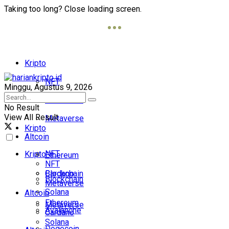
Taking too long? Close loading screen.
Kripto
NFT
Minggu, Agustus 9, 2026
Blockchain
No Result
View All Result
Metaverse
Kripto
Altcoin
NFT
Kripto
Ethereum
NFT
Cardano
Blockchain
Blockchain
Metaverse
Solana
Altcoin
Ethereum
Metaverse
Avalanche
Cardano
Solana
Dogecoin