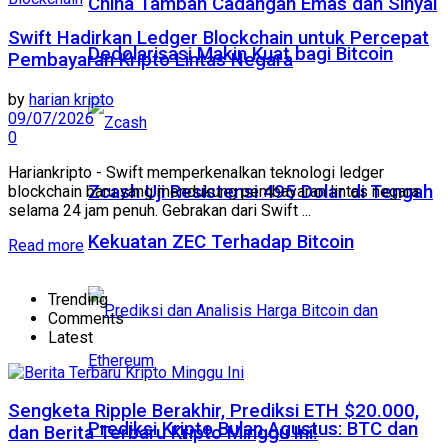
China Tambah Cadangan Emas dan Sinyal
Swift Hadirkan Ledger Blockchain untuk Percepat
Dedolarisasi Makin Kuat bagi Bitcoin
Pembayaran Kripto Lintas Negara
by
harian kripto
09/07/2026
0
Hariankripto - Swift memperkenalkan teknologi ledger
Zcash Uji Resistensi 495 Dolar di Tengah
blockchain baru yang mendukung pembayaran lintas negara
selama 24 jam penuh. Gebrakan dari Swift ...
Kekuatan ZEC Terhadap Bitcoin
Read more
Trending
Comments
Latest
Sengketa Ripple Berakhir, Prediksi ETH $20.000,
Prediksi Kripto Bulan Agustus: BTC dan
dan Berita Terbaru Kripto Minggu Ini!