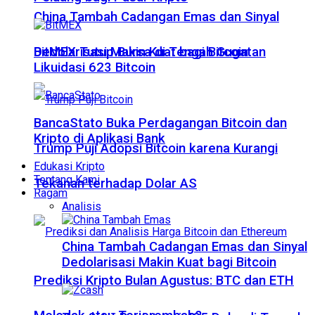
China Tambah Cadangan Emas dan Sinyal
Dedolarisasi Makin Kuat bagi Bitcoin
BitMEX Tutup Bursa di Tengah Gugatan
Likuidasi 623 Bitcoin
BancaStato Buka Perdagangan Bitcoin dan
Kripto di Aplikasi Bank
Trump Puji Adopsi Bitcoin karena Kurangi
Edukasi Kripto
Tentang Kami
Tekanan terhadap Dolar AS
Ragam
Analisis
China Tambah Cadangan Emas dan Sinyal
Dedolarisasi Makin Kuat bagi Bitcoin
Prediksi Kripto Bulan Agustus: BTC dan ETH