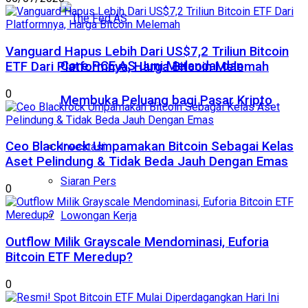
Vanguard Hapus Lebih Dari US$7,2 Triliun Bitcoin
Core PCE AS Juni Melandai dan
ETF Dari Platformnya, Harga Bitcoin Melemah
0
Membuka Peluang bagi Pasar Kripto
Ceo Blackrock Umpamakan Bitcoin Sebagai Kelas
Investasi
Aset Pelindung & Tidak Beda Jauh Dengan Emas
Siaran Pers
0
Lowongan Kerja
Outflow Milik Grayscale Mendominasi, Euforia
Bitcoin ETF Meredup?
0