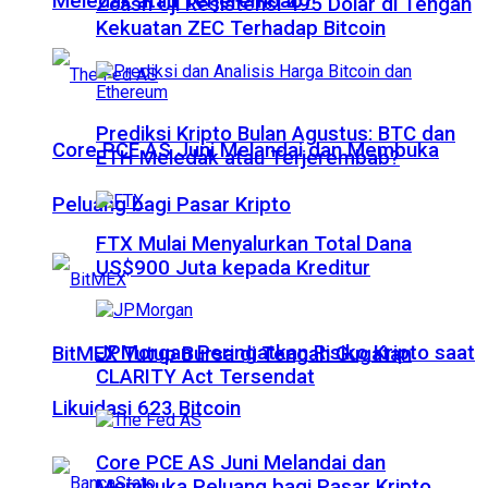
Meledak atau Terjerembab?
Zcash Uji Resistensi 495 Dolar di Tengah
Kekuatan ZEC Terhadap Bitcoin
Prediksi Kripto Bulan Agustus: BTC dan
Core PCE AS Juni Melandai dan Membuka
ETH Meledak atau Terjerembab?
Peluang bagi Pasar Kripto
FTX Mulai Menyalurkan Total Dana
US$900 Juta kepada Kreditur
JPMorgan Peringatkan Risiko Kripto saat
BitMEX Tutup Bursa di Tengah Gugatan
CLARITY Act Tersendat
Likuidasi 623 Bitcoin
Core PCE AS Juni Melandai dan
Membuka Peluang bagi Pasar Kripto