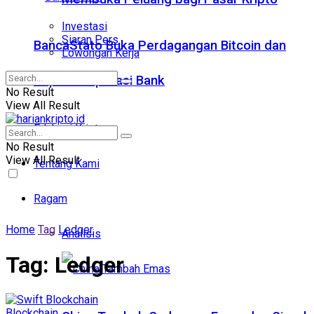
Investasi
Siaran Pers
BancaStato Buka Perdagangan Bitcoin dan
Lowongan Kerja
Kripto di Aplikasi Bank
No Result
View All Result
Edukasi Kripto
No Result
View All Result
Tentang Kami
Ragam
Home
Tag
Ledger
Analisis
Tag:
Ledger
Blockchain