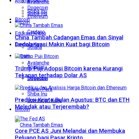
Altcoin
Avalanche
Dogecoin
Shiba Inu
Shiba Inu
Ethereum
Bitcoin
Bitcoin
Cardano
Edukasi Kripto
China Tambah Cadangan Emas dan Sinyal
Dedolarisasi Makin Kuat bagi Bitcoin
Tentang Kami
Solana
Ragam
Avalanche
Analisis
Trump Puji Adopsi Bitcoin karena Kurangi
Tekanan terhadap Dolar AS
Investasi
Dogecoin
Siaran Pers
Shiba Inu
Prediksi Kripto Bulan Agustus: BTC dan ETH
Lowongan Kerja
Meledak atau Terjerembab?
Bitcoin
Core PCE AS Juni Melandai dan Membuka
Peluang bagi Pasar Kripto