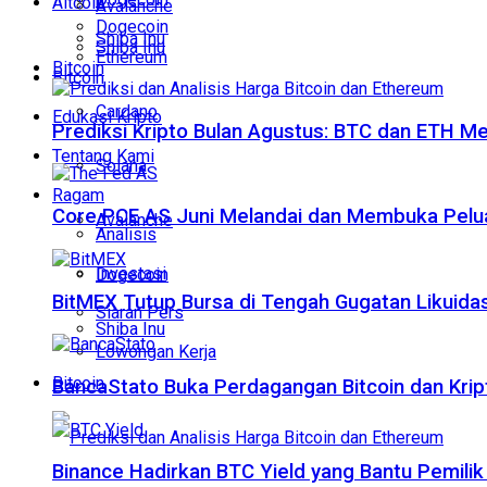
Altcoin
Avalanche
Dogecoin
Shiba Inu
Shiba Inu
Ethereum
Bitcoin
Bitcoin
Cardano
Edukasi Kripto
Prediksi Kripto Bulan Agustus: BTC dan ETH M
Tentang Kami
Solana
Ragam
Core PCE AS Juni Melandai dan Membuka Pelua
Avalanche
Analisis
Investasi
Dogecoin
BitMEX Tutup Bursa di Tengah Gugatan Likuidas
Siaran Pers
Shiba Inu
Lowongan Kerja
Bitcoin
BancaStato Buka Perdagangan Bitcoin dan Kript
Binance Hadirkan BTC Yield yang Bantu Pemilik