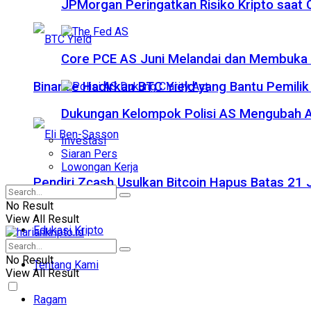
JPMorgan Peringatkan Risiko Kripto saat
Core PCE AS Juni Melandai dan Membuka P
Binance Hadirkan BTC Yield yang Bantu Pemilik
Dukungan Kelompok Polisi AS Mengubah A
Investasi
Siaran Pers
Lowongan Kerja
Pendiri Zcash Usulkan Bitcoin Hapus Batas 2
No Result
View All Result
Edukasi Kripto
No Result
Tentang Kami
View All Result
Ragam