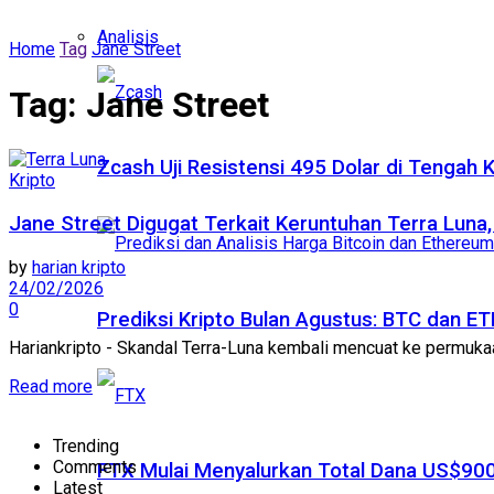
Analisis
Home
Tag
Jane Street
Tag:
Jane Street
Zcash Uji Resistensi 495 Dolar di Tengah
Kripto
Jane Street Digugat Terkait Keruntuhan Terra Luna,
by
harian kripto
24/02/2026
0
Prediksi Kripto Bulan Agustus: BTC dan 
Hariankripto - Skandal Terra-Luna kembali mencuat ke permukaan! 
Read more
Trending
Comments
FTX Mulai Menyalurkan Total Dana US$900
Latest