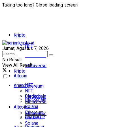
Taking too long? Close loading screen.
Kripto
NFT
Jumat, Agustus 7, 2026
Blockchain
No Result
View All Result
Metaverse
Kripto
Altcoin
NFT
Kripto
Ethereum
NFT
Cardano
Blockchain
Blockchain
Metaverse
Solana
Altcoin
Ethereum
Metaverse
Avalanche
Cardano
Solana
Dogecoin