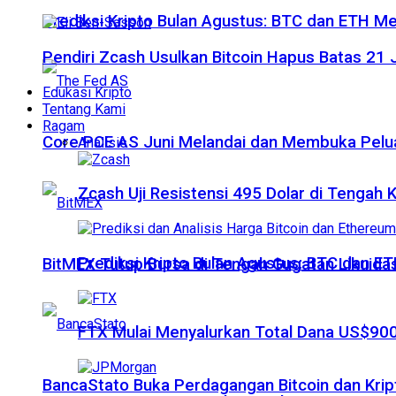
Prediksi Kripto Bulan Agustus: BTC dan ETH M
Pendiri Zcash Usulkan Bitcoin Hapus Batas 2
Edukasi Kripto
Tentang Kami
Ragam
Core PCE AS Juni Melandai dan Membuka Pelua
Analisis
Zcash Uji Resistensi 495 Dolar di Tengah
Prediksi Kripto Bulan Agustus: BTC dan 
BitMEX Tutup Bursa di Tengah Gugatan Likuidas
FTX Mulai Menyalurkan Total Dana US$900
BancaStato Buka Perdagangan Bitcoin dan Kript