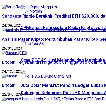
Sengketa Ripple Berakhir, Prediksi ETH $20.000, dan
24/08/2025
JPMorgan Peringatkan Risiko Kripto saat
Analisis Pasar Kripto: Pertumbuhan Pasar Kripto S
26/01/2024
Core PCE AS Juni Melandai dan Membuka P
Bitcoin Terjebak di Harga $85K hingga $90K dan Sia
24/12/2025
Bitcoin 1 Juta Dolar Menurut Pendiri Ledger Bukan 
Dukungan Kelompok Polisi AS Mengubah A
05/07/2026