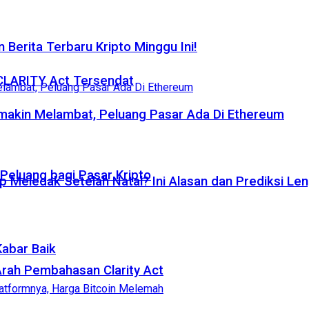
 Berita Terbaru Kripto Minggu Ini!
 CLARITY Act Tersendat
emakin Melambat, Peluang Pasar Ada Di Ethereum
eluang bagi Pasar Kripto
p Meledak Setelah Natal? Ini Alasan dan Prediksi Le
Kabar Baik
rah Pembahasan Clarity Act