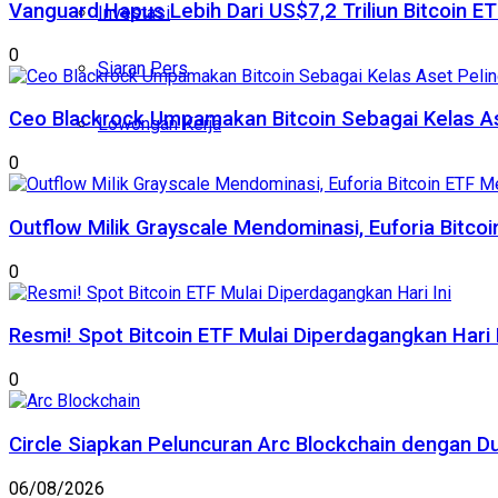
Vanguard Hapus Lebih Dari US$7,2 Triliun Bitcoin E
Investasi
0
Siaran Pers
Ceo Blackrock Umpamakan Bitcoin Sebagai Kelas A
Lowongan Kerja
0
Outflow Milik Grayscale Mendominasi, Euforia Bitc
0
Resmi! Spot Bitcoin ETF Mulai Diperdagangkan Hari I
0
Circle Siapkan Peluncuran Arc Blockchain dengan D
06/08/2026