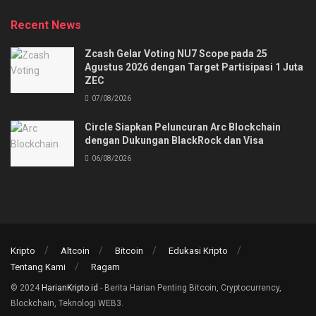
Recent News
Zcash Gelar Voting NU7 Scope pada 25
Agustus 2026 dengan Target Partisipasi 1 Juta
ZEC
07/08/2026
Circle Siapkan Peluncuran Arc Blockchain
dengan Dukungan BlackRock dan Visa
06/08/2026
Kripto
Altcoin
Bitcoin
Edukasi Kripto
Tentang Kami
Ragam
© 2024
HarianKripto.id
- Berita Harian Penting Bitcoin, Cryptocurrency,
Blockchain, Teknologi WEB3.