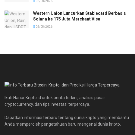
06/08/2026
Western Union Luncurkan Stablecard Berbasis
Solana ke 175 Juta Merchant Visa
05/08/2026
Ikuti HarianKripto.id untuk berita terkini, analisis pasar
cryptocurrency, dan tips investasi terpercaya.
Dapatkan informasi terbaru tentang dunia kripto yang membantu
Anda memperoleh pengetahuan baru mengenai dunia kripto.