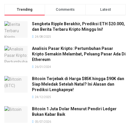
Trending
Comments
Latest
Sengketa Ripple Berakhir, Prediksi ETH $20.000,
dan Berita Terbaru Kripto Minggu Ini!
24/08/2025
Analisis Pasar Kripto: Pertumbuhan Pasar
Kripto Semakin Melambat, Peluang Pasar Ada Di
Ethereum
26/01/2024
Bitcoin Terjebak di Harga $85K hingga $90K dan
Siap Meledak Setelah Natal? Ini Alasan dan
Prediksi Lengkapnya!
24/12/2025
Bitcoin 1 Juta Dolar Menurut Pendiri Ledger
Bukan Kabar Baik
05/07/2026