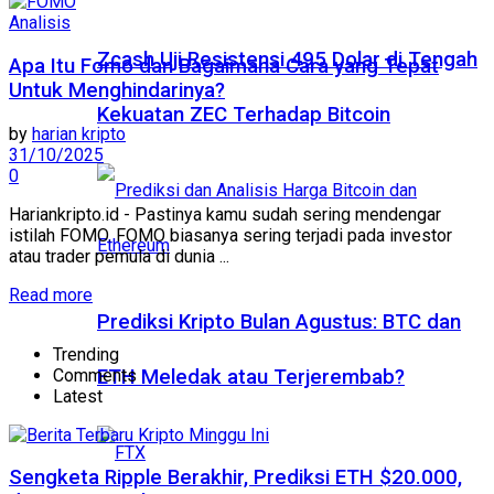
Analisis
Zcash Uji Resistensi 495 Dolar di Tengah
Apa Itu Fomo dan Bagaimana Cara yang Tepat
Untuk Menghindarinya?
Kekuatan ZEC Terhadap Bitcoin
by
harian kripto
31/10/2025
0
Hariankripto.id - Pastinya kamu sudah sering mendengar
istilah FOMO. FOMO biasanya sering terjadi pada investor
atau trader pemula di dunia ...
Read more
Prediksi Kripto Bulan Agustus: BTC dan
Trending
Comments
ETH Meledak atau Terjerembab?
Latest
Sengketa Ripple Berakhir, Prediksi ETH $20.000,