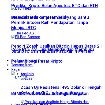
Prediksi Kripto Bulan Agustus: BTC dan ETH
Meledak atau Terjerembab?
Binance Hadirkan BTC Yield yang Bantu
Pemilik Bitcoin Raih Pendapatan Tanpa
Menjual BTC
Pendiri Zcash Usulkan Bitcoin Hapus Batas 21
Core PCE AS Juni Melandai dan Membuka
Juta BTC dan Tambah Pasokan 4 Persen
Edukasi Kripto
Peluang bagi Pasar Kripto
Tentang Kami
Ragam
Analisis
Zcash Uji Resistensi 495 Dolar di Tengah
Kekuatan ZEC Terhadap Bitcoin
BitMEX Tutup Bursa di Tengah Gugatan