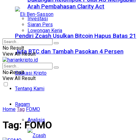
Arah Pembahasan Clarity Act
Investasi
Siaran Pers
Lowongan Kerja
Pendiri Zcash Usulkan Bitcoin Hapus Batas 21
No Result
Juta BTC dan Tambah Pasokan 4 Persen
View All Result
No Result
Edukasi Kripto
View All Result
Tentang Kami
Ragam
Home
Tag
FOMO
Analisis
Tag:
FOMO