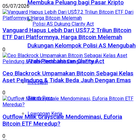
Membuka Peluang bagi Pasar Kripto
05/07/2026
Vanguard Hapus Lebih Dari US$7,2 Triliun Bitcoin
ETF Dari Platformnya, Harga Bitcoin Melemah
Dukungan Kelompok Polisi AS Mengubah
0
Arah Pembahasan Clarity Act
Ceo Blackrock Umpamakan Bitcoin Sebagai Kelas
Aset Pelindung & Tidak Beda Jauh Dengan Emas
Investasi
0
Siaran Pers
Lowongan Kerja
Outflow Milik Grayscale Mendominasi, Euforia
Bitcoin ETF Meredup?
0