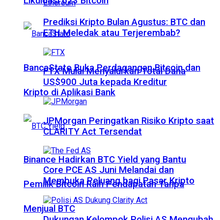
Likuidasi 623 Bitcoin
Prediksi Kripto Bulan Agustus: BTC dan
ETH Meledak atau Terjerembab?
BancaStato Buka Perdagangan Bitcoin dan
FTX Mulai Menyalurkan Total Dana
US$900 Juta kepada Kreditur
Kripto di Aplikasi Bank
JPMorgan Peringatkan Risiko Kripto saat
CLARITY Act Tersendat
Binance Hadirkan BTC Yield yang Bantu
Core PCE AS Juni Melandai dan
Membuka Peluang bagi Pasar Kripto
Pemilik Bitcoin Raih Pendapatan Tanpa
Menjual BTC
Dukungan Kelompok Polisi AS Mengubah