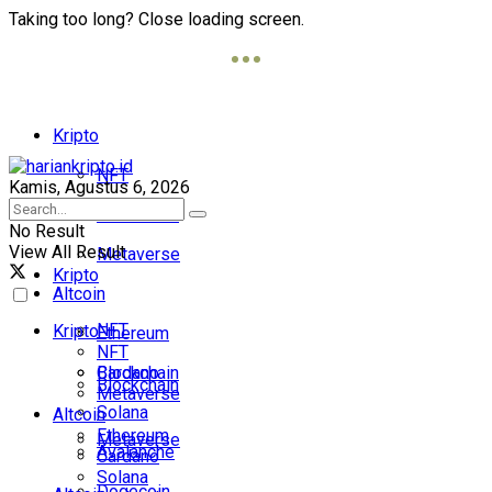
Taking too long? Close loading screen.
Kripto
NFT
Kamis, Agustus 6, 2026
Blockchain
No Result
View All Result
Metaverse
Kripto
Altcoin
NFT
Kripto
Ethereum
NFT
Cardano
Blockchain
Blockchain
Metaverse
Solana
Altcoin
Ethereum
Metaverse
Avalanche
Cardano
Solana
Dogecoin