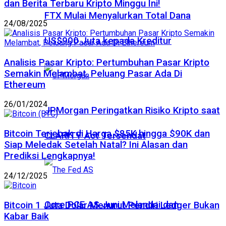
dan Berita Terbaru Kripto Minggu Ini!
FTX Mulai Menyalurkan Total Dana
24/08/2025
US$900 Juta kepada Kreditur
Analisis Pasar Kripto: Pertumbuhan Pasar Kripto
Semakin Melambat, Peluang Pasar Ada Di
Ethereum
26/01/2024
JPMorgan Peringatkan Risiko Kripto saat
Bitcoin Terjebak di Harga $85K hingga $90K dan
CLARITY Act Tersendat
Siap Meledak Setelah Natal? Ini Alasan dan
Prediksi Lengkapnya!
24/12/2025
Core PCE AS Juni Melandai dan
Bitcoin 1 Juta Dolar Menurut Pendiri Ledger Bukan
Kabar Baik