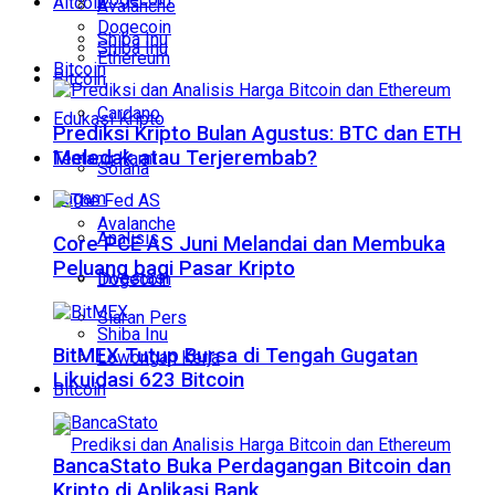
Altcoin
Avalanche
Dogecoin
Shiba Inu
Shiba Inu
Ethereum
Bitcoin
Bitcoin
Cardano
Edukasi Kripto
Prediksi Kripto Bulan Agustus: BTC dan ETH
Meledak atau Terjerembab?
Tentang Kami
Solana
Ragam
Avalanche
Analisis
Core PCE AS Juni Melandai dan Membuka
Peluang bagi Pasar Kripto
Investasi
Dogecoin
Siaran Pers
Shiba Inu
BitMEX Tutup Bursa di Tengah Gugatan
Lowongan Kerja
Likuidasi 623 Bitcoin
Bitcoin
BancaStato Buka Perdagangan Bitcoin dan
Kripto di Aplikasi Bank