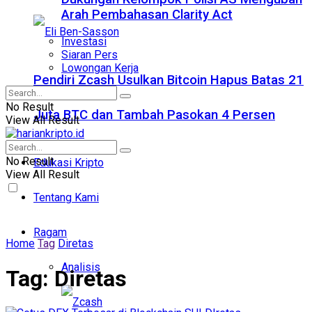
Arah Pembahasan Clarity Act
Investasi
Siaran Pers
Lowongan Kerja
Pendiri Zcash Usulkan Bitcoin Hapus Batas 21
No Result
Juta BTC dan Tambah Pasokan 4 Persen
View All Result
No Result
Edukasi Kripto
View All Result
Tentang Kami
Ragam
Home
Tag
Diretas
Analisis
Tag:
Diretas