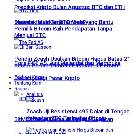
Prediksi Kripto Bulan Agustus: BTC dan ETH
Meledak atau Terjerembab?
Binance Hadirkan BTC Yield yang Bantu
Pemilik Bitcoin Raih Pendapatan Tanpa
Menjual BTC
Pendiri Zcash Usulkan Bitcoin Hapus Batas 21
Core PCE AS Juni Melandai dan Membuka
Juta BTC dan Tambah Pasokan 4 Persen
Edukasi Kripto
Peluang bagi Pasar Kripto
Tentang Kami
Ragam
Analisis
Zcash Uji Resistensi 495 Dolar di Tengah
Kekuatan ZEC Terhadap Bitcoin
BitMEX Tutup Bursa di Tengah Gugatan