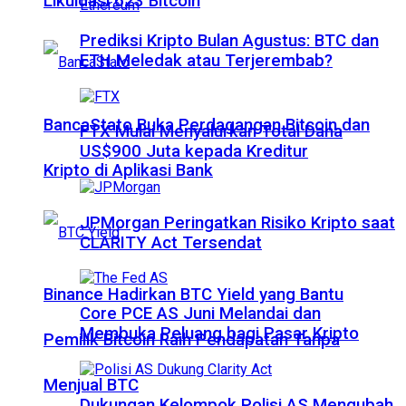
Likuidasi 623 Bitcoin
Prediksi Kripto Bulan Agustus: BTC dan
ETH Meledak atau Terjerembab?
BancaStato Buka Perdagangan Bitcoin dan
FTX Mulai Menyalurkan Total Dana
US$900 Juta kepada Kreditur
Kripto di Aplikasi Bank
JPMorgan Peringatkan Risiko Kripto saat
CLARITY Act Tersendat
Binance Hadirkan BTC Yield yang Bantu
Core PCE AS Juni Melandai dan
Membuka Peluang bagi Pasar Kripto
Pemilik Bitcoin Raih Pendapatan Tanpa
Menjual BTC
Dukungan Kelompok Polisi AS Mengubah