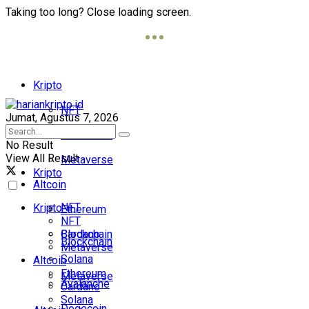
Taking too long? Close loading screen.
Kripto
NFT
Jumat, Agustus 7, 2026
Blockchain
No Result
View All Result
Metaverse
Kripto
Altcoin
NFT
Kripto
Ethereum
NFT
Cardano
Blockchain
Blockchain
Metaverse
Solana
Altcoin
Ethereum
Metaverse
Avalanche
Cardano
Solana
Dogecoin