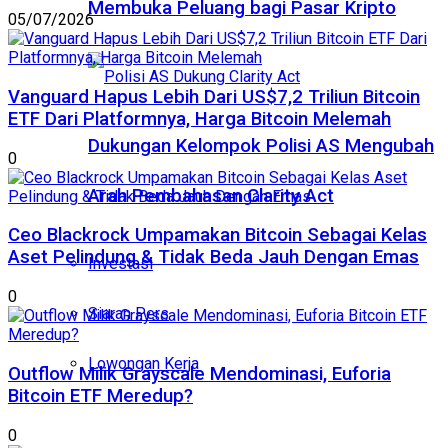
Membuka Peluang bagi Pasar Kripto
05/07/2026
Vanguard Hapus Lebih Dari US$7,2 Triliun Bitcoin
ETF Dari Platformnya, Harga Bitcoin Melemah
Dukungan Kelompok Polisi AS Mengubah
0
Arah Pembahasan Clarity Act
Ceo Blackrock Umpamakan Bitcoin Sebagai Kelas
Aset Pelindung & Tidak Beda Jauh Dengan Emas
Investasi
0
Siaran Pers
Lowongan Kerja
Outflow Milik Grayscale Mendominasi, Euforia
Bitcoin ETF Meredup?
0