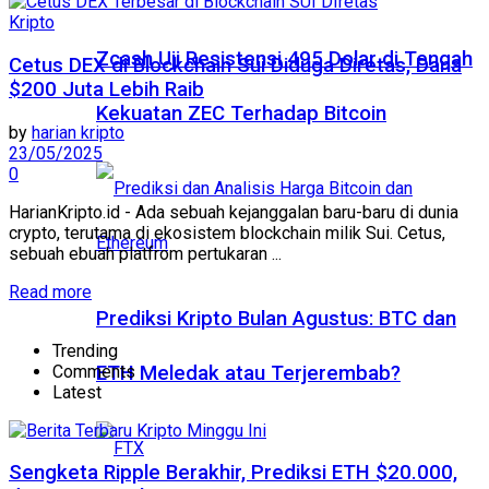
Kripto
Zcash Uji Resistensi 495 Dolar di Tengah
Cetus DEX di Blockchain Sui Diduga Diretas, Dana
$200 Juta Lebih Raib
Kekuatan ZEC Terhadap Bitcoin
by
harian kripto
23/05/2025
0
HarianKripto.id - Ada sebuah kejanggalan baru-baru di dunia
crypto, terutama di ekosistem blockchain milik Sui. Cetus,
sebuah ebuah platfrom pertukaran ...
Read more
Prediksi Kripto Bulan Agustus: BTC dan
Trending
Comments
ETH Meledak atau Terjerembab?
Latest
Sengketa Ripple Berakhir, Prediksi ETH $20.000,