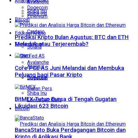
Altcoin
Avalanche
Dogecoin
Shiba Inu
Shiba Inu
Ethereum
Bitcoin
Bitcoin
Cardano
Edukasi Kripto
Prediksi Kripto Bulan Agustus: BTC dan ETH
Meledak atau Terjerembab?
Tentang Kami
Solana
Ragam
Avalanche
Analisis
Core PCE AS Juni Melandai dan Membuka
Peluang bagi Pasar Kripto
Investasi
Dogecoin
Siaran Pers
Shiba Inu
BitMEX Tutup Bursa di Tengah Gugatan
Lowongan Kerja
Likuidasi 623 Bitcoin
Bitcoin
BancaStato Buka Perdagangan Bitcoin dan
Kripto di Aplikasi Bank