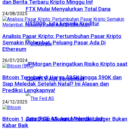
dan Berita Terbaru Kripto Minggu Ini!
FTX Mulai Menyalurkan Total Dana
24/08/2025
US$900 Juta kepada Kreditur
Analisis Pasar Kripto: Pertumbuhan Pasar Kripto
Semakin Melambat, Peluang Pasar Ada Di
Ethereum
26/01/2024
JPMorgan Peringatkan Risiko Kripto saat
Bitcoin Terjebak di Harga $85K hingga $90K dan
CLARITY Act Tersendat
Siap Meledak Setelah Natal? Ini Alasan dan
Prediksi Lengkapnya!
24/12/2025
Core PCE AS Juni Melandai dan
Bitcoin 1 Juta Dolar Menurut Pendiri Ledger Bukan
Kabar Baik