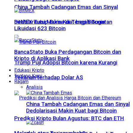
China Tambah Cadangan Emas dan Sinyal
Dedolarisasi Makin Kuat bagi Bitcoin
BitMEX Tutup Bursa di Tengah Gugatan
Likuidasi 623 Bitcoin
BancaStato Buka Perdagangan Bitcoin dan
Kripto di Aplikasi Bank
Trump Puji Adopsi Bitcoin karena Kurangi
Edukasi Kripto
Tentang Kami
Tekanan terhadap Dolar AS
Ragam
Analisis
China Tambah Cadangan Emas dan Sinyal
Dedolarisasi Makin Kuat bagi Bitcoin
Prediksi Kripto Bulan Agustus: BTC dan ETH