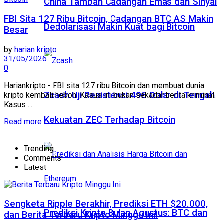
China Tambah Cadangan Emas dan Sinyal
FBI Sita 127 Ribu Bitcoin, Cadangan BTC AS Makin
Dedolarisasi Makin Kuat bagi Bitcoin
Besar
by
harian kripto
31/05/2026
0
Hariankripto - FBI sita 127 ribu Bitcoin dan membuat dunia
Zcash Uji Resistensi 495 Dolar di Tengah
kripto kembali heboh. Kasus ini bukan sekadar berita kriminal.
Kasus ...
Kekuatan ZEC Terhadap Bitcoin
Read more
Trending
Comments
Latest
Sengketa Ripple Berakhir, Prediksi ETH $20.000,
Prediksi Kripto Bulan Agustus: BTC dan
dan Berita Terbaru Kripto Minggu Ini!