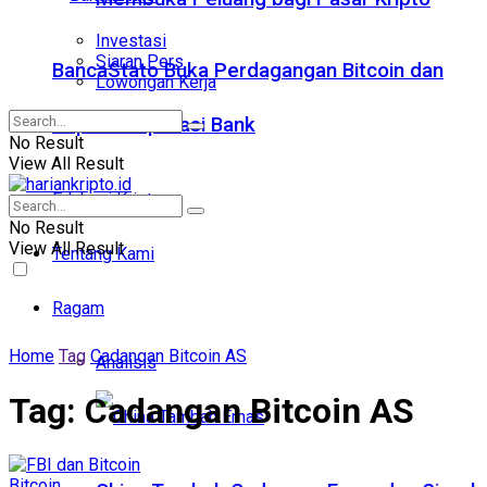
Investasi
Siaran Pers
BancaStato Buka Perdagangan Bitcoin dan
Lowongan Kerja
Kripto di Aplikasi Bank
No Result
View All Result
Edukasi Kripto
No Result
View All Result
Tentang Kami
Ragam
Home
Tag
Cadangan Bitcoin AS
Analisis
Tag:
Cadangan Bitcoin AS
Bitcoin