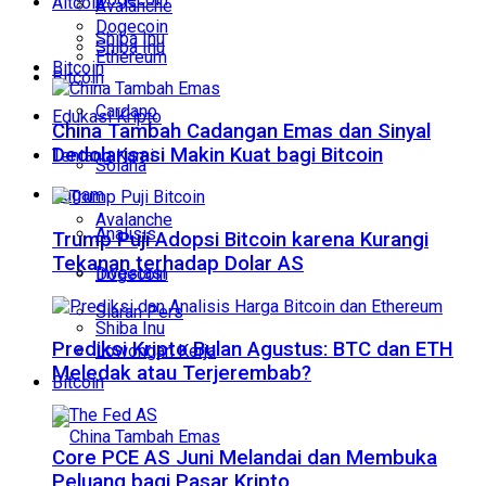
Altcoin
Avalanche
Dogecoin
Shiba Inu
Shiba Inu
Ethereum
Bitcoin
Bitcoin
Cardano
Edukasi Kripto
China Tambah Cadangan Emas dan Sinyal
Dedolarisasi Makin Kuat bagi Bitcoin
Tentang Kami
Solana
Ragam
Avalanche
Analisis
Trump Puji Adopsi Bitcoin karena Kurangi
Tekanan terhadap Dolar AS
Investasi
Dogecoin
Siaran Pers
Shiba Inu
Prediksi Kripto Bulan Agustus: BTC dan ETH
Lowongan Kerja
Meledak atau Terjerembab?
Bitcoin
Core PCE AS Juni Melandai dan Membuka
Peluang bagi Pasar Kripto