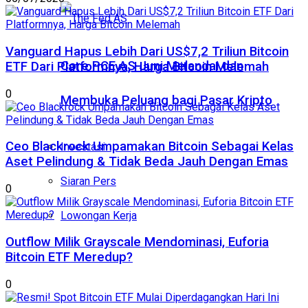
Vanguard Hapus Lebih Dari US$7,2 Triliun Bitcoin
Core PCE AS Juni Melandai dan
ETF Dari Platformnya, Harga Bitcoin Melemah
0
Membuka Peluang bagi Pasar Kripto
Ceo Blackrock Umpamakan Bitcoin Sebagai Kelas
Investasi
Aset Pelindung & Tidak Beda Jauh Dengan Emas
Siaran Pers
0
Lowongan Kerja
Outflow Milik Grayscale Mendominasi, Euforia
Bitcoin ETF Meredup?
0