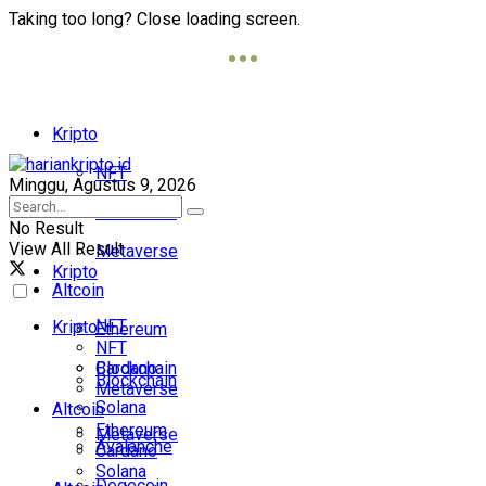
Taking too long? Close loading screen.
Kripto
NFT
Minggu, Agustus 9, 2026
Blockchain
No Result
View All Result
Metaverse
Kripto
Altcoin
NFT
Kripto
Ethereum
NFT
Cardano
Blockchain
Blockchain
Metaverse
Solana
Altcoin
Ethereum
Metaverse
Avalanche
Cardano
Solana
Dogecoin