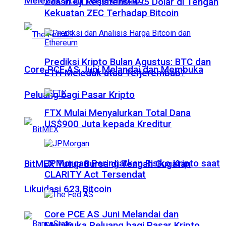
Meledak atau Terjerembab?
Zcash Uji Resistensi 495 Dolar di Tengah
Kekuatan ZEC Terhadap Bitcoin
Prediksi Kripto Bulan Agustus: BTC dan
Core PCE AS Juni Melandai dan Membuka
ETH Meledak atau Terjerembab?
Peluang bagi Pasar Kripto
FTX Mulai Menyalurkan Total Dana
US$900 Juta kepada Kreditur
JPMorgan Peringatkan Risiko Kripto saat
BitMEX Tutup Bursa di Tengah Gugatan
CLARITY Act Tersendat
Likuidasi 623 Bitcoin
Core PCE AS Juni Melandai dan
Membuka Peluang bagi Pasar Kripto