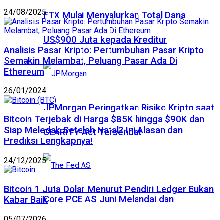
24/08/2025
FTX Mulai Menyalurkan Total Dana
US$900 Juta kepada Kreditur
Analisis Pasar Kripto: Pertumbuhan Pasar Kripto
Semakin Melambat, Peluang Pasar Ada Di
Ethereum
26/01/2024
JPMorgan Peringatkan Risiko Kripto saat
Bitcoin Terjebak di Harga $85K hingga $90K dan
Siap Meledak Setelah Natal? Ini Alasan dan
CLARITY Act Tersendat
Prediksi Lengkapnya!
24/12/2025
Bitcoin 1 Juta Dolar Menurut Pendiri Ledger Bukan
Core PCE AS Juni Melandai dan
Kabar Baik
05/07/2026