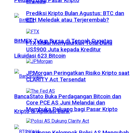
Peluang bagi Pasar Kripto
Prediksi Kripto Bulan Agustus: BTC dan
ETH Meledak atau Terjerembab?
BitMEX Tutup Bursa di Tengah Gugatan
FTX Mulai Menyalurkan Total Dana
US$900 Juta kepada Kreditur
Likuidasi 623 Bitcoin
JPMorgan Peringatkan Risiko Kripto saat
CLARITY Act Tersendat
BancaStato Buka Perdagangan Bitcoin dan
Core PCE AS Juni Melandai dan
Membuka Peluang bagi Pasar Kripto
Kripto di Aplikasi Bank
Dukungan Kelompok Polisi AS Mengubah