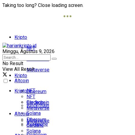
Taking too long? Close loading screen.
Kripto
NFT
Minggu, Agustus 9, 2026
Blockchain
No Result
View All Result
Metaverse
Kripto
Altcoin
NFT
Kripto
Ethereum
NFT
Cardano
Blockchain
Blockchain
Metaverse
Solana
Altcoin
Ethereum
Metaverse
Avalanche
Cardano
Solana
Dogecoin