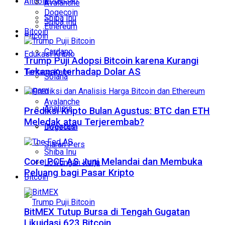
Altcoin
Avalanche
Dogecoin
Shiba Inu
Shiba Inu
Ethereum
Bitcoin
Bitcoin
Cardano
Edukasi Kripto
Trump Puji Adopsi Bitcoin karena Kurangi
Tekanan terhadap Dolar AS
Tentang Kami
Solana
Ragam
Avalanche
Analisis
Prediksi Kripto Bulan Agustus: BTC dan ETH
Meledak atau Terjerembab?
Investasi
Dogecoin
Siaran Pers
Shiba Inu
Core PCE AS Juni Melandai dan Membuka
Lowongan Kerja
Peluang bagi Pasar Kripto
Bitcoin
BitMEX Tutup Bursa di Tengah Gugatan
Likuidasi 623 Bitcoin