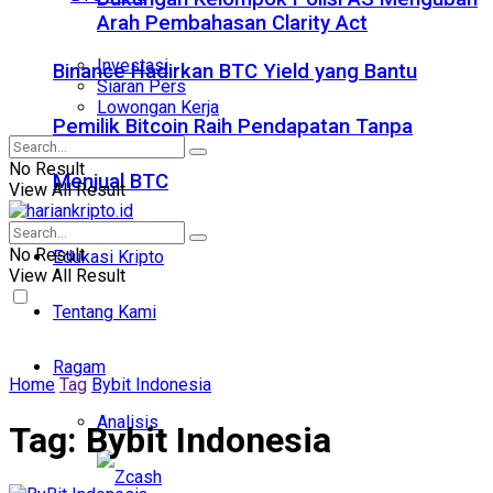
Arah Pembahasan Clarity Act
Investasi
Binance Hadirkan BTC Yield yang Bantu
Siaran Pers
Lowongan Kerja
Pemilik Bitcoin Raih Pendapatan Tanpa
No Result
Menjual BTC
View All Result
No Result
Edukasi Kripto
View All Result
Tentang Kami
Ragam
Home
Tag
Bybit Indonesia
Analisis
Tag:
Bybit Indonesia