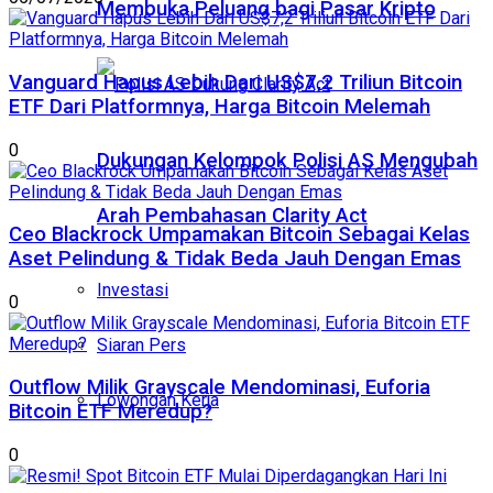
Membuka Peluang bagi Pasar Kripto
Vanguard Hapus Lebih Dari US$7,2 Triliun Bitcoin
ETF Dari Platformnya, Harga Bitcoin Melemah
0
Dukungan Kelompok Polisi AS Mengubah
Arah Pembahasan Clarity Act
Ceo Blackrock Umpamakan Bitcoin Sebagai Kelas
Aset Pelindung & Tidak Beda Jauh Dengan Emas
Investasi
0
Siaran Pers
Outflow Milik Grayscale Mendominasi, Euforia
Lowongan Kerja
Bitcoin ETF Meredup?
0