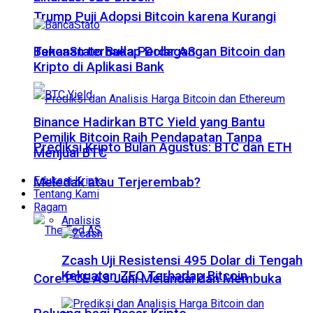
Trump Puji Adopsi Bitcoin karena Kurangi
Tekanan terhadap Dolar AS
BancaStato Buka Perdagangan Bitcoin dan
Kripto di Aplikasi Bank
Binance Hadirkan BTC Yield yang Bantu
Pemilik Bitcoin Raih Pendapatan Tanpa
Prediksi Kripto Bulan Agustus: BTC dan ETH
Menjual BTC
Edukasi Kripto
Meledak atau Terjerembab?
Tentang Kami
Ragam
Analisis
Zcash Uji Resistensi 495 Dolar di Tengah
Kekuatan ZEC Terhadap Bitcoin
Core PCE AS Juni Melandai dan Membuka