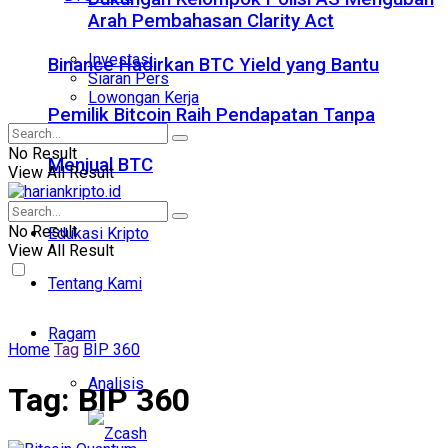
Arah Pembahasan Clarity Act
Investasi
Binance Hadirkan BTC Yield yang Bantu
Siaran Pers
Lowongan Kerja
Pemilik Bitcoin Raih Pendapatan Tanpa
No Result
Menjual BTC
View All Result
No Result
Edukasi Kripto
View All Result
Tentang Kami
Ragam
Home
Tag
BIP 360
Analisis
Tag:
BIP 360