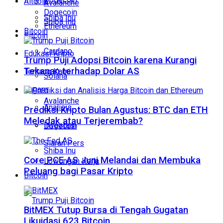
Altcoin
Avalanche
Dogecoin
Shiba Inu
Shiba Inu
Ethereum
Bitcoin
Bitcoin
Cardano
Edukasi Kripto
Trump Puji Adopsi Bitcoin karena Kurangi
Tekanan terhadap Dolar AS
Tentang Kami
Solana
Ragam
Avalanche
Analisis
Prediksi Kripto Bulan Agustus: BTC dan ETH
Meledak atau Terjerembab?
Investasi
Dogecoin
Siaran Pers
Shiba Inu
Core PCE AS Juni Melandai dan Membuka
Lowongan Kerja
Peluang bagi Pasar Kripto
Bitcoin
BitMEX Tutup Bursa di Tengah Gugatan
Likuidasi 623 Bitcoin