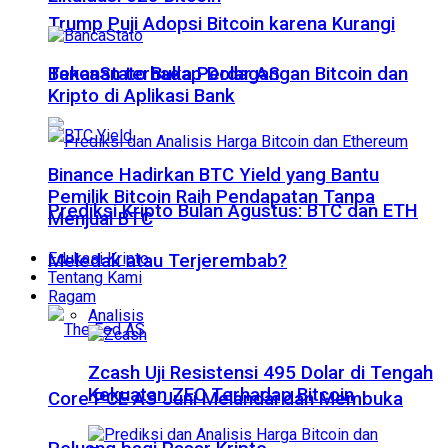
Trump Puji Adopsi Bitcoin karena Kurangi
Tekanan terhadap Dolar AS
BancaStato Buka Perdagangan Bitcoin dan
Kripto di Aplikasi Bank
Binance Hadirkan BTC Yield yang Bantu
Pemilik Bitcoin Raih Pendapatan Tanpa
Prediksi Kripto Bulan Agustus: BTC dan ETH
Menjual BTC
Edukasi Kripto
Meledak atau Terjerembab?
Tentang Kami
Ragam
Analisis
Zcash Uji Resistensi 495 Dolar di Tengah
Kekuatan ZEC Terhadap Bitcoin
Core PCE AS Juni Melandai dan Membuka