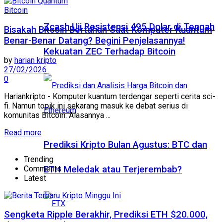
Bitcoin
Zcash Uji Resistensi 495 Dolar di Tengah
Bisakah Bitcoin Bertahan Saat Komputer Kuantum
Benar-Benar Datang? Begini Penjelasannya!
Kekuatan ZEC Terhadap Bitcoin
by
harian kripto
27/02/2026
0
Hariankripto - Komputer kuantum terdengar seperti cerita sci-
fi. Namun topik ini sekarang masuk ke debat serius di
komunitas Bitcoin. Alasannya ...
Read more
Prediksi Kripto Bulan Agustus: BTC dan
Trending
Comments
ETH Meledak atau Terjerembab?
Latest
Sengketa Ripple Berakhir, Prediksi ETH $20.000,