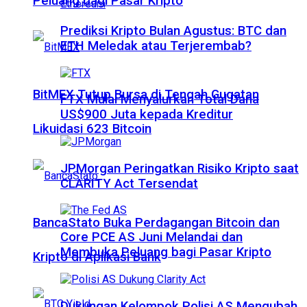
Peluang bagi Pasar Kripto
Prediksi Kripto Bulan Agustus: BTC dan
ETH Meledak atau Terjerembab?
BitMEX Tutup Bursa di Tengah Gugatan
FTX Mulai Menyalurkan Total Dana
US$900 Juta kepada Kreditur
Likuidasi 623 Bitcoin
JPMorgan Peringatkan Risiko Kripto saat
CLARITY Act Tersendat
BancaStato Buka Perdagangan Bitcoin dan
Core PCE AS Juni Melandai dan
Membuka Peluang bagi Pasar Kripto
Kripto di Aplikasi Bank
Dukungan Kelompok Polisi AS Mengubah