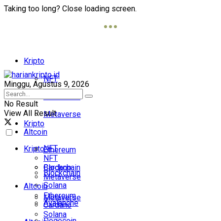
Taking too long? Close loading screen.
Kripto
NFT
Minggu, Agustus 9, 2026
Blockchain
No Result
View All Result
Metaverse
Kripto
Altcoin
NFT
Kripto
Ethereum
NFT
Cardano
Blockchain
Blockchain
Metaverse
Solana
Altcoin
Ethereum
Metaverse
Avalanche
Cardano
Solana
Dogecoin