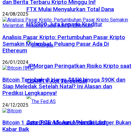
dan Berita Terbaru Kripto Minggu Ini!
FTX Mulai Menyalurkan Total Dana
24/08/2025
US$900 Juta kepada Kreditur
Analisis Pasar Kripto: Pertumbuhan Pasar Kripto
Semakin Melambat, Peluang Pasar Ada Di
Ethereum
26/01/2024
JPMorgan Peringatkan Risiko Kripto saat
Bitcoin Terjebak di Harga $85K hingga $90K dan
CLARITY Act Tersendat
Siap Meledak Setelah Natal? Ini Alasan dan
Prediksi Lengkapnya!
24/12/2025
Core PCE AS Juni Melandai dan
Bitcoin 1 Juta Dolar Menurut Pendiri Ledger Bukan
Kabar Baik