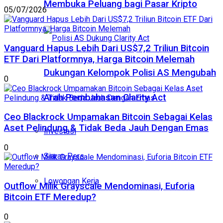
Membuka Peluang bagi Pasar Kripto
05/07/2026
Vanguard Hapus Lebih Dari US$7,2 Triliun Bitcoin
ETF Dari Platformnya, Harga Bitcoin Melemah
Dukungan Kelompok Polisi AS Mengubah
0
Arah Pembahasan Clarity Act
Ceo Blackrock Umpamakan Bitcoin Sebagai Kelas
Aset Pelindung & Tidak Beda Jauh Dengan Emas
Investasi
0
Siaran Pers
Lowongan Kerja
Outflow Milik Grayscale Mendominasi, Euforia
Bitcoin ETF Meredup?
0