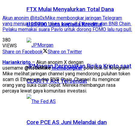
FTX Mulai Menyalurkan Total Dana
Akun anonim @its0xMike membongkar jaringan Telegram
yang menjual puluhan token scam di Ethereum dan BNB Chain.
US$900 Juta kepada Kreditur
Pelaku memakai suara Pavlo untuk dorong FOMO lalu rug pull.
380
VIEWS
Share on Facebook
Share on Twitter
Hariankripto
– Akun anonim X dengan
JPMorgan Peringatkan Risiko Kripto saat
username
@its0xMike
membongkar
pola licik di Telegram.
Mike melihat jaringan channel yang mendorong puluhan token
scam di Ethereum dan BNB Chain. Channel itu mengincar
CLARITY Act Tersendat
orang yang suka cuan cepat. Mereka membangun rasa
percaya lewat gaya komunitas investasi.
Core PCE AS Juni Melandai dan