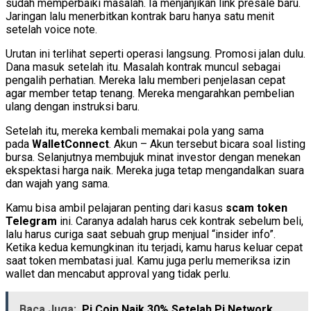
sudah memperbaiki masalah. Ia menjanjikan link presale baru.
Jaringan lalu menerbitkan kontrak baru hanya satu menit
setelah voice note.
Urutan ini terlihat seperti operasi langsung. Promosi jalan dulu.
Dana masuk setelah itu. Masalah kontrak muncul sebagai
pengalih perhatian. Mereka lalu memberi penjelasan cepat
agar member tetap tenang. Mereka mengarahkan pembelian
ulang dengan instruksi baru.
Setelah itu, mereka kembali memakai pola yang sama
pada
WalletConnect
. Akun – Akun tersebut bicara soal listing
bursa. Selanjutnya membujuk minat investor dengan menekan
ekspektasi harga naik. Mereka juga tetap mengandalkan suara
dan wajah yang sama.
Kamu bisa ambil pelajaran penting dari kasus
scam token
Telegram
ini. Caranya adalah harus cek kontrak sebelum beli,
lalu harus curiga saat sebuah grup menjual “insider info”.
Ketika kedua kemungkinan itu terjadi, kamu harus keluar cepat
saat token membatasi jual. Kamu juga perlu memeriksa izin
wallet dan mencabut approval yang tidak perlu.
Baca Juga:
Pi Coin Naik 30% Setelah Pi Network