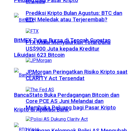
Peluang bagi Pasar Kripto
Prediksi Kripto Bulan Agustus: BTC dan
ETH Meledak atau Terjerembab?
BitMEX Tutup Bursa di Tengah Gugatan
FTX Mulai Menyalurkan Total Dana
US$900 Juta kepada Kreditur
Likuidasi 623 Bitcoin
JPMorgan Peringatkan Risiko Kripto saat
CLARITY Act Tersendat
BancaStato Buka Perdagangan Bitcoin dan
Core PCE AS Juni Melandai dan
Membuka Peluang bagi Pasar Kripto
Kripto di Aplikasi Bank
Dukungan Kelompok Polisi AS Mengubah