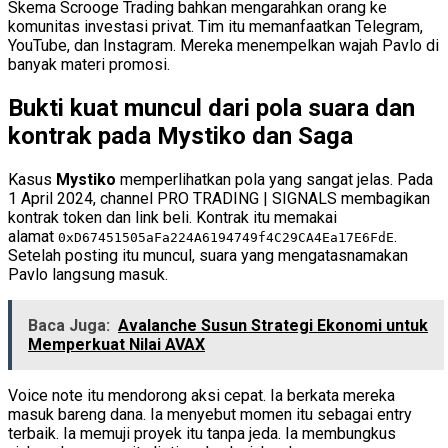
Skema Scrooge Trading bahkan mengarahkan orang ke
komunitas investasi privat. Tim itu memanfaatkan Telegram,
YouTube, dan Instagram. Mereka menempelkan wajah Pavlo di
banyak materi promosi.
Bukti kuat muncul dari pola suara dan
kontrak pada Mystiko dan Saga
Kasus
Mystiko
memperlihatkan pola yang sangat jelas. Pada
1 April 2024, channel PRO TRADING | SIGNALS membagikan
kontrak token dan link beli. Kontrak itu memakai
alamat
.
0xD67451505aFa224A6194749f4C29CA4Ea17E6FdE
Setelah posting itu muncul, suara yang mengatasnamakan
Pavlo langsung masuk.
Baca Juga:
Avalanche Susun Strategi Ekonomi untuk
Memperkuat Nilai AVAX
Voice note itu mendorong aksi cepat. Ia berkata mereka
masuk bareng dana. Ia menyebut momen itu sebagai entry
terbaik. Ia memuji proyek itu tanpa jeda. Ia membungkus