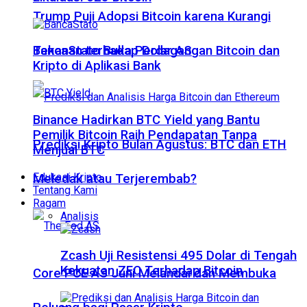
Trump Puji Adopsi Bitcoin karena Kurangi
Tekanan terhadap Dolar AS
BancaStato Buka Perdagangan Bitcoin dan
Kripto di Aplikasi Bank
Binance Hadirkan BTC Yield yang Bantu
Pemilik Bitcoin Raih Pendapatan Tanpa
Prediksi Kripto Bulan Agustus: BTC dan ETH
Menjual BTC
Edukasi Kripto
Meledak atau Terjerembab?
Tentang Kami
Ragam
Analisis
Zcash Uji Resistensi 495 Dolar di Tengah
Kekuatan ZEC Terhadap Bitcoin
Core PCE AS Juni Melandai dan Membuka