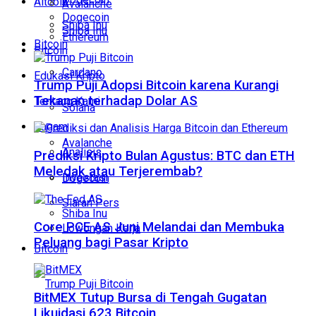
Altcoin
Avalanche
Dogecoin
Shiba Inu
Shiba Inu
Ethereum
Bitcoin
Bitcoin
Cardano
Edukasi Kripto
Trump Puji Adopsi Bitcoin karena Kurangi
Tekanan terhadap Dolar AS
Tentang Kami
Solana
Ragam
Avalanche
Analisis
Prediksi Kripto Bulan Agustus: BTC dan ETH
Meledak atau Terjerembab?
Investasi
Dogecoin
Siaran Pers
Shiba Inu
Core PCE AS Juni Melandai dan Membuka
Lowongan Kerja
Peluang bagi Pasar Kripto
Bitcoin
BitMEX Tutup Bursa di Tengah Gugatan
Likuidasi 623 Bitcoin