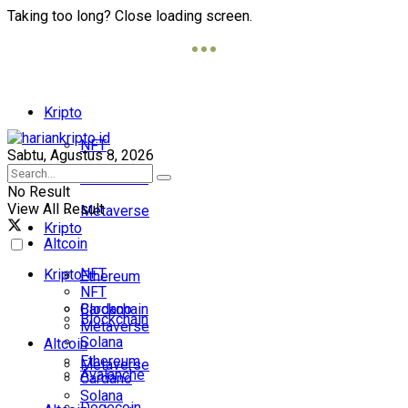
Taking too long? Close loading screen.
Kripto
NFT
Sabtu, Agustus 8, 2026
Blockchain
No Result
View All Result
Metaverse
Kripto
Altcoin
NFT
Kripto
Ethereum
NFT
Cardano
Blockchain
Blockchain
Metaverse
Solana
Altcoin
Ethereum
Metaverse
Avalanche
Cardano
Solana
Dogecoin