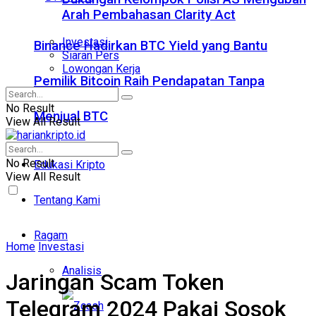
Arah Pembahasan Clarity Act
Investasi
Binance Hadirkan BTC Yield yang Bantu
Siaran Pers
Lowongan Kerja
Pemilik Bitcoin Raih Pendapatan Tanpa
No Result
Menjual BTC
View All Result
No Result
Edukasi Kripto
View All Result
Tentang Kami
Ragam
Home
Investasi
Analisis
Jaringan Scam Token
Telegram 2024 Pakai Sosok