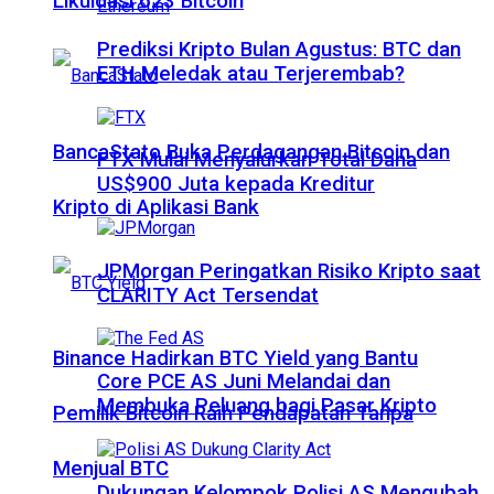
Likuidasi 623 Bitcoin
Prediksi Kripto Bulan Agustus: BTC dan
ETH Meledak atau Terjerembab?
BancaStato Buka Perdagangan Bitcoin dan
FTX Mulai Menyalurkan Total Dana
US$900 Juta kepada Kreditur
Kripto di Aplikasi Bank
JPMorgan Peringatkan Risiko Kripto saat
CLARITY Act Tersendat
Binance Hadirkan BTC Yield yang Bantu
Core PCE AS Juni Melandai dan
Membuka Peluang bagi Pasar Kripto
Pemilik Bitcoin Raih Pendapatan Tanpa
Menjual BTC
Dukungan Kelompok Polisi AS Mengubah