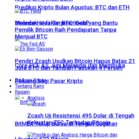
Prediksi Kripto Bulan Agustus: BTC dan ETH
Meledak atau Terjerembab?
Binance Hadirkan BTC Yield yang Bantu
Pemilik Bitcoin Raih Pendapatan Tanpa
Menjual BTC
Pendiri Zcash Usulkan Bitcoin Hapus Batas 21
Core PCE AS Juni Melandai dan Membuka
Juta BTC dan Tambah Pasokan 4 Persen
Edukasi Kripto
Peluang bagi Pasar Kripto
Tentang Kami
Ragam
Analisis
Zcash Uji Resistensi 495 Dolar di Tengah
Kekuatan ZEC Terhadap Bitcoin
BitMEX Tutup Bursa di Tengah Gugatan