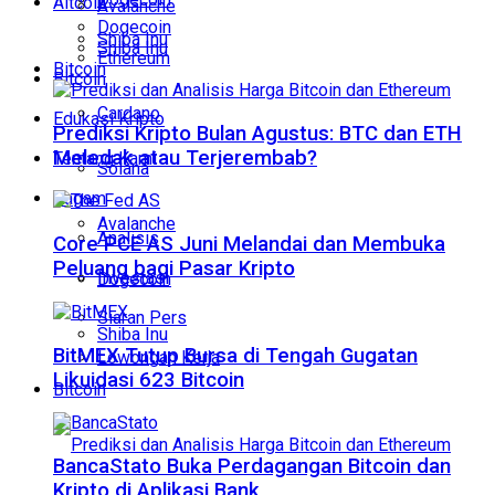
Altcoin
Avalanche
Dogecoin
Shiba Inu
Shiba Inu
Ethereum
Bitcoin
Bitcoin
Cardano
Edukasi Kripto
Prediksi Kripto Bulan Agustus: BTC dan ETH
Meledak atau Terjerembab?
Tentang Kami
Solana
Ragam
Avalanche
Analisis
Core PCE AS Juni Melandai dan Membuka
Peluang bagi Pasar Kripto
Investasi
Dogecoin
Siaran Pers
Shiba Inu
BitMEX Tutup Bursa di Tengah Gugatan
Lowongan Kerja
Likuidasi 623 Bitcoin
Bitcoin
BancaStato Buka Perdagangan Bitcoin dan
Kripto di Aplikasi Bank