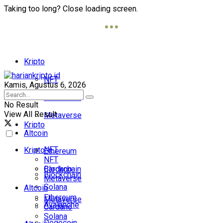
Taking too long? Close loading screen.
Kripto
NFT
Kamis, Agustus 6, 2026
Blockchain
No Result
View All Result
Metaverse
Kripto
Altcoin
NFT
Kripto
Ethereum
NFT
Cardano
Blockchain
Blockchain
Metaverse
Solana
Altcoin
Ethereum
Metaverse
Avalanche
Cardano
Solana
Dogecoin