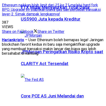
Ethereum naikkan blob limit dari 15 ke 21 melalui hard fork
FTX Mulai Menyalurkan Total Dana
BPO. Upgrade ini stabilkan biaya gas dan percepat transaksi
layer-2. Simak dampak lengkapnya!
US$900 Juta kepada Kreditur
387
VIEWS
Share on Facebook
Share on Twitter
Hariankripto
– User Ethereum boleh bernapas lega! Jaringan
blockchain favorit kedua ini baru saja mengaktifkan upgrade
yang membuat transaksi makin lancar dan biaya gas lebih
JPMorgan Peringatkan Risiko Kripto saat
bersahabat di kantong.
CLARITY Act Tersendat
Core PCE AS Juni Melandai dan