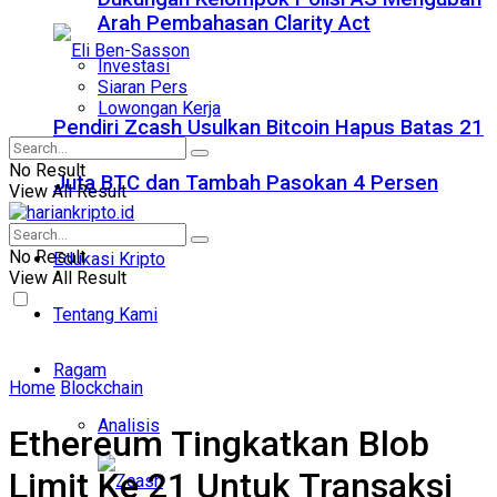
Arah Pembahasan Clarity Act
Investasi
Siaran Pers
Lowongan Kerja
Pendiri Zcash Usulkan Bitcoin Hapus Batas 21
No Result
Juta BTC dan Tambah Pasokan 4 Persen
View All Result
No Result
Edukasi Kripto
View All Result
Tentang Kami
Ragam
Home
Blockchain
Analisis
Ethereum Tingkatkan Blob
Limit Ke 21 Untuk Transaksi