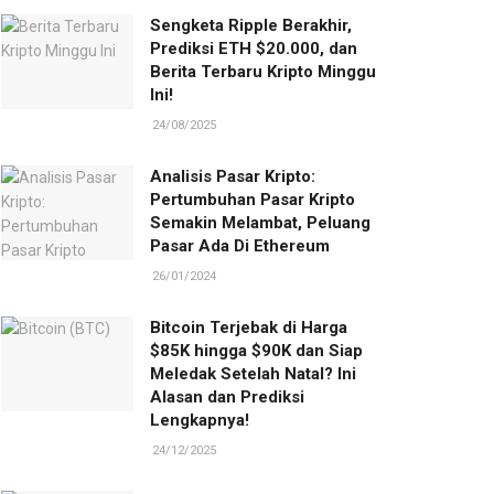
Sengketa Ripple Berakhir,
Prediksi ETH $20.000, dan
Berita Terbaru Kripto Minggu
Ini!
24/08/2025
Analisis Pasar Kripto:
Pertumbuhan Pasar Kripto
Semakin Melambat, Peluang
Pasar Ada Di Ethereum
26/01/2024
Bitcoin Terjebak di Harga
$85K hingga $90K dan Siap
Meledak Setelah Natal? Ini
Alasan dan Prediksi
Lengkapnya!
24/12/2025