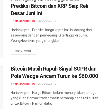
Prediksi Bitcoin dan XRP Siap Reli
Besar Juni Ini
BY
HARIAN KRIPTO
26/05/2026
0
Hariankripto - Prediksi harga kripto kali ini datang dari
seseorang dengan pemegang IQ tertinggi di dunia.
YoungHoon Kim yang mengklaim...
READ MORE
Bitcoin Masih Rapuh Sinyal SOPR dan
Pola Wedge Ancam Turun ke $60.000
BY
HARIAN KRIPTO
25/05/2026
0
Hariankripto - Harga Bitcoin belum menunjukkan tenaga
yang kuat. Banyak trader masih berharap pada reli bullish
untuk Bitcoin. Namun data...