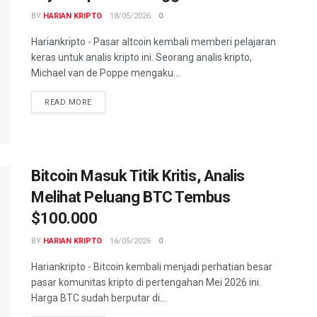
BY
HARIAN KRIPTO
18/05/2026
0
Hariankripto - Pasar altcoin kembali memberi pelajaran
keras untuk analis kripto ini. Seorang analis kripto,
Michael van de Poppe mengaku...
READ MORE
Bitcoin Masuk Titik Kritis, Analis
Melihat Peluang BTC Tembus
$100.000
BY
HARIAN KRIPTO
16/05/2026
0
Hariankripto - Bitcoin kembali menjadi perhatian besar
pasar komunitas kripto di pertengahan Mei 2026 ini.
Harga BTC sudah berputar di...