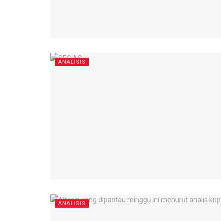
ANALISIS
ANALISIS