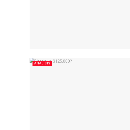
ANALISIS