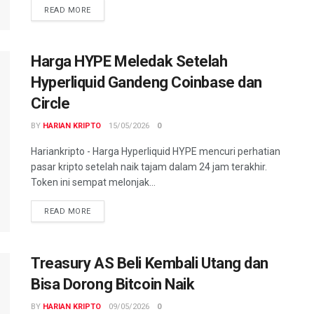
READ MORE
Harga HYPE Meledak Setelah
Hyperliquid Gandeng Coinbase dan
Circle
BY
HARIAN KRIPTO
15/05/2026
0
Hariankripto - Harga Hyperliquid HYPE mencuri perhatian
pasar kripto setelah naik tajam dalam 24 jam terakhir.
Token ini sempat melonjak...
READ MORE
Treasury AS Beli Kembali Utang dan
Bisa Dorong Bitcoin Naik
BY
HARIAN KRIPTO
09/05/2026
0