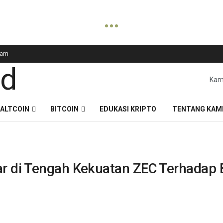
gam
Kami
ALTCOIN
BITCOIN
EDUKASI KRIPTO
TENTANG KAM
lar di Tengah Kekuatan ZEC Terhadap 