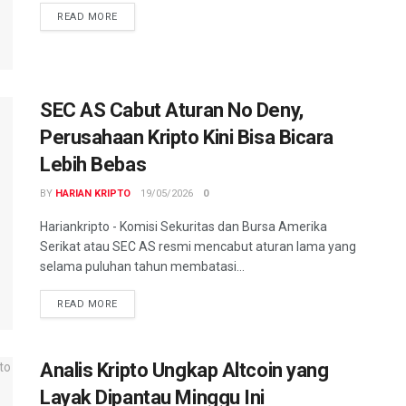
READ MORE
SEC AS Cabut Aturan No Deny,
Perusahaan Kripto Kini Bisa Bicara
Lebih Bebas
BY
HARIAN KRIPTO
19/05/2026
0
Hariankripto - Komisi Sekuritas dan Bursa Amerika
Serikat atau SEC AS resmi mencabut aturan lama yang
selama puluhan tahun membatasi...
READ MORE
Analis Kripto Ungkap Altcoin yang
Layak Dipantau Minggu Ini