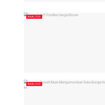
ANALISIS
ANALISIS