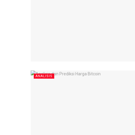
ANALISIS