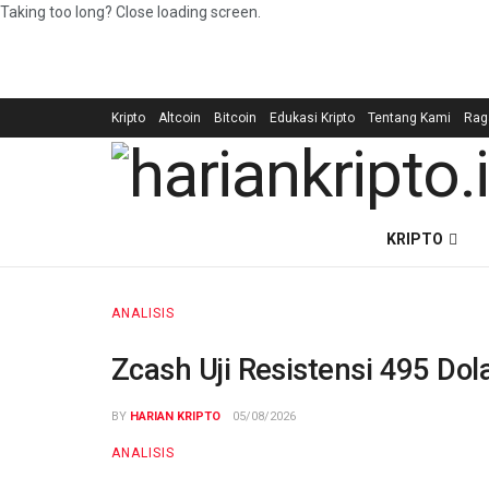
Taking too long? Close loading screen.
Kripto
Altcoin
Bitcoin
Edukasi Kripto
Tentang Kami
Ra
KRIPTO
ANALISIS
Zcash Uji Resistensi 495 Do
BY
HARIAN KRIPTO
05/08/2026
ANALISIS