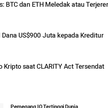
us: BTC dan ETH Meledak atau Terjer
l Dana US$900 Juta kepada Kreditur
 Kripto saat CLARITY Act Tersendat
Pemegang IQ Tertinggi Dunia