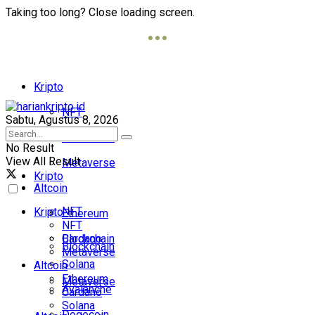
Taking too long? Close loading screen.
Kripto
NFT
Sabtu, Agustus 8, 2026
Blockchain
No Result
View All Result
Metaverse
Kripto
Altcoin
NFT
Kripto
Ethereum
NFT
Cardano
Blockchain
Blockchain
Metaverse
Solana
Altcoin
Ethereum
Metaverse
Avalanche
Cardano
Solana
Dogecoin