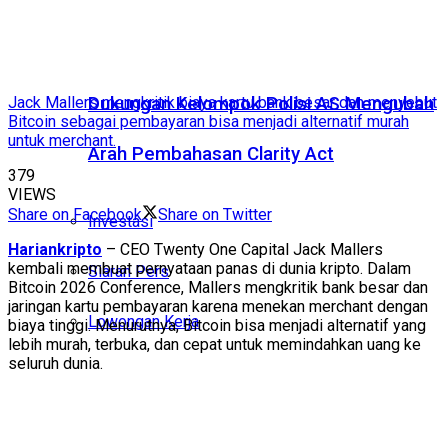
Dukungan Kelompok Polisi AS Mengubah
Jack Mallers mengkritik biaya kartu bank besar dan menyebut
Bitcoin sebagai pembayaran bisa menjadi alternatif murah
untuk merchant.
Arah Pembahasan Clarity Act
379
VIEWS
Share on Facebook
Share on Twitter
Investasi
Hariankripto
– CEO Twenty One Capital Jack Mallers
kembali membuat pernyataan panas di dunia kripto. Dalam
Siaran Pers
Bitcoin 2026 Conference, Mallers mengkritik bank besar dan
jaringan kartu pembayaran karena menekan merchant dengan
Lowongan Kerja
biaya tinggi. Menurutnya, Bitcoin bisa menjadi alternatif yang
lebih murah, terbuka, dan cepat untuk memindahkan uang ke
seluruh dunia.