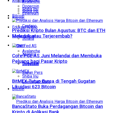
Altcoin
Avalanche
Dogecoin
Shiba Inu
Shiba Inu
Ethereum
Bitcoin
Bitcoin
Cardano
Edukasi Kripto
Prediksi Kripto Bulan Agustus: BTC dan ETH
Meledak atau Terjerembab?
Tentang Kami
Solana
Ragam
Avalanche
Analisis
Core PCE AS Juni Melandai dan Membuka
Peluang bagi Pasar Kripto
Investasi
Dogecoin
Siaran Pers
Shiba Inu
BitMEX Tutup Bursa di Tengah Gugatan
Lowongan Kerja
Likuidasi 623 Bitcoin
Bitcoin
BancaStato Buka Perdagangan Bitcoin dan
Kripto di Aplikasi Bank