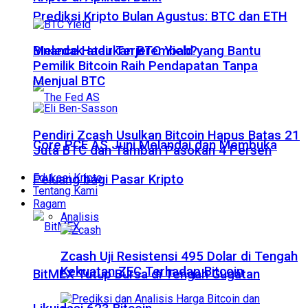
Prediksi Kripto Bulan Agustus: BTC dan ETH
Meledak atau Terjerembab?
Binance Hadirkan BTC Yield yang Bantu
Pemilik Bitcoin Raih Pendapatan Tanpa
Menjual BTC
Pendiri Zcash Usulkan Bitcoin Hapus Batas 21
Core PCE AS Juni Melandai dan Membuka
Juta BTC dan Tambah Pasokan 4 Persen
Edukasi Kripto
Peluang bagi Pasar Kripto
Tentang Kami
Ragam
Analisis
Zcash Uji Resistensi 495 Dolar di Tengah
Kekuatan ZEC Terhadap Bitcoin
BitMEX Tutup Bursa di Tengah Gugatan