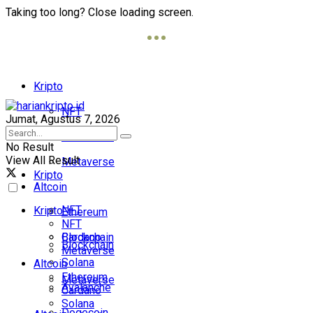
Taking too long? Close loading screen.
Kripto
NFT
Jumat, Agustus 7, 2026
Blockchain
No Result
View All Result
Metaverse
Kripto
Altcoin
NFT
Kripto
Ethereum
NFT
Cardano
Blockchain
Blockchain
Metaverse
Solana
Altcoin
Ethereum
Metaverse
Avalanche
Cardano
Solana
Dogecoin