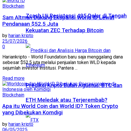
Blockchain
Zcash Uji Resistensi 495 Dolar di Tengah
Sam Altman Dukung Ekspansi World ID Lewat
Pendanaan $52.5 Juta
Kekuatan ZEC Terhadap Bitcoin
by
harian kripto
25/07/2026
0
Hariankripto - World Foundation baru saja menggalang dana
sebesar $52.5 juta melalui penjualan token WLD kepada
sejumlah investor institusi. Pantera ...
Read more
Prediksi Kripto Bulan Agustus: BTC dan
Blockchain
ETH Meledak atau Terjerembab?
Apa itu World Coin dan World ID? Token Crypto
yang Dibekukan Komdigi
by
harian kripto
06/05/2025