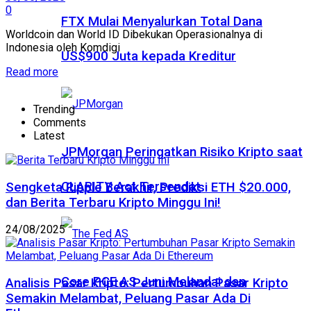
0
FTX Mulai Menyalurkan Total Dana
Worldcoin dan World ID Dibekukan Operasionalnya di
Indonesia oleh Komdigi
US$900 Juta kepada Kreditur
Read more
Trending
Comments
Latest
JPMorgan Peringatkan Risiko Kripto saat
CLARITY Act Tersendat
Sengketa Ripple Berakhir, Prediksi ETH $20.000,
dan Berita Terbaru Kripto Minggu Ini!
24/08/2025
Core PCE AS Juni Melandai dan
Analisis Pasar Kripto: Pertumbuhan Pasar Kripto
Semakin Melambat, Peluang Pasar Ada Di