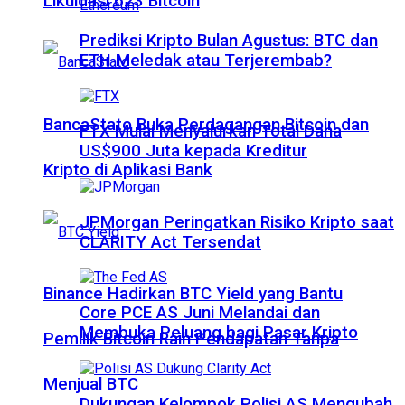
Likuidasi 623 Bitcoin
Prediksi Kripto Bulan Agustus: BTC dan
ETH Meledak atau Terjerembab?
BancaStato Buka Perdagangan Bitcoin dan
FTX Mulai Menyalurkan Total Dana
US$900 Juta kepada Kreditur
Kripto di Aplikasi Bank
JPMorgan Peringatkan Risiko Kripto saat
CLARITY Act Tersendat
Binance Hadirkan BTC Yield yang Bantu
Core PCE AS Juni Melandai dan
Membuka Peluang bagi Pasar Kripto
Pemilik Bitcoin Raih Pendapatan Tanpa
Menjual BTC
Dukungan Kelompok Polisi AS Mengubah