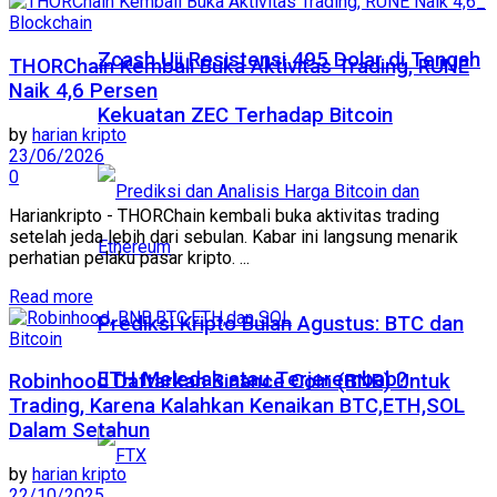
Blockchain
Zcash Uji Resistensi 495 Dolar di Tengah
THORChain Kembali Buka Aktivitas Trading, RUNE
Naik 4,6 Persen
Kekuatan ZEC Terhadap Bitcoin
by
harian kripto
23/06/2026
0
Hariankripto - THORChain kembali buka aktivitas trading
setelah jeda lebih dari sebulan. Kabar ini langsung menarik
perhatian pelaku pasar kripto. ...
Read more
Prediksi Kripto Bulan Agustus: BTC dan
Bitcoin
ETH Meledak atau Terjerembab?
Robinhood Daftarkan Binance Coin (BNB) Untuk
Trading, Karena Kalahkan Kenaikan BTC,ETH,SOL
Dalam Setahun
by
harian kripto
22/10/2025