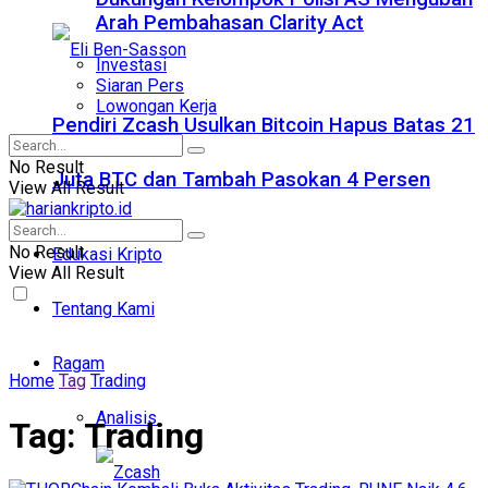
Arah Pembahasan Clarity Act
Investasi
Siaran Pers
Lowongan Kerja
Pendiri Zcash Usulkan Bitcoin Hapus Batas 21
No Result
Juta BTC dan Tambah Pasokan 4 Persen
View All Result
No Result
Edukasi Kripto
View All Result
Tentang Kami
Ragam
Home
Tag
Trading
Analisis
Tag:
Trading