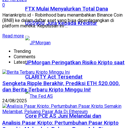
0
FTX Mulai Menyalurkan Total Dana
Hariankripto.id - Robinhood baru menambahkan Binance Coin
(BNB) ke dalam daftar aset yang bisa diperdagangkan di
US$900 Juta kepada Kreditur
platform mereka. Keputusan ini ...
Read more
Trending
Comments
JPMorgan Peringatkan Risiko Kripto saat
Latest
CLARITY Act Tersendat
Sengketa Ripple Berakhir, Prediksi ETH $20.000,
dan Berita Terbaru Kripto Minggu Ini!
24/08/2025
Core PCE AS Juni Melandai dan
Analisis Pasar Kripto: Pertumbuhan Pasar Kripto