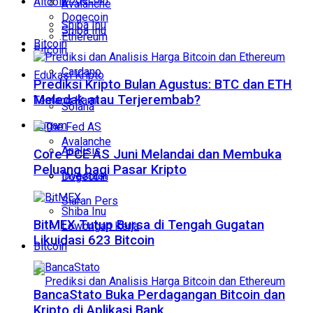
Altcoin
Avalanche
Dogecoin
Shiba Inu
Shiba Inu
Ethereum
Bitcoin
Bitcoin
Cardano
Edukasi Kripto
Prediksi Kripto Bulan Agustus: BTC dan ETH
Meledak atau Terjerembab?
Tentang Kami
Solana
Ragam
Avalanche
Analisis
Core PCE AS Juni Melandai dan Membuka
Peluang bagi Pasar Kripto
Investasi
Dogecoin
Siaran Pers
Shiba Inu
BitMEX Tutup Bursa di Tengah Gugatan
Lowongan Kerja
Likuidasi 623 Bitcoin
Bitcoin
BancaStato Buka Perdagangan Bitcoin dan
Kripto di Aplikasi Bank