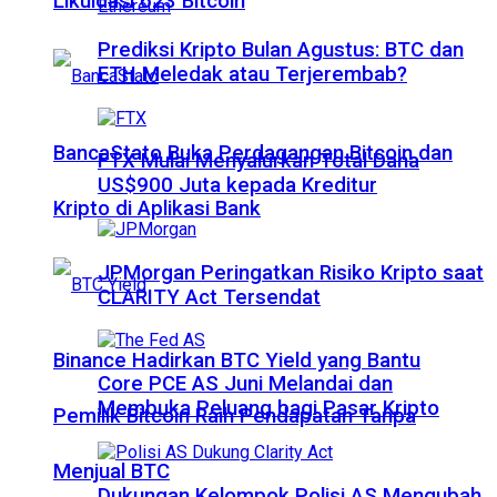
Likuidasi 623 Bitcoin
Prediksi Kripto Bulan Agustus: BTC dan
ETH Meledak atau Terjerembab?
BancaStato Buka Perdagangan Bitcoin dan
FTX Mulai Menyalurkan Total Dana
US$900 Juta kepada Kreditur
Kripto di Aplikasi Bank
JPMorgan Peringatkan Risiko Kripto saat
CLARITY Act Tersendat
Binance Hadirkan BTC Yield yang Bantu
Core PCE AS Juni Melandai dan
Membuka Peluang bagi Pasar Kripto
Pemilik Bitcoin Raih Pendapatan Tanpa
Menjual BTC
Dukungan Kelompok Polisi AS Mengubah