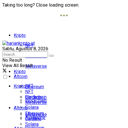
Taking too long? Close loading screen.
Kripto
NFT
Sabtu, Agustus 8, 2026
Blockchain
No Result
View All Result
Metaverse
Kripto
Altcoin
NFT
Kripto
Ethereum
NFT
Cardano
Blockchain
Blockchain
Metaverse
Solana
Altcoin
Ethereum
Metaverse
Avalanche
Cardano
Solana
Dogecoin