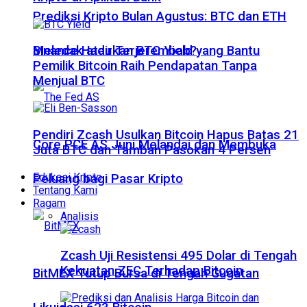
Prediksi Kripto Bulan Agustus: BTC dan ETH
Meledak atau Terjerembab?
Binance Hadirkan BTC Yield yang Bantu
Pemilik Bitcoin Raih Pendapatan Tanpa
Menjual BTC
Pendiri Zcash Usulkan Bitcoin Hapus Batas 21
Core PCE AS Juni Melandai dan Membuka
Juta BTC dan Tambah Pasokan 4 Persen
Edukasi Kripto
Peluang bagi Pasar Kripto
Tentang Kami
Ragam
Analisis
Zcash Uji Resistensi 495 Dolar di Tengah
Kekuatan ZEC Terhadap Bitcoin
BitMEX Tutup Bursa di Tengah Gugatan