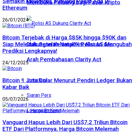
Semakin Melambat, Peluang Pasar Ada Di
Membuka Peluang bagi Pasar Kripto
Ethereum
26/01/2024
Bitcoin Terjebak di Harga $85K hingga $90K dan
Dukungan Kelompok Polisi AS Mengubah
Siap Meledak Setelah Natal? Ini Alasan dan
Prediksi Lengkapnya!
Arah Pembahasan Clarity Act
24/12/2025
Bitcoin 1 Juta Dolar Menurut Pendiri Ledger Bukan
Investasi
Kabar Baik
Siaran Pers
05/07/2026
Lowongan Kerja
Vanguard Hapus Lebih Dari US$7,2 Triliun Bitcoin
ETF Dari Platformnya, Harga Bitcoin Melemah