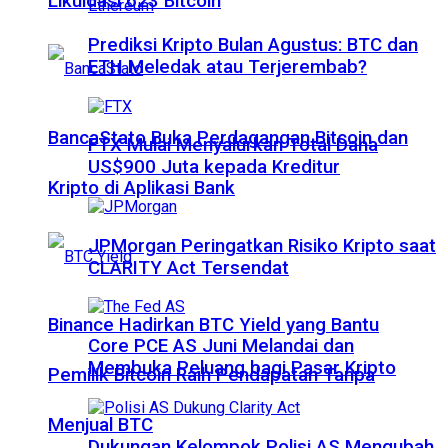
Likuidasi 623 Bitcoin
Prediksi Kripto Bulan Agustus: BTC dan
ETH Meledak atau Terjerembab?
BancaStato Buka Perdagangan Bitcoin dan
FTX Mulai Menyalurkan Total Dana
US$900 Juta kepada Kreditur
Kripto di Aplikasi Bank
JPMorgan Peringatkan Risiko Kripto saat
CLARITY Act Tersendat
Binance Hadirkan BTC Yield yang Bantu
Core PCE AS Juni Melandai dan
Membuka Peluang bagi Pasar Kripto
Pemilik Bitcoin Raih Pendapatan Tanpa
Menjual BTC
Dukungan Kelompok Polisi AS Mengubah