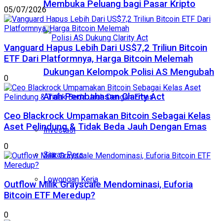
Membuka Peluang bagi Pasar Kripto
05/07/2026
Vanguard Hapus Lebih Dari US$7,2 Triliun Bitcoin
ETF Dari Platformnya, Harga Bitcoin Melemah
Dukungan Kelompok Polisi AS Mengubah
0
Arah Pembahasan Clarity Act
Ceo Blackrock Umpamakan Bitcoin Sebagai Kelas
Aset Pelindung & Tidak Beda Jauh Dengan Emas
Investasi
0
Siaran Pers
Lowongan Kerja
Outflow Milik Grayscale Mendominasi, Euforia
Bitcoin ETF Meredup?
0