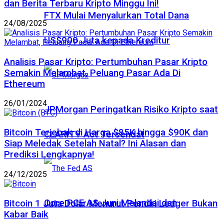
dan Berita Terbaru Kripto Minggu Ini!
FTX Mulai Menyalurkan Total Dana
24/08/2025
US$900 Juta kepada Kreditur
Analisis Pasar Kripto: Pertumbuhan Pasar Kripto
Semakin Melambat, Peluang Pasar Ada Di
Ethereum
26/01/2024
JPMorgan Peringatkan Risiko Kripto saat
Bitcoin Terjebak di Harga $85K hingga $90K dan
CLARITY Act Tersendat
Siap Meledak Setelah Natal? Ini Alasan dan
Prediksi Lengkapnya!
24/12/2025
Core PCE AS Juni Melandai dan
Bitcoin 1 Juta Dolar Menurut Pendiri Ledger Bukan
Kabar Baik