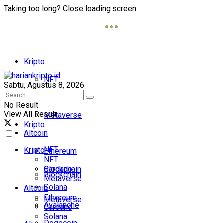
Taking too long? Close loading screen.
Kripto
NFT
Sabtu, Agustus 8, 2026
Blockchain
No Result
View All Result
Metaverse
Kripto
Altcoin
NFT
Kripto
Ethereum
NFT
Cardano
Blockchain
Blockchain
Metaverse
Solana
Altcoin
Ethereum
Metaverse
Avalanche
Cardano
Solana
Dogecoin