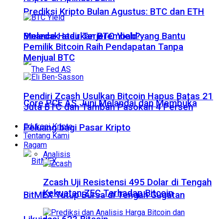
Prediksi Kripto Bulan Agustus: BTC dan ETH
Meledak atau Terjerembab?
Binance Hadirkan BTC Yield yang Bantu
Pemilik Bitcoin Raih Pendapatan Tanpa
Menjual BTC
Pendiri Zcash Usulkan Bitcoin Hapus Batas 21
Core PCE AS Juni Melandai dan Membuka
Juta BTC dan Tambah Pasokan 4 Persen
Edukasi Kripto
Peluang bagi Pasar Kripto
Tentang Kami
Ragam
Analisis
Zcash Uji Resistensi 495 Dolar di Tengah
Kekuatan ZEC Terhadap Bitcoin
BitMEX Tutup Bursa di Tengah Gugatan