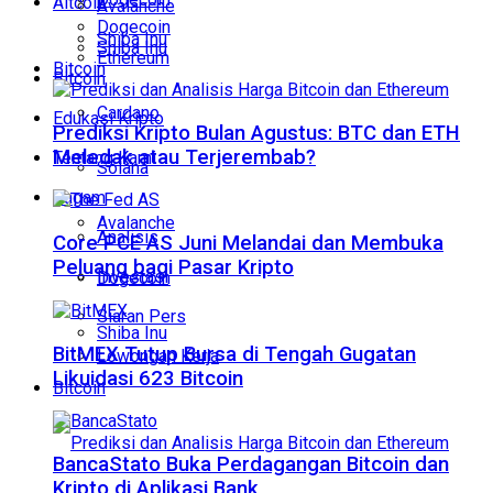
Altcoin
Avalanche
Dogecoin
Shiba Inu
Shiba Inu
Ethereum
Bitcoin
Bitcoin
Cardano
Edukasi Kripto
Prediksi Kripto Bulan Agustus: BTC dan ETH
Meledak atau Terjerembab?
Tentang Kami
Solana
Ragam
Avalanche
Analisis
Core PCE AS Juni Melandai dan Membuka
Peluang bagi Pasar Kripto
Investasi
Dogecoin
Siaran Pers
Shiba Inu
BitMEX Tutup Bursa di Tengah Gugatan
Lowongan Kerja
Likuidasi 623 Bitcoin
Bitcoin
BancaStato Buka Perdagangan Bitcoin dan
Kripto di Aplikasi Bank