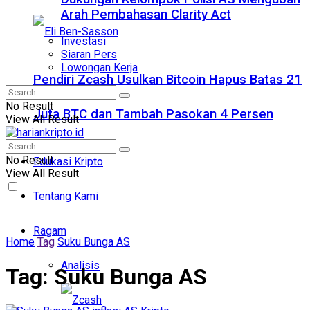
Arah Pembahasan Clarity Act
Investasi
Siaran Pers
Lowongan Kerja
Pendiri Zcash Usulkan Bitcoin Hapus Batas 21
No Result
Juta BTC dan Tambah Pasokan 4 Persen
View All Result
No Result
Edukasi Kripto
View All Result
Tentang Kami
Ragam
Home
Tag
Suku Bunga AS
Analisis
Tag:
Suku Bunga AS