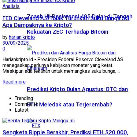
Analisis
Zcash Uji Resistensi 495 Dolar di Tengah
FED Cleveland AS Tolak Turunkan Suku Bunga AS,
Apa Dampaknya ke Kripto?
Kekuatan ZEC Terhadap Bitcoin
by
harian kripto
30/09/2025
0
Hariankripto.id - Presiden Federal Reserve Cleveland AS
menegaskan perlunya kebijakan moneter yang ketat.
Meskipun ada tekanan untuk memangkas suku bunga, ...
Read more
Prediksi Kripto Bulan Agustus: BTC dan
Trending
Comments
ETH Meledak atau Terjerembab?
Latest
Sengketa Ripple Berakhir, Prediksi ETH $20.000,