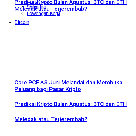
Prediksi Kripto Bulan Agustus: BTC dan ETH
Siaran Pers
Shiba Inu
Meledak atau Terjerembab?
Lowongan Kerja
Bitcoin
Core PCE AS Juni Melandai dan Membuka
Peluang bagi Pasar Kripto
Prediksi Kripto Bulan Agustus: BTC dan ETH
Meledak atau Terjerembab?