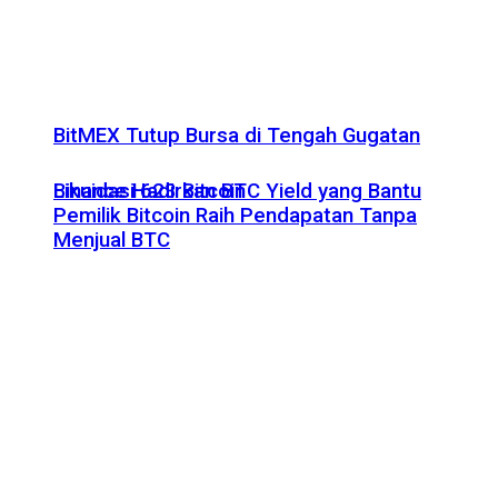
BitMEX Tutup Bursa di Tengah Gugatan
Likuidasi 623 Bitcoin
Binance Hadirkan BTC Yield yang Bantu
Pemilik Bitcoin Raih Pendapatan Tanpa
Menjual BTC