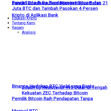
BancaStato Buka Perdagangan Bitcoin dan
Pendiri Zcash Usulkan Bitcoin Hapus Batas 21
Juta BTC dan Tambah Pasokan 4 Persen
Kripto di Aplikasi Bank
Edukasi Kripto
Tentang Kami
Ragam
Analisis
Binance Hadirkan BTC Yield yang Bantu
Zcash Uji Resistensi 495 Dolar di Tengah
Kekuatan ZEC Terhadap Bitcoin
Pemilik Bitcoin Raih Pendapatan Tanpa