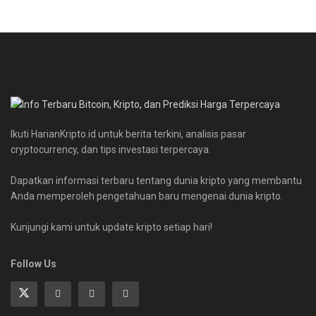
Ikuti HarianKripto.id untuk berita terkini, analisis pasar
cryptocurrency, dan tips investasi terpercaya.
Dapatkan informasi terbaru tentang dunia kripto yang membantu
Anda memperoleh pengetahuan baru mengenai dunia kripto.
Kunjungi kami untuk update kripto setiap hari!
Follow Us