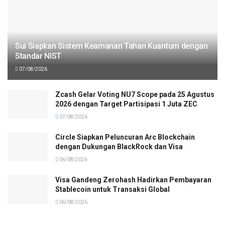
Sui Siapkan Sistem Keamanan Tahan Kuantum dengan
Standar NIST
07/08/2026
Zcash Gelar Voting NU7 Scope pada 25 Agustus
2026 dengan Target Partisipasi 1 Juta ZEC
07/08/2026
Circle Siapkan Peluncuran Arc Blockchain
dengan Dukungan BlackRock dan Visa
06/08/2026
Visa Gandeng Zerohash Hadirkan Pembayaran
Stablecoin untuk Transaksi Global
06/08/2026