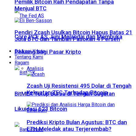
Pemilik Bitcoin Raih Pendapatan Tanpa
Menjual BTC
Pendiri Zcash Usulkan Bitcoin Hapus Batas 21
Core PCE AS Juni Melandai dan Membuka
Juta BTC dan Tambah Pasokan 4 Persen
Edukasi Kripto
Peluang bagi Pasar Kripto
Tentang Kami
Ragam
Analisis
Zcash Uji Resistensi 495 Dolar di Tengah
Kekuatan ZEC Terhadap Bitcoin
BitMEX Tutup Bursa di Tengah Gugatan
Likuidasi 623 Bitcoin
Prediksi Kripto Bulan Agustus: BTC dan
ETH Meledak atau Terjerembab?