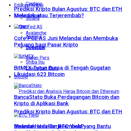
Cardano
Edukasi Kripto
Prediksi Kripto Bulan Agustus: BTC dan ETH
Meledak atau Terjerembab?
Tentang Kami
Solana
Ragam
Avalanche
Analisis
Core PCE AS Juni Melandai dan Membuka
Peluang bagi Pasar Kripto
Investasi
Dogecoin
Siaran Pers
Shiba Inu
BitMEX Tutup Bursa di Tengah Gugatan
Lowongan Kerja
Likuidasi 623 Bitcoin
Bitcoin
BancaStato Buka Perdagangan Bitcoin dan
Kripto di Aplikasi Bank
Prediksi Kripto Bulan Agustus: BTC dan ETH
Meledak atau Terjerembab?
Binance Hadirkan BTC Yield yang Bantu