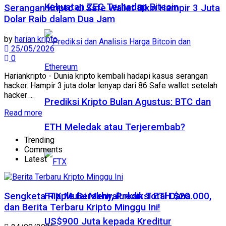
Kekuatan ZEC Terhadap Bitcoin
Serangan Kripto di Safe Wallet Bikin Hampir 3 Juta
Dolar Raib dalam Dua Jam
by
harian kripto
25/05/2026
0
Hariankripto - Dunia kripto kembali hadapi kasus serangan
hacker. Hampir 3 juta dolar lenyap dari 86 Safe wallet setelah
hacker ...
Prediksi Kripto Bulan Agustus: BTC dan
Read more
ETH Meledak atau Terjerembab?
Trending
Comments
Latest
FTX Mulai Menyalurkan Total Dana
Sengketa Ripple Berakhir, Prediksi ETH $20.000,
dan Berita Terbaru Kripto Minggu Ini!
US$900 Juta kepada Kreditur