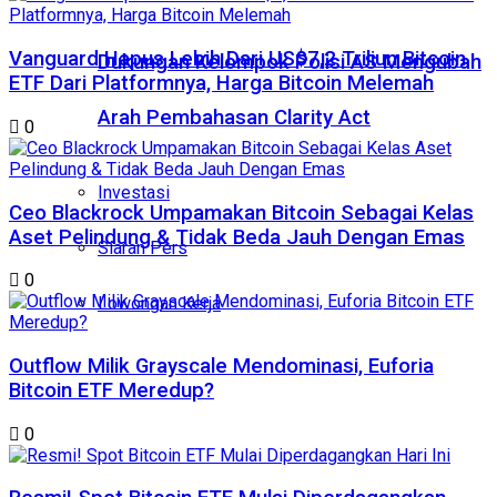
Vanguard Hapus Lebih Dari US$7,2 Triliun Bitcoin
Dukungan Kelompok Polisi AS Mengubah
ETF Dari Platformnya, Harga Bitcoin Melemah
Arah Pembahasan Clarity Act
0
Investasi
Ceo Blackrock Umpamakan Bitcoin Sebagai Kelas
Aset Pelindung & Tidak Beda Jauh Dengan Emas
Siaran Pers
0
Lowongan Kerja
Outflow Milik Grayscale Mendominasi, Euforia
Bitcoin ETF Meredup?
0