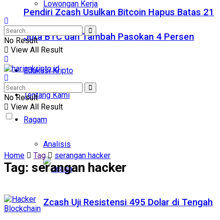
Lowongan Kerja
Pendiri Zcash Usulkan Bitcoin Hapus Batas 21
Juta BTC dan Tambah Pasokan 4 Persen
No Result
View All Result
Edukasi Kripto
Tentang Kami
No Result
View All Result
Ragam
Analisis
Home
Tag
serangan hacker
Tag:
serangan hacker
Zcash Uji Resistensi 495 Dolar di Tengah
Blockchain