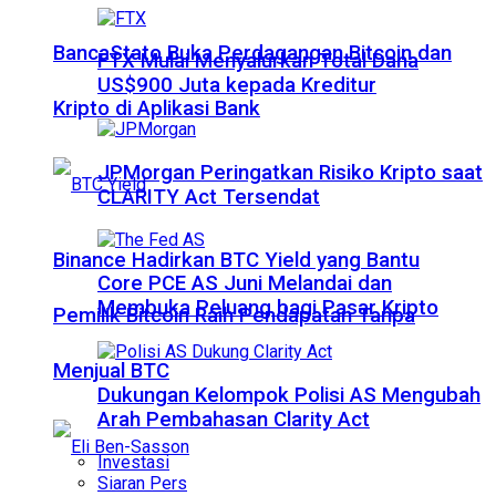
BancaStato Buka Perdagangan Bitcoin dan
FTX Mulai Menyalurkan Total Dana
US$900 Juta kepada Kreditur
Kripto di Aplikasi Bank
JPMorgan Peringatkan Risiko Kripto saat
CLARITY Act Tersendat
Binance Hadirkan BTC Yield yang Bantu
Core PCE AS Juni Melandai dan
Membuka Peluang bagi Pasar Kripto
Pemilik Bitcoin Raih Pendapatan Tanpa
Menjual BTC
Dukungan Kelompok Polisi AS Mengubah
Arah Pembahasan Clarity Act
Investasi
Siaran Pers