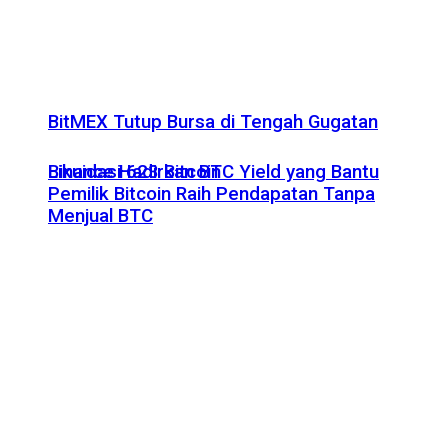
BitMEX Tutup Bursa di Tengah Gugatan
Likuidasi 623 Bitcoin
Binance Hadirkan BTC Yield yang Bantu
Pemilik Bitcoin Raih Pendapatan Tanpa
Menjual BTC