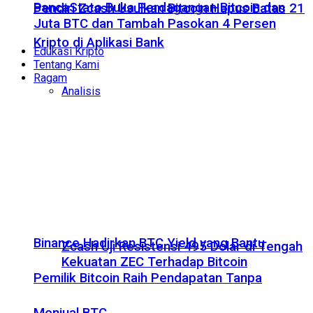
BancaStato Buka Perdagangan Bitcoin dan
Pendiri Zcash Usulkan Bitcoin Hapus Batas 21
Juta BTC dan Tambah Pasokan 4 Persen
Kripto di Aplikasi Bank
Edukasi Kripto
Tentang Kami
Ragam
Analisis
Binance Hadirkan BTC Yield yang Bantu
Zcash Uji Resistensi 495 Dolar di Tengah
Kekuatan ZEC Terhadap Bitcoin
Pemilik Bitcoin Raih Pendapatan Tanpa