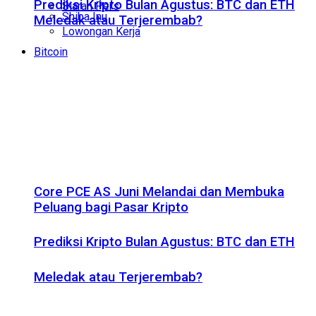
Prediksi Kripto Bulan Agustus: BTC dan ETH
Siaran Pers
Shiba Inu
Meledak atau Terjerembab?
Lowongan Kerja
Bitcoin
Core PCE AS Juni Melandai dan Membuka
Peluang bagi Pasar Kripto
Prediksi Kripto Bulan Agustus: BTC dan ETH
Meledak atau Terjerembab?