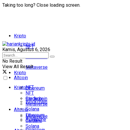
Taking too long? Close loading screen.
Kripto
NFT
Kamis, Agustus 6, 2026
Blockchain
No Result
View All Result
Metaverse
Kripto
Altcoin
NFT
Kripto
Ethereum
NFT
Cardano
Blockchain
Blockchain
Metaverse
Solana
Altcoin
Ethereum
Metaverse
Avalanche
Cardano
Solana
Dogecoin