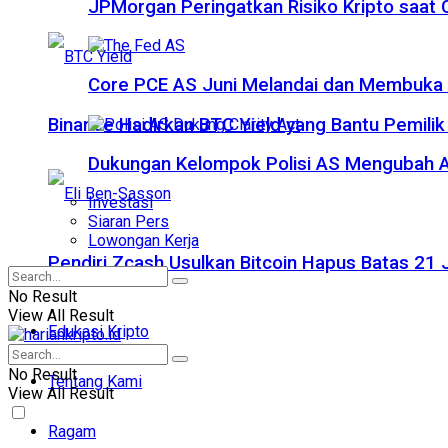
JPMorgan Peringatkan Risiko Kripto saat
Core PCE AS Juni Melandai dan Membuka P
Binance Hadirkan BTC Yield yang Bantu Pemilik
Dukungan Kelompok Polisi AS Mengubah A
Investasi
Siaran Pers
Lowongan Kerja
Pendiri Zcash Usulkan Bitcoin Hapus Batas 2
No Result
View All Result
Edukasi Kripto
No Result
Tentang Kami
View All Result
Ragam