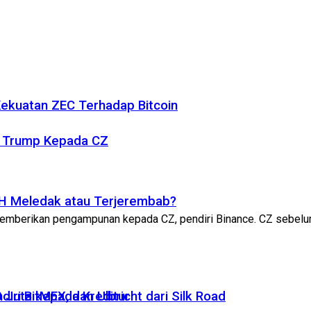
 Kekuatan ZEC Terhadap Bitcoin
n Trump Kepada CZ
ETH Meledak atau Terjerembab?
memberikan pengampunan kepada CZ, pendiri Binance. CZ sebelumn
 Juta kepada Kreditur
ri BitMEX, dan Ulbricht dari Silk Road