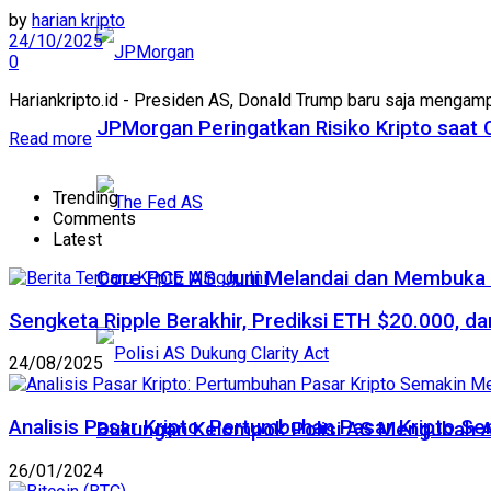
by
harian kripto
24/10/2025
0
Hariankripto.id - Presiden AS, Donald Trump baru saja mengampun
JPMorgan Peringatkan Risiko Kripto saat
Read more
Trending
Comments
Latest
Core PCE AS Juni Melandai dan Membuka P
Sengketa Ripple Berakhir, Prediksi ETH $20.000, dan
24/08/2025
Analisis Pasar Kripto: Pertumbuhan Pasar Kripto S
Dukungan Kelompok Polisi AS Mengubah A
26/01/2024