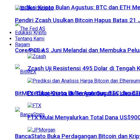
Prediksi Kripto Bulan Agustus: BTC dan ETH M
Pendiri Zcash Usulkan Bitcoin Hapus Batas 2
Edukasi Kripto
Tentang Kami
Ragam
Core PCE AS Juni Melandai dan Membuka Pelua
Analisis
Zcash Uji Resistensi 495 Dolar di Tengah
Prediksi Kripto Bulan Agustus: BTC dan 
BitMEX Tutup Bursa di Tengah Gugatan Likuidas
FTX Mulai Menyalurkan Total Dana US$900
BancaStato Buka Perdagangan Bitcoin dan Kript