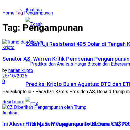
Analisis
Home
Tag
Pengampunan
Tag:
Pengampunan
Zcash Uji Resistensi 495 Dolar di Tengah
Kripto
Senator AS, Warren Kritik Pemberian Pengampuna
by
harian kripto
25/10/2025
0
Prediksi Kripto Bulan Agustus: BTC dan 
Hariankripto.id - Pada hari Kamis Presiden AS, Donald Trump 
Read more
Analisis
FTX Mulai Menyalurkan Total Dana US$900
Ini Alasan Trump Beri Pengampunan Kepada CZ, Pendi