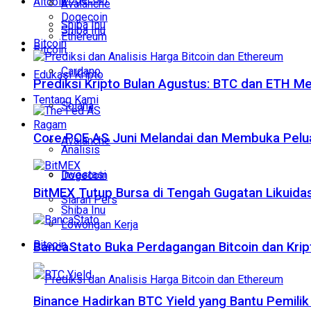
Altcoin
Avalanche
Dogecoin
Shiba Inu
Shiba Inu
Ethereum
Bitcoin
Bitcoin
Cardano
Edukasi Kripto
Prediksi Kripto Bulan Agustus: BTC dan ETH M
Tentang Kami
Solana
Ragam
Core PCE AS Juni Melandai dan Membuka Pelua
Avalanche
Analisis
Investasi
Dogecoin
BitMEX Tutup Bursa di Tengah Gugatan Likuidas
Siaran Pers
Shiba Inu
Lowongan Kerja
Bitcoin
BancaStato Buka Perdagangan Bitcoin dan Kript
Binance Hadirkan BTC Yield yang Bantu Pemilik