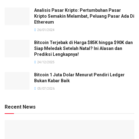
Analisis Pasar Kripto: Pertumbuhan Pasar
Kripto Semakin Melambat, Peluang Pasar Ada Di
Ethereum
26/01/2024
Bitcoin Terjebak di Harga $85K hingga $90K dan
Siap Meledak Setelah Natal? Ini Alasan dan
Prediksi Lengkapnya!
24/12/2025
Bitcoin 1 Juta Dolar Menurut Pendiri Ledger
Bukan Kabar Baik
05/07/2026
Recent News