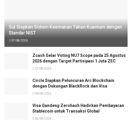
Sui Siapkan Sistem Keamanan Tahan Kuantum dengan
Standar NIST
07/08/2026
Zcash Gelar Voting NU7 Scope pada 25 Agustus
2026 dengan Target Partisipasi 1 Juta ZEC
07/08/2026
Circle Siapkan Peluncuran Arc Blockchain
dengan Dukungan BlackRock dan Visa
06/08/2026
Visa Gandeng Zerohash Hadirkan Pembayaran
Stablecoin untuk Transaksi Global
06/08/2026