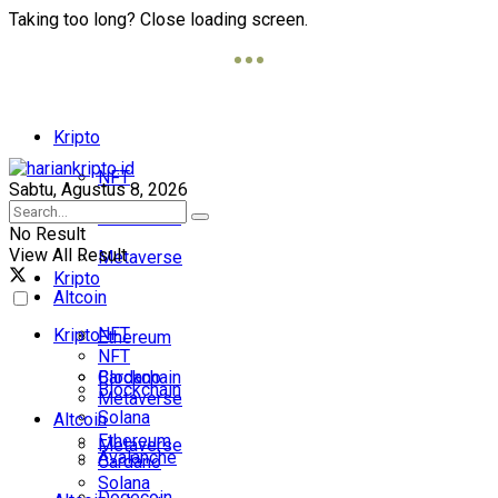
Taking too long? Close loading screen.
Kripto
NFT
Sabtu, Agustus 8, 2026
Blockchain
No Result
View All Result
Metaverse
Kripto
Altcoin
NFT
Kripto
Ethereum
NFT
Cardano
Blockchain
Blockchain
Metaverse
Solana
Altcoin
Ethereum
Metaverse
Avalanche
Cardano
Solana
Dogecoin