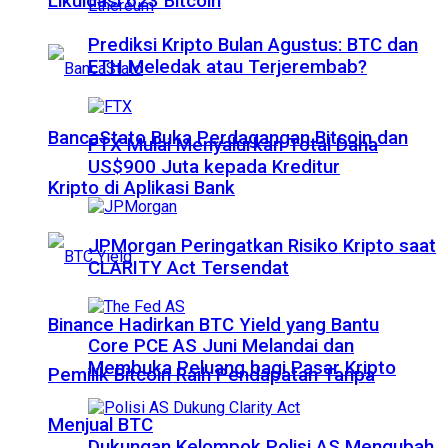
Likuidasi 623 Bitcoin
Prediksi Kripto Bulan Agustus: BTC dan
ETH Meledak atau Terjerembab?
BancaStato Buka Perdagangan Bitcoin dan
FTX Mulai Menyalurkan Total Dana
US$900 Juta kepada Kreditur
Kripto di Aplikasi Bank
JPMorgan Peringatkan Risiko Kripto saat
CLARITY Act Tersendat
Binance Hadirkan BTC Yield yang Bantu
Core PCE AS Juni Melandai dan
Membuka Peluang bagi Pasar Kripto
Pemilik Bitcoin Raih Pendapatan Tanpa
Menjual BTC
Dukungan Kelompok Polisi AS Mengubah