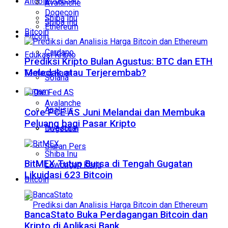
Altcoin
Avalanche
Dogecoin
Shiba Inu
Shiba Inu
Ethereum
Bitcoin
Bitcoin
Cardano
Edukasi Kripto
Prediksi Kripto Bulan Agustus: BTC dan ETH
Meledak atau Terjerembab?
Tentang Kami
Solana
Ragam
Avalanche
Analisis
Core PCE AS Juni Melandai dan Membuka
Peluang bagi Pasar Kripto
Investasi
Dogecoin
Siaran Pers
Shiba Inu
BitMEX Tutup Bursa di Tengah Gugatan
Lowongan Kerja
Likuidasi 623 Bitcoin
Bitcoin
BancaStato Buka Perdagangan Bitcoin dan
Kripto di Aplikasi Bank