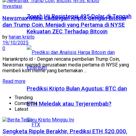
Investasi
Zcash Uji Resistensi 495 Dolar di Tengah
Newsmax Mulai Cadangan Kripto dengan Bitcoin
dan Trump Coin, Menjadi yang Pertama di NYSE
Kekuatan ZEC Terhadap Bitcoin
by
harian kripto
19/10/2025
0
Hariankripto.id - Dengan rencana pembelian Trump Coin,
Newsmax menjadi perusahaan media pertama di NYSE yang
membeli koin meme yang bertemakan ...
Read more
Prediksi Kripto Bulan Agustus: BTC dan
Trending
Comments
ETH Meledak atau Terjerembab?
Latest
Sengketa Ripple Berakhir, Prediksi ETH $20.000,