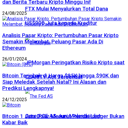
dan Berita Terbaru Kripto Minggu Ini!
FTX Mulai Menyalurkan Total Dana
24/08/2025
US$900 Juta kepada Kreditur
Analisis Pasar Kripto: Pertumbuhan Pasar Kripto
Semakin Melambat, Peluang Pasar Ada Di
Ethereum
26/01/2024
JPMorgan Peringatkan Risiko Kripto saat
Bitcoin Terjebak di Harga $85K hingga $90K dan
CLARITY Act Tersendat
Siap Meledak Setelah Natal? Ini Alasan dan
Prediksi Lengkapnya!
24/12/2025
Core PCE AS Juni Melandai dan
Bitcoin 1 Juta Dolar Menurut Pendiri Ledger Bukan
Kabar Baik