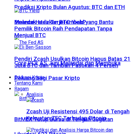
Prediksi Kripto Bulan Agustus: BTC dan ETH
Meledak atau Terjerembab?
Binance Hadirkan BTC Yield yang Bantu
Pemilik Bitcoin Raih Pendapatan Tanpa
Menjual BTC
Pendiri Zcash Usulkan Bitcoin Hapus Batas 21
Core PCE AS Juni Melandai dan Membuka
Juta BTC dan Tambah Pasokan 4 Persen
Edukasi Kripto
Peluang bagi Pasar Kripto
Tentang Kami
Ragam
Analisis
Zcash Uji Resistensi 495 Dolar di Tengah
Kekuatan ZEC Terhadap Bitcoin
BitMEX Tutup Bursa di Tengah Gugatan