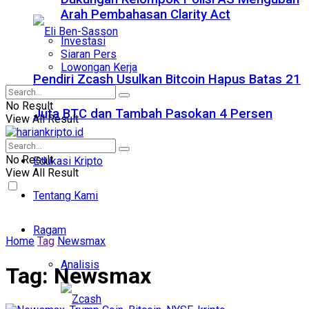
Arah Pembahasan Clarity Act
Investasi
Siaran Pers
Lowongan Kerja
Pendiri Zcash Usulkan Bitcoin Hapus Batas 21
No Result
Juta BTC dan Tambah Pasokan 4 Persen
View All Result
No Result
Edukasi Kripto
View All Result
Tentang Kami
Ragam
Home
Tag
Newsmax
Analisis
Tag:
Newsmax