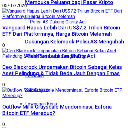
Membuka Peluang bagi Pasar Kripto
05/07/2026
Vanguard Hapus Lebih Dari US$7,2 Triliun Bitcoin
ETF Dari Platformnya, Harga Bitcoin Melemah
Dukungan Kelompok Polisi AS Mengubah
0
Arah Pembahasan Clarity Act
Ceo Blackrock Umpamakan Bitcoin Sebagai Kelas
Aset Pelindung & Tidak Beda Jauh Dengan Emas
Investasi
0
Siaran Pers
Lowongan Kerja
Outflow Milik Grayscale Mendominasi, Euforia
Bitcoin ETF Meredup?
0