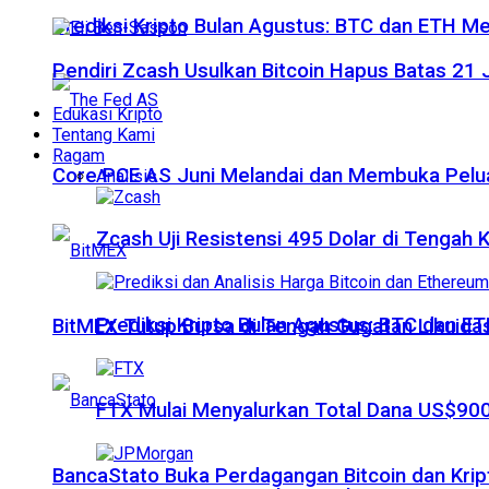
Prediksi Kripto Bulan Agustus: BTC dan ETH M
Pendiri Zcash Usulkan Bitcoin Hapus Batas 2
Edukasi Kripto
Tentang Kami
Ragam
Core PCE AS Juni Melandai dan Membuka Pelua
Analisis
Zcash Uji Resistensi 495 Dolar di Tengah
Prediksi Kripto Bulan Agustus: BTC dan 
BitMEX Tutup Bursa di Tengah Gugatan Likuidas
FTX Mulai Menyalurkan Total Dana US$900
BancaStato Buka Perdagangan Bitcoin dan Kript