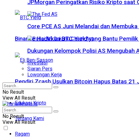
JPMorgan Peringatkan Risiko Kripto saat
Core PCE AS Juni Melandai dan Membuka P
Binance Hadirkan BTC Yield yang Bantu Pemilik
Dukungan Kelompok Polisi AS Mengubah A
Investasi
Siaran Pers
Lowongan Kerja
Pendiri Zcash Usulkan Bitcoin Hapus Batas 2
No Result
View All Result
Edukasi Kripto
No Result
Tentang Kami
View All Result
Ragam