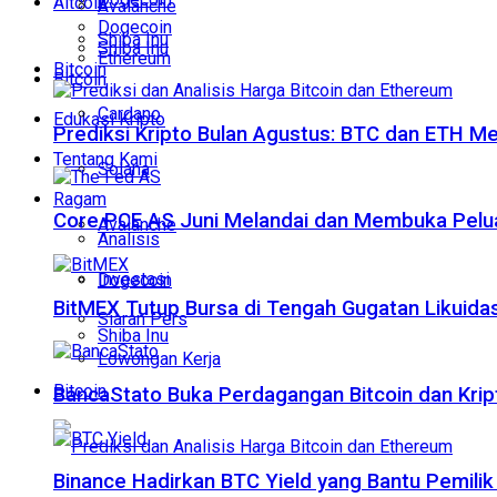
Altcoin
Avalanche
Dogecoin
Shiba Inu
Shiba Inu
Ethereum
Bitcoin
Bitcoin
Cardano
Edukasi Kripto
Prediksi Kripto Bulan Agustus: BTC dan ETH M
Tentang Kami
Solana
Ragam
Core PCE AS Juni Melandai dan Membuka Pelua
Avalanche
Analisis
Investasi
Dogecoin
BitMEX Tutup Bursa di Tengah Gugatan Likuidas
Siaran Pers
Shiba Inu
Lowongan Kerja
Bitcoin
BancaStato Buka Perdagangan Bitcoin dan Kript
Binance Hadirkan BTC Yield yang Bantu Pemilik