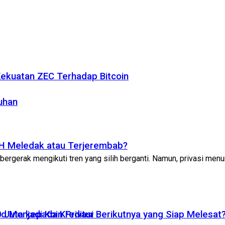
 Kekuatan ZEC Terhadap Bitcoin
uhan
ETH Meledak atau Terjerembab?
 bergerak mengikuti tren yang silih berganti. Namun, privasi menun
 Juta kepada Kreditur
 Menjadi Koin Privasi Berikutnya yang Siap Melesat