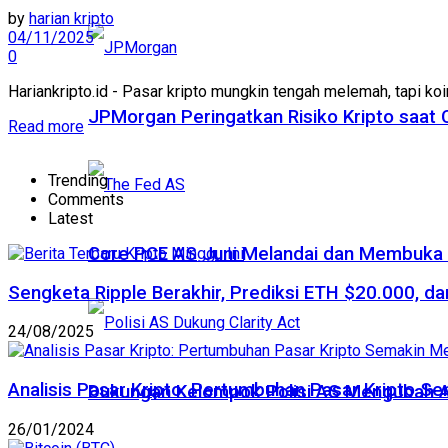
by
harian kripto
04/11/2025
0
Hariankripto.id - Pasar kripto mungkin tengah melemah, tapi koi
JPMorgan Peringatkan Risiko Kripto saat
Read more
Trending
Comments
Latest
Core PCE AS Juni Melandai dan Membuka P
Sengketa Ripple Berakhir, Prediksi ETH $20.000, dan
24/08/2025
Analisis Pasar Kripto: Pertumbuhan Pasar Kripto S
Dukungan Kelompok Polisi AS Mengubah A
26/01/2024