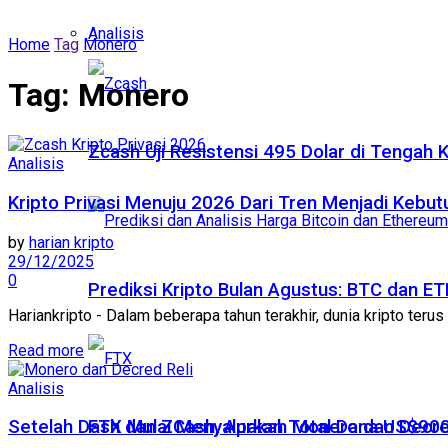
Analisis
Home
Tag
Monero
Tag:
Monero
Zcash Uji Resistensi 495 Dolar di Tengah
Analisis
Kripto Privasi Menuju 2026 Dari Tren Menjadi Kebut
by
harian kripto
29/12/2025
0
Prediksi Kripto Bulan Agustus: BTC dan 
Hariankripto - Dalam beberapa tahun terakhir, dunia kripto terus
Read more
Analisis
FTX Mulai Menyalurkan Total Dana US$900
Setelah Dash dan ZCash, Apakah Monero dan Decred