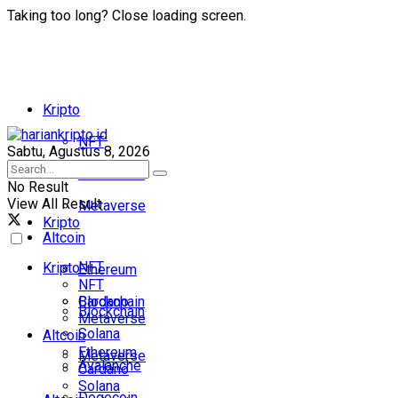
Taking too long? Close loading screen.
Kripto
NFT
Sabtu, Agustus 8, 2026
Blockchain
No Result
View All Result
Metaverse
Kripto
Altcoin
NFT
Kripto
Ethereum
NFT
Cardano
Blockchain
Blockchain
Metaverse
Solana
Altcoin
Ethereum
Metaverse
Avalanche
Cardano
Solana
Dogecoin