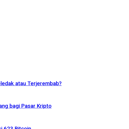
eledak atau Terjerembab?
ng bagi Pasar Kripto
i 623 Bitcoin