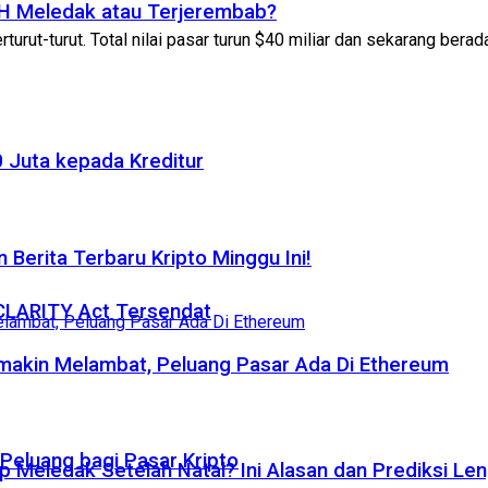
ETH Meledak atau Terjerembab?
urut-turut. Total nilai pasar turun $40 miliar dan sekarang berada 
 Juta kepada Kreditur
 Berita Terbaru Kripto Minggu Ini!
 CLARITY Act Tersendat
emakin Melambat, Peluang Pasar Ada Di Ethereum
eluang bagi Pasar Kripto
p Meledak Setelah Natal? Ini Alasan dan Prediksi Le