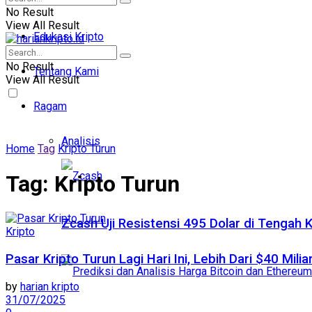
No Result
View All Result
Edukasi Kripto
No Result
Tentang Kami
View All Result
Ragam
Analisis
Home
Tag
Kripto Turun
Tag:
Kripto Turun
Zcash Uji Resistensi 495 Dolar di Tengah
Kripto
Pasar Kripto Turun Lagi Hari Ini, Lebih Dari $40 Milia
by
harian kripto
31/07/2025