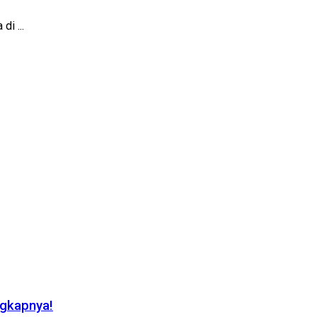
di ...
ngkapnya!