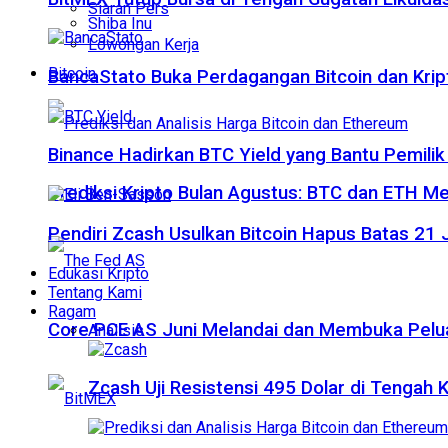
Siaran Pers
Shiba Inu
Lowongan Kerja
Bitcoin
BancaStato Buka Perdagangan Bitcoin dan Kript
Binance Hadirkan BTC Yield yang Bantu Pemilik
Prediksi Kripto Bulan Agustus: BTC dan ETH M
Pendiri Zcash Usulkan Bitcoin Hapus Batas 2
Edukasi Kripto
Tentang Kami
Ragam
Core PCE AS Juni Melandai dan Membuka Pelua
Analisis
Zcash Uji Resistensi 495 Dolar di Tengah