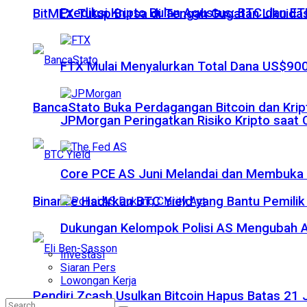
Prediksi Kripto Bulan Agustus: BTC dan 
BitMEX Tutup Bursa di Tengah Gugatan Likuidas
FTX Mulai Menyalurkan Total Dana US$900
BancaStato Buka Perdagangan Bitcoin dan Kript
JPMorgan Peringatkan Risiko Kripto saat
Core PCE AS Juni Melandai dan Membuka P
Binance Hadirkan BTC Yield yang Bantu Pemilik
Dukungan Kelompok Polisi AS Mengubah A
Investasi
Siaran Pers
Lowongan Kerja
Pendiri Zcash Usulkan Bitcoin Hapus Batas 2