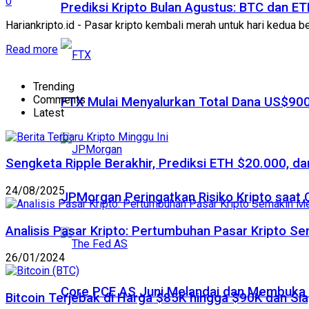
0
Prediksi Kripto Bulan Agustus: BTC dan 
Hariankripto.id - Pasar kripto kembali merah untuk hari kedua bert
Read more
Trending
Comments
FTX Mulai Menyalurkan Total Dana US$900
Latest
Sengketa Ripple Berakhir, Prediksi ETH $20.000, dan
24/08/2025
JPMorgan Peringatkan Risiko Kripto saat
Analisis Pasar Kripto: Pertumbuhan Pasar Kripto S
26/01/2024
Core PCE AS Juni Melandai dan Membuka P
Bitcoin Terjebak di Harga $85K hingga $90K dan Sia