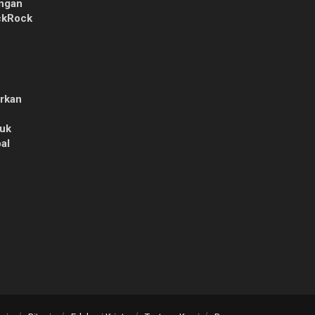
ngan
ckRock
rkan
tuk
al