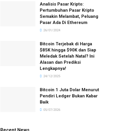
Analisis Pasar Kripto:
Pertumbuhan Pasar Kripto
Semakin Melambat, Peluang
Pasar Ada Di Ethereum
26/01/2024
Bitcoin Terjebak di Harga
$85K hingga $90K dan Siap
Meledak Setelah Natal? Ini
Alasan dan Prediksi
Lengkapnya!
24/12/2025
Bitcoin 1 Juta Dolar Menurut
Pendiri Ledger Bukan Kabar
Baik
05/07/2026
Recent News