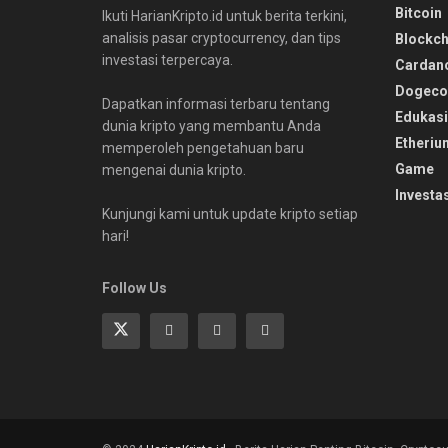
Bitcoin
Ikuti HarianKripto.id untuk berita terkini,
analisis pasar cryptocurrency, dan tips
Blockch
investasi terpercaya.
Cardan
Dogeco
Dapatkan informasi terbaru tentang
Edukasi
dunia kripto yang membantu Anda
Etheriu
memperoleh pengetahuan baru
Game
mengenai dunia kripto.
Investas
Kunjungi kami untuk update kripto setiap
hari!
Follow Us