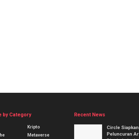
 by Category
Recent News
Kripto
Circle Siapkan
Peluncuran Ar
he
Metaverse