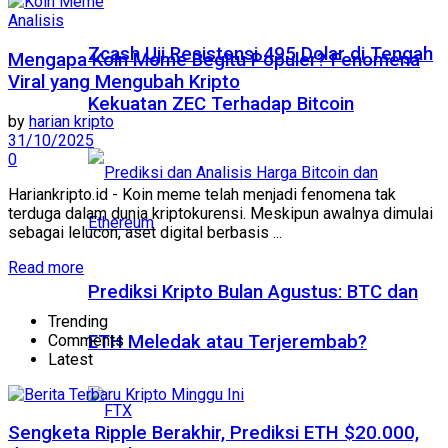
Analisis
Zcash Uji Resistensi 495 Dolar di Tengah
Mengapa Koin Meme Begitu Populer? Fenomena
Viral yang Mengubah Kripto
Kekuatan ZEC Terhadap Bitcoin
by
harian kripto
31/10/2025
0
Hariankripto.id - Koin meme telah menjadi fenomena tak
terduga dalam dunia kriptokurensi. Meskipun awalnya dimulai
sebagai lelucon, aset digital berbasis ...
Read more
Prediksi Kripto Bulan Agustus: BTC dan
Trending
Comments
ETH Meledak atau Terjerembab?
Latest
Sengketa Ripple Berakhir, Prediksi ETH $20.000,