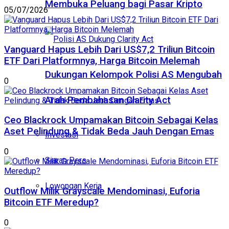
Membuka Peluang bagi Pasar Kripto
05/07/2026
Vanguard Hapus Lebih Dari US$7,2 Triliun Bitcoin
ETF Dari Platformnya, Harga Bitcoin Melemah
Dukungan Kelompok Polisi AS Mengubah
0
Arah Pembahasan Clarity Act
Ceo Blackrock Umpamakan Bitcoin Sebagai Kelas
Aset Pelindung & Tidak Beda Jauh Dengan Emas
Investasi
0
Siaran Pers
Lowongan Kerja
Outflow Milik Grayscale Mendominasi, Euforia
Bitcoin ETF Meredup?
0