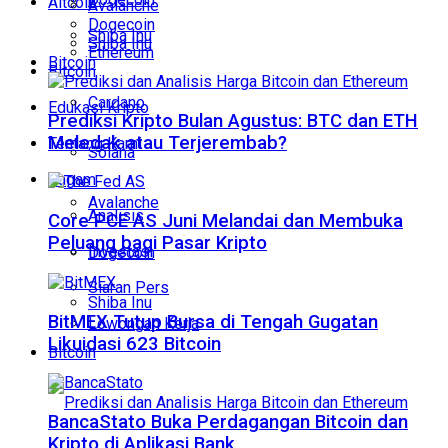
Altcoin
Avalanche
Dogecoin
Shiba Inu
Shiba Inu
Ethereum
Bitcoin
Bitcoin
Cardano
Edukasi Kripto
Prediksi Kripto Bulan Agustus: BTC dan ETH
Meledak atau Terjerembab?
Tentang Kami
Solana
Ragam
Avalanche
Analisis
Core PCE AS Juni Melandai dan Membuka
Peluang bagi Pasar Kripto
Investasi
Dogecoin
Siaran Pers
Shiba Inu
BitMEX Tutup Bursa di Tengah Gugatan
Lowongan Kerja
Likuidasi 623 Bitcoin
Bitcoin
BancaStato Buka Perdagangan Bitcoin dan
Kripto di Aplikasi Bank