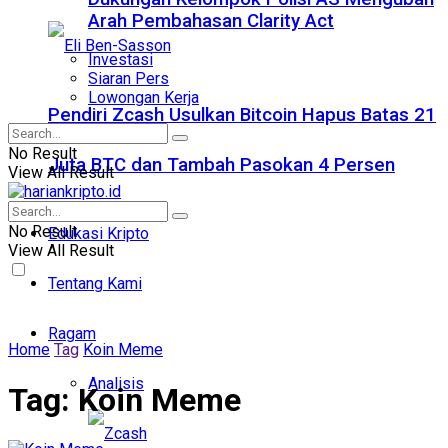
Arah Pembahasan Clarity Act
Investasi
Siaran Pers
Lowongan Kerja
Pendiri Zcash Usulkan Bitcoin Hapus Batas 21
No Result
Juta BTC dan Tambah Pasokan 4 Persen
View All Result
No Result
Edukasi Kripto
View All Result
Tentang Kami
Ragam
Home
Tag
Koin Meme
Analisis
Tag:
Koin Meme