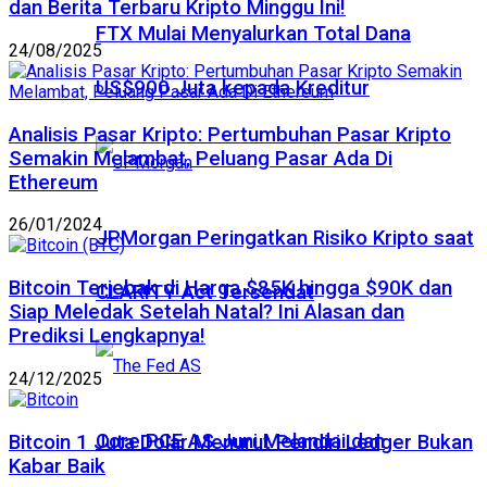
dan Berita Terbaru Kripto Minggu Ini!
FTX Mulai Menyalurkan Total Dana
24/08/2025
US$900 Juta kepada Kreditur
Analisis Pasar Kripto: Pertumbuhan Pasar Kripto
Semakin Melambat, Peluang Pasar Ada Di
Ethereum
26/01/2024
JPMorgan Peringatkan Risiko Kripto saat
Bitcoin Terjebak di Harga $85K hingga $90K dan
CLARITY Act Tersendat
Siap Meledak Setelah Natal? Ini Alasan dan
Prediksi Lengkapnya!
24/12/2025
Core PCE AS Juni Melandai dan
Bitcoin 1 Juta Dolar Menurut Pendiri Ledger Bukan
Kabar Baik