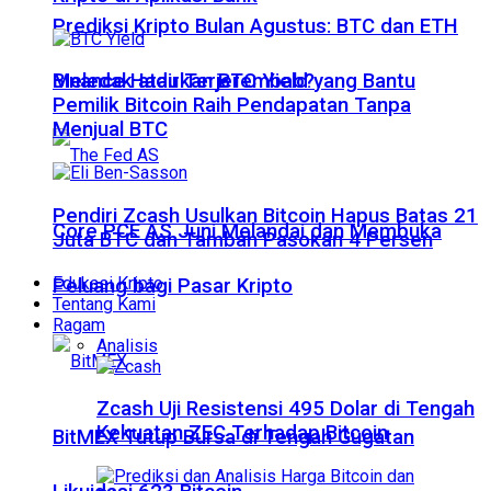
Prediksi Kripto Bulan Agustus: BTC dan ETH
Meledak atau Terjerembab?
Binance Hadirkan BTC Yield yang Bantu
Pemilik Bitcoin Raih Pendapatan Tanpa
Menjual BTC
Pendiri Zcash Usulkan Bitcoin Hapus Batas 21
Core PCE AS Juni Melandai dan Membuka
Juta BTC dan Tambah Pasokan 4 Persen
Edukasi Kripto
Peluang bagi Pasar Kripto
Tentang Kami
Ragam
Analisis
Zcash Uji Resistensi 495 Dolar di Tengah
Kekuatan ZEC Terhadap Bitcoin
BitMEX Tutup Bursa di Tengah Gugatan