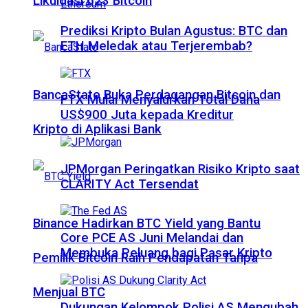
Likuidasi 623 Bitcoin
Prediksi Kripto Bulan Agustus: BTC dan
ETH Meledak atau Terjerembab?
BancaStato Buka Perdagangan Bitcoin dan
FTX Mulai Menyalurkan Total Dana
US$900 Juta kepada Kreditur
Kripto di Aplikasi Bank
JPMorgan Peringatkan Risiko Kripto saat
CLARITY Act Tersendat
Binance Hadirkan BTC Yield yang Bantu
Core PCE AS Juni Melandai dan
Membuka Peluang bagi Pasar Kripto
Pemilik Bitcoin Raih Pendapatan Tanpa
Menjual BTC
Dukungan Kelompok Polisi AS Mengubah