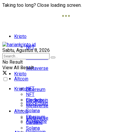
Taking too long? Close loading screen.
Kripto
NFT
Sabtu, Agustus 8, 2026
Blockchain
No Result
View All Result
Metaverse
Kripto
Altcoin
NFT
Kripto
Ethereum
NFT
Cardano
Blockchain
Blockchain
Metaverse
Solana
Altcoin
Ethereum
Metaverse
Avalanche
Cardano
Solana
Dogecoin