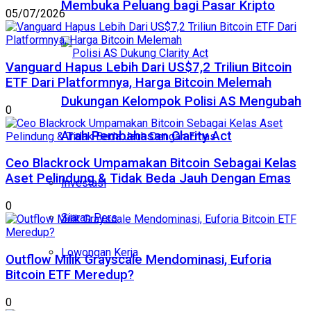
Membuka Peluang bagi Pasar Kripto
05/07/2026
Vanguard Hapus Lebih Dari US$7,2 Triliun Bitcoin
ETF Dari Platformnya, Harga Bitcoin Melemah
Dukungan Kelompok Polisi AS Mengubah
0
Arah Pembahasan Clarity Act
Ceo Blackrock Umpamakan Bitcoin Sebagai Kelas
Aset Pelindung & Tidak Beda Jauh Dengan Emas
Investasi
0
Siaran Pers
Lowongan Kerja
Outflow Milik Grayscale Mendominasi, Euforia
Bitcoin ETF Meredup?
0