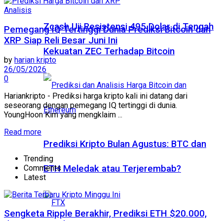
Analisis
Zcash Uji Resistensi 495 Dolar di Tengah
Pemegang IQ Tertinggi Dunia Prediksi Bitcoin dan
XRP Siap Reli Besar Juni Ini
Kekuatan ZEC Terhadap Bitcoin
by
harian kripto
26/05/2026
0
Hariankripto - Prediksi harga kripto kali ini datang dari
seseorang dengan pemegang IQ tertinggi di dunia.
YoungHoon Kim yang mengklaim ...
Read more
Prediksi Kripto Bulan Agustus: BTC dan
Trending
Comments
ETH Meledak atau Terjerembab?
Latest
Sengketa Ripple Berakhir, Prediksi ETH $20.000,