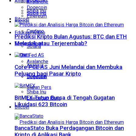
Altcoin
Avalanche
Dogecoin
Shiba Inu
Shiba Inu
Ethereum
Bitcoin
Bitcoin
Cardano
Edukasi Kripto
Prediksi Kripto Bulan Agustus: BTC dan ETH
Meledak atau Terjerembab?
Tentang Kami
Solana
Ragam
Avalanche
Analisis
Core PCE AS Juni Melandai dan Membuka
Peluang bagi Pasar Kripto
Investasi
Dogecoin
Siaran Pers
Shiba Inu
BitMEX Tutup Bursa di Tengah Gugatan
Lowongan Kerja
Likuidasi 623 Bitcoin
Bitcoin
BancaStato Buka Perdagangan Bitcoin dan
Kripto di Aplikasi Bank