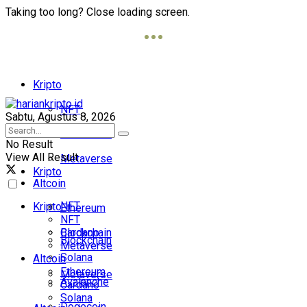
Taking too long? Close loading screen.
Kripto
NFT
Sabtu, Agustus 8, 2026
Blockchain
No Result
View All Result
Metaverse
Kripto
Altcoin
NFT
Kripto
Ethereum
NFT
Cardano
Blockchain
Blockchain
Metaverse
Solana
Altcoin
Ethereum
Metaverse
Avalanche
Cardano
Solana
Dogecoin