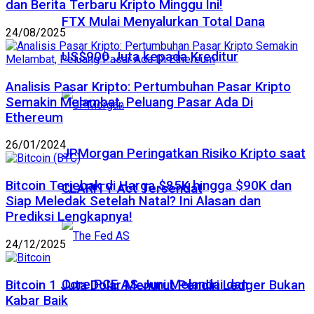
dan Berita Terbaru Kripto Minggu Ini!
FTX Mulai Menyalurkan Total Dana
24/08/2025
US$900 Juta kepada Kreditur
Analisis Pasar Kripto: Pertumbuhan Pasar Kripto
Semakin Melambat, Peluang Pasar Ada Di
Ethereum
26/01/2024
JPMorgan Peringatkan Risiko Kripto saat
Bitcoin Terjebak di Harga $85K hingga $90K dan
CLARITY Act Tersendat
Siap Meledak Setelah Natal? Ini Alasan dan
Prediksi Lengkapnya!
24/12/2025
Core PCE AS Juni Melandai dan
Bitcoin 1 Juta Dolar Menurut Pendiri Ledger Bukan
Kabar Baik