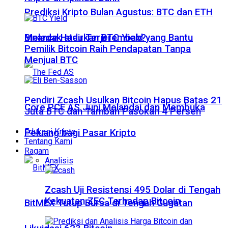
Prediksi Kripto Bulan Agustus: BTC dan ETH
Meledak atau Terjerembab?
Binance Hadirkan BTC Yield yang Bantu
Pemilik Bitcoin Raih Pendapatan Tanpa
Menjual BTC
Pendiri Zcash Usulkan Bitcoin Hapus Batas 21
Core PCE AS Juni Melandai dan Membuka
Juta BTC dan Tambah Pasokan 4 Persen
Edukasi Kripto
Peluang bagi Pasar Kripto
Tentang Kami
Ragam
Analisis
Zcash Uji Resistensi 495 Dolar di Tengah
Kekuatan ZEC Terhadap Bitcoin
BitMEX Tutup Bursa di Tengah Gugatan