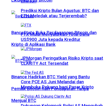
Likuidasi 623 Bitcoin
Prediksi Kripto Bulan Agustus: BTC dan
ETH Meledak atau Terjerembab?
BancaStato Buka Perdagangan Bitcoin dan
FTX Mulai Menyalurkan Total Dana
US$900 Juta kepada Kreditur
Kripto di Aplikasi Bank
JPMorgan Peringatkan Risiko Kripto saat
CLARITY Act Tersendat
Binance Hadirkan BTC Yield yang Bantu
Core PCE AS Juni Melandai dan
Membuka Peluang bagi Pasar Kripto
Pemilik Bitcoin Raih Pendapatan Tanpa
Menjual BTC
Dukungan Kelompok Polisi AS Mengubah