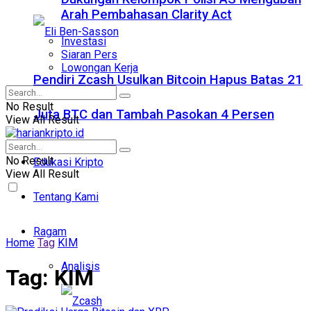
Arah Pembahasan Clarity Act
Investasi
Siaran Pers
Lowongan Kerja
Pendiri Zcash Usulkan Bitcoin Hapus Batas 21
No Result
Juta BTC dan Tambah Pasokan 4 Persen
View All Result
No Result
Edukasi Kripto
View All Result
Tentang Kami
Ragam
Home
Tag
KIM
Analisis
Tag:
KIM