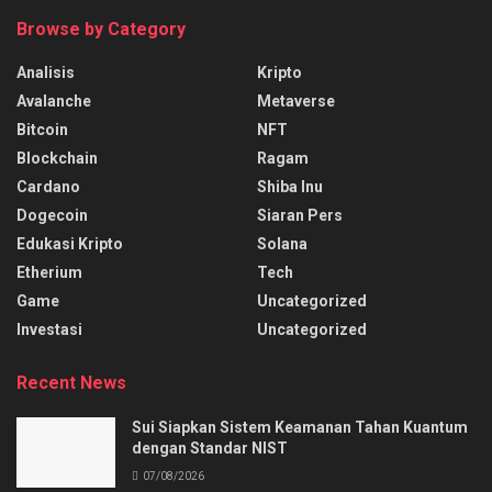
Browse by Category
Analisis
Kripto
Avalanche
Metaverse
Bitcoin
NFT
Blockchain
Ragam
Cardano
Shiba Inu
Dogecoin
Siaran Pers
Edukasi Kripto
Solana
Etherium
Tech
Game
Uncategorized
Investasi
Uncategorized
Recent News
Sui Siapkan Sistem Keamanan Tahan Kuantum
dengan Standar NIST
07/08/2026