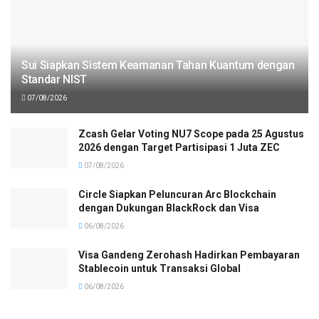
Sui Siapkan Sistem Keamanan Tahan Kuantum dengan
Standar NIST
07/08/2026
Zcash Gelar Voting NU7 Scope pada 25 Agustus
2026 dengan Target Partisipasi 1 Juta ZEC
07/08/2026
Circle Siapkan Peluncuran Arc Blockchain
dengan Dukungan BlackRock dan Visa
06/08/2026
Visa Gandeng Zerohash Hadirkan Pembayaran
Stablecoin untuk Transaksi Global
06/08/2026