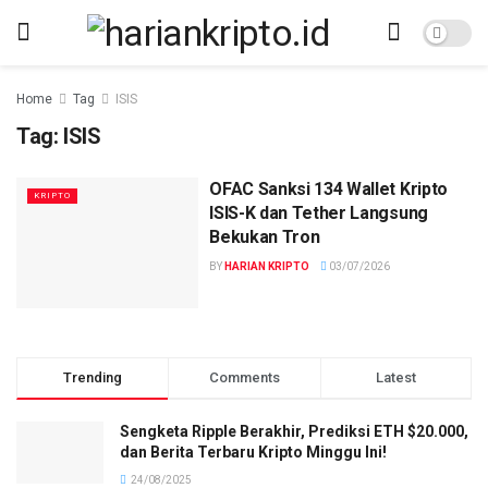
Home
Tag
ISIS
Tag:
ISIS
OFAC Sanksi 134 Wallet Kripto
KRIPTO
ISIS-K dan Tether Langsung
Bekukan Tron
BY
HARIAN KRIPTO
03/07/2026
Trending
Comments
Latest
Sengketa Ripple Berakhir, Prediksi ETH $20.000,
dan Berita Terbaru Kripto Minggu Ini!
24/08/2025