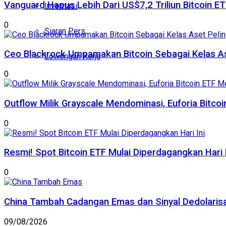
Vanguard Hapus Lebih Dari US$7,2 Triliun Bitcoin E
Investasi
0
Siaran Pers
Ceo Blackrock Umpamakan Bitcoin Sebagai Kelas A
Lowongan Kerja
0
Outflow Milik Grayscale Mendominasi, Euforia Bitc
0
Resmi! Spot Bitcoin ETF Mulai Diperdagangkan Hari I
0
China Tambah Cadangan Emas dan Sinyal Dedolarisas
09/08/2026