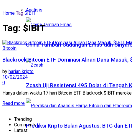
Analisis
Home
Tag
$IBIT
Tag:
$IBIT
China Tambah Cadangan Emas dan Sinyal De
Bitcoin
Blackrock Bitcoin ETF Dominasi Aliran Dana Masuk,
by
harian kripto
10/02/2024
0
Zcash Uji Resistensi 495 Dolar di Tengah
Hanya dalam waktu 17 hari Bitcoin ETF Blackrock $IBIT meroket
Read more
Trending
Comments
Prediksi Kripto Bulan Agustus: BTC dan 
Latest