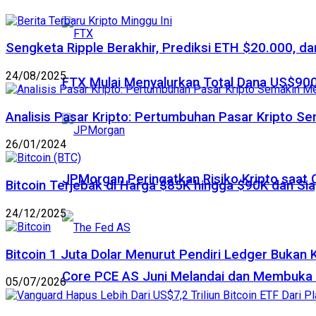
Sengketa Ripple Berakhir, Prediksi ETH $20.000, dan
24/08/2025
FTX Mulai Menyalurkan Total Dana US$900
Analisis Pasar Kripto: Pertumbuhan Pasar Kripto S
26/01/2024
JPMorgan Peringatkan Risiko Kripto saat
Bitcoin Terjebak di Harga $85K hingga $90K dan Sia
24/12/2025
Bitcoin 1 Juta Dolar Menurut Pendiri Ledger Bukan 
Core PCE AS Juni Melandai dan Membuka P
05/07/2026