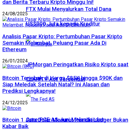
dan Berita Terbaru Kripto Minggu Ini!
FTX Mulai Menyalurkan Total Dana
24/08/2025
US$900 Juta kepada Kreditur
Analisis Pasar Kripto: Pertumbuhan Pasar Kripto
Semakin Melambat, Peluang Pasar Ada Di
Ethereum
26/01/2024
JPMorgan Peringatkan Risiko Kripto saat
Bitcoin Terjebak di Harga $85K hingga $90K dan
CLARITY Act Tersendat
Siap Meledak Setelah Natal? Ini Alasan dan
Prediksi Lengkapnya!
24/12/2025
Core PCE AS Juni Melandai dan
Bitcoin 1 Juta Dolar Menurut Pendiri Ledger Bukan
Kabar Baik