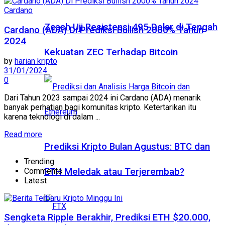
Cardano
Zcash Uji Resistensi 495 Dolar di Tengah
Cardano (ADA) Di Prediksi Bullish 2000% Tahun
2024
Kekuatan ZEC Terhadap Bitcoin
by
harian kripto
31/01/2024
0
Dari Tahun 2023 sampai 2024 ini Cardano (ADA) menarik
banyak perhatian bagi komunitas kripto. Ketertarikan itu
karena teknologi di dalam ...
Read more
Prediksi Kripto Bulan Agustus: BTC dan
Trending
Comments
ETH Meledak atau Terjerembab?
Latest
Sengketa Ripple Berakhir, Prediksi ETH $20.000,