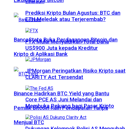
Likuidasi 623 Bitcoin
Prediksi Kripto Bulan Agustus: BTC dan
ETH Meledak atau Terjerembab?
BancaStato Buka Perdagangan Bitcoin dan
FTX Mulai Menyalurkan Total Dana
US$900 Juta kepada Kreditur
Kripto di Aplikasi Bank
JPMorgan Peringatkan Risiko Kripto saat
CLARITY Act Tersendat
Binance Hadirkan BTC Yield yang Bantu
Core PCE AS Juni Melandai dan
Membuka Peluang bagi Pasar Kripto
Pemilik Bitcoin Raih Pendapatan Tanpa
Menjual BTC
Dukungan Kelompok Polisi AS Mengubah