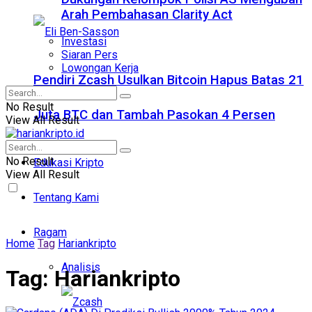
Arah Pembahasan Clarity Act
Investasi
Siaran Pers
Lowongan Kerja
Pendiri Zcash Usulkan Bitcoin Hapus Batas 21
No Result
Juta BTC dan Tambah Pasokan 4 Persen
View All Result
No Result
Edukasi Kripto
View All Result
Tentang Kami
Ragam
Home
Tag
Hariankripto
Analisis
Tag:
Hariankripto