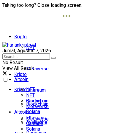
Taking too long? Close loading screen.
Kripto
NFT
Jumat, Agustus 7, 2026
Blockchain
No Result
View All Result
Metaverse
Kripto
Altcoin
NFT
Kripto
Ethereum
NFT
Cardano
Blockchain
Blockchain
Metaverse
Solana
Altcoin
Ethereum
Metaverse
Avalanche
Cardano
Solana
Dogecoin