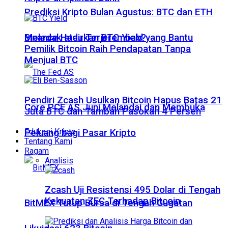
Prediksi Kripto Bulan Agustus: BTC dan ETH
Meledak atau Terjerembab?
Binance Hadirkan BTC Yield yang Bantu
Pemilik Bitcoin Raih Pendapatan Tanpa
Menjual BTC
Pendiri Zcash Usulkan Bitcoin Hapus Batas 21
Core PCE AS Juni Melandai dan Membuka
Juta BTC dan Tambah Pasokan 4 Persen
Edukasi Kripto
Peluang bagi Pasar Kripto
Tentang Kami
Ragam
Analisis
Zcash Uji Resistensi 495 Dolar di Tengah
Kekuatan ZEC Terhadap Bitcoin
BitMEX Tutup Bursa di Tengah Gugatan