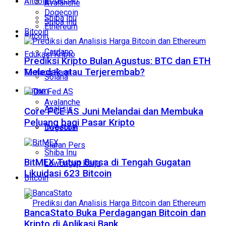
Altcoin
Avalanche
Dogecoin
Shiba Inu
Shiba Inu
Ethereum
Bitcoin
Bitcoin
Cardano
Edukasi Kripto
Prediksi Kripto Bulan Agustus: BTC dan ETH
Meledak atau Terjerembab?
Tentang Kami
Solana
Ragam
Avalanche
Analisis
Core PCE AS Juni Melandai dan Membuka
Peluang bagi Pasar Kripto
Investasi
Dogecoin
Siaran Pers
Shiba Inu
BitMEX Tutup Bursa di Tengah Gugatan
Lowongan Kerja
Likuidasi 623 Bitcoin
Bitcoin
BancaStato Buka Perdagangan Bitcoin dan
Kripto di Aplikasi Bank