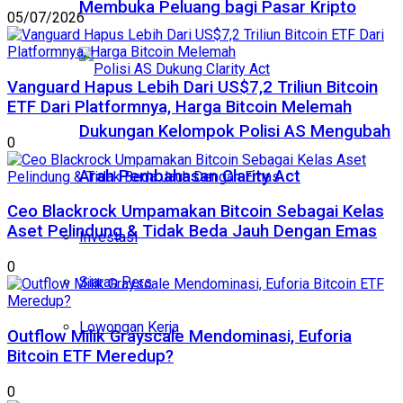
Membuka Peluang bagi Pasar Kripto
05/07/2026
Vanguard Hapus Lebih Dari US$7,2 Triliun Bitcoin
ETF Dari Platformnya, Harga Bitcoin Melemah
Dukungan Kelompok Polisi AS Mengubah
0
Arah Pembahasan Clarity Act
Ceo Blackrock Umpamakan Bitcoin Sebagai Kelas
Aset Pelindung & Tidak Beda Jauh Dengan Emas
Investasi
0
Siaran Pers
Lowongan Kerja
Outflow Milik Grayscale Mendominasi, Euforia
Bitcoin ETF Meredup?
0