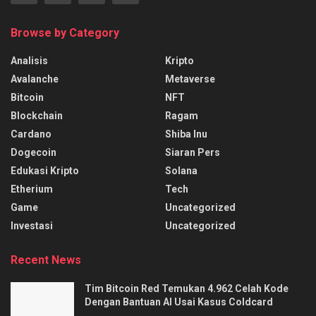
Browse by Category
Analisis
Kripto
Avalanche
Metaverse
Bitcoin
NFT
Blockchain
Ragam
Cardano
Shiba Inu
Dogecoin
Siaran Pers
Edukasi Kripto
Solana
Etherium
Tech
Game
Uncategorized
Investasi
Uncategorized
Recent News
Tim Bitcoin Red Temukan 4.962 Celah Kode
Dengan Bantuan AI Usai Kasus Coldcard