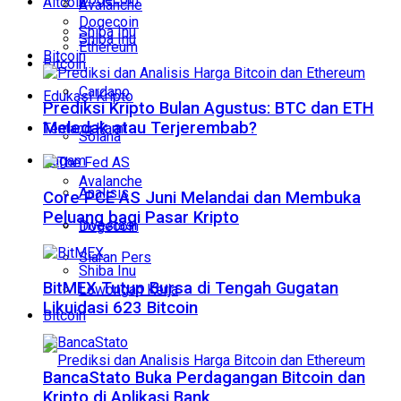
Altcoin
Avalanche
Dogecoin
Shiba Inu
Shiba Inu
Ethereum
Bitcoin
Bitcoin
Cardano
Edukasi Kripto
Prediksi Kripto Bulan Agustus: BTC dan ETH
Meledak atau Terjerembab?
Tentang Kami
Solana
Ragam
Avalanche
Analisis
Core PCE AS Juni Melandai dan Membuka
Peluang bagi Pasar Kripto
Investasi
Dogecoin
Siaran Pers
Shiba Inu
BitMEX Tutup Bursa di Tengah Gugatan
Lowongan Kerja
Likuidasi 623 Bitcoin
Bitcoin
BancaStato Buka Perdagangan Bitcoin dan
Kripto di Aplikasi Bank