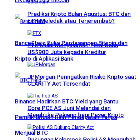
Likuidasi 623 Bitcoin
Prediksi Kripto Bulan Agustus: BTC dan
ETH Meledak atau Terjerembab?
BancaStato Buka Perdagangan Bitcoin dan
FTX Mulai Menyalurkan Total Dana
US$900 Juta kepada Kreditur
Kripto di Aplikasi Bank
JPMorgan Peringatkan Risiko Kripto saat
CLARITY Act Tersendat
Binance Hadirkan BTC Yield yang Bantu
Core PCE AS Juni Melandai dan
Membuka Peluang bagi Pasar Kripto
Pemilik Bitcoin Raih Pendapatan Tanpa
Menjual BTC
Dukungan Kelompok Polisi AS Mengubah