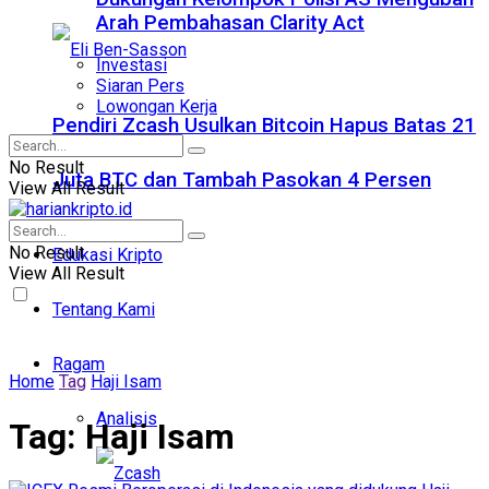
Arah Pembahasan Clarity Act
Investasi
Siaran Pers
Lowongan Kerja
Pendiri Zcash Usulkan Bitcoin Hapus Batas 21
No Result
Juta BTC dan Tambah Pasokan 4 Persen
View All Result
No Result
Edukasi Kripto
View All Result
Tentang Kami
Ragam
Home
Tag
Haji Isam
Analisis
Tag:
Haji Isam