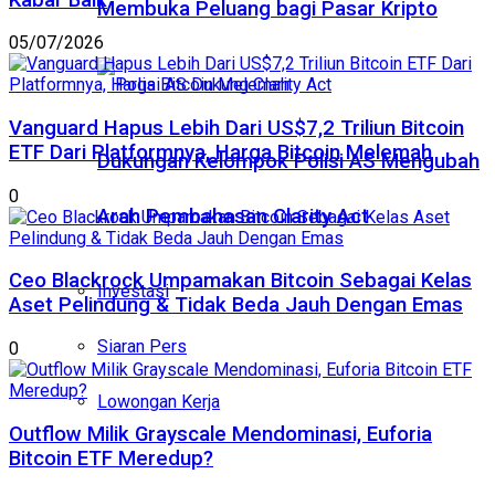
Membuka Peluang bagi Pasar Kripto
05/07/2026
Vanguard Hapus Lebih Dari US$7,2 Triliun Bitcoin
ETF Dari Platformnya, Harga Bitcoin Melemah
Dukungan Kelompok Polisi AS Mengubah
0
Arah Pembahasan Clarity Act
Ceo Blackrock Umpamakan Bitcoin Sebagai Kelas
Investasi
Aset Pelindung & Tidak Beda Jauh Dengan Emas
Siaran Pers
0
Lowongan Kerja
Outflow Milik Grayscale Mendominasi, Euforia
Bitcoin ETF Meredup?