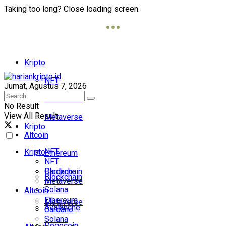
Taking too long? Close loading screen.
Kripto
NFT
Jumat, Agustus 7, 2026
Blockchain
No Result
View All Result
Metaverse
Kripto
Altcoin
NFT
Kripto
Ethereum
NFT
Cardano
Blockchain
Blockchain
Metaverse
Solana
Altcoin
Ethereum
Metaverse
Avalanche
Cardano
Solana
Dogecoin