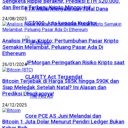
Sengketa Ripple Berakhir, Prediksi ETH $20.000,
dan Berita Terbaru Kripto Minggu Ini!
FTX Mulai Menyalurkan Total Dana
24/08/2025
US$900 Juta kepada Kreditur
Analisis Pasar Kripto: Pertumbuhan Pasar Kripto
Semakin Melambat, Peluang Pasar Ada Di
Ethereum
JPMorgan Peringatkan Risiko Kripto saat
26/01/2024
CLARITY Act Tersendat
Bitcoin Terjebak di Harga $85K hingga $90K dan
Siap Meledak Setelah Natal? Ini Alasan dan
Prediksi Lengkapnya!
24/12/2025
Core PCE AS Juni Melandai dan
Bitcoin 1 Juta Dolar Menurut Pendiri Ledger Bukan
Kabar Baik