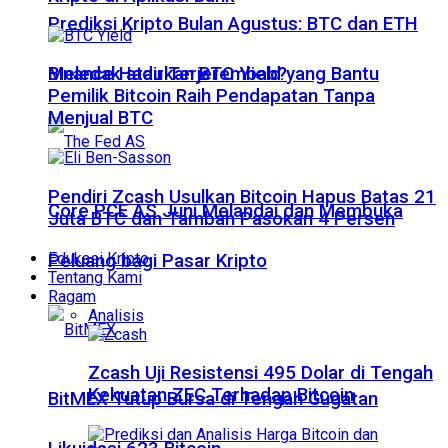
Prediksi Kripto Bulan Agustus: BTC dan ETH
Meledak atau Terjerembab?
Binance Hadirkan BTC Yield yang Bantu
Pemilik Bitcoin Raih Pendapatan Tanpa
Menjual BTC
Pendiri Zcash Usulkan Bitcoin Hapus Batas 21
Core PCE AS Juni Melandai dan Membuka
Juta BTC dan Tambah Pasokan 4 Persen
Edukasi Kripto
Peluang bagi Pasar Kripto
Tentang Kami
Ragam
Analisis
Zcash Uji Resistensi 495 Dolar di Tengah
Kekuatan ZEC Terhadap Bitcoin
BitMEX Tutup Bursa di Tengah Gugatan