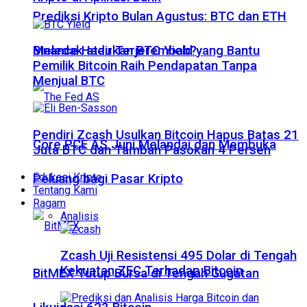
Prediksi Kripto Bulan Agustus: BTC dan ETH
Meledak atau Terjerembab?
Binance Hadirkan BTC Yield yang Bantu
Pemilik Bitcoin Raih Pendapatan Tanpa
Menjual BTC
Pendiri Zcash Usulkan Bitcoin Hapus Batas 21
Core PCE AS Juni Melandai dan Membuka
Juta BTC dan Tambah Pasokan 4 Persen
Edukasi Kripto
Peluang bagi Pasar Kripto
Tentang Kami
Ragam
Analisis
Zcash Uji Resistensi 495 Dolar di Tengah
Kekuatan ZEC Terhadap Bitcoin
BitMEX Tutup Bursa di Tengah Gugatan