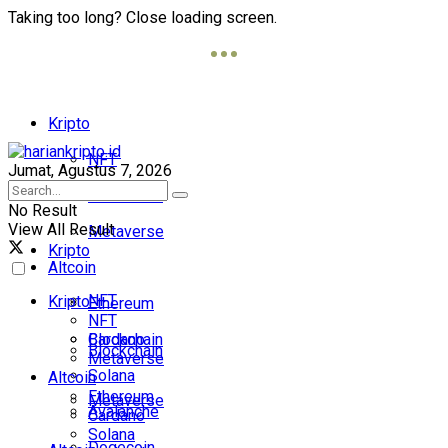
Taking too long? Close loading screen.
Kripto
NFT
Jumat, Agustus 7, 2026
Blockchain
No Result
View All Result
Metaverse
Kripto
Altcoin
NFT
Kripto
Ethereum
NFT
Cardano
Blockchain
Blockchain
Metaverse
Solana
Altcoin
Ethereum
Metaverse
Avalanche
Cardano
Solana
Dogecoin