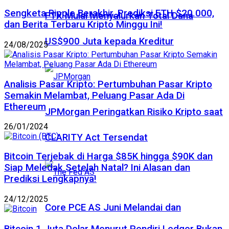
Sengketa Ripple Berakhir, Prediksi ETH $20.000,
FTX Mulai Menyalurkan Total Dana
dan Berita Terbaru Kripto Minggu Ini!
US$900 Juta kepada Kreditur
24/08/2025
Analisis Pasar Kripto: Pertumbuhan Pasar Kripto
Semakin Melambat, Peluang Pasar Ada Di
Ethereum
JPMorgan Peringatkan Risiko Kripto saat
26/01/2024
CLARITY Act Tersendat
Bitcoin Terjebak di Harga $85K hingga $90K dan
Siap Meledak Setelah Natal? Ini Alasan dan
Prediksi Lengkapnya!
24/12/2025
Core PCE AS Juni Melandai dan
Bitcoin 1 Juta Dolar Menurut Pendiri Ledger Bukan