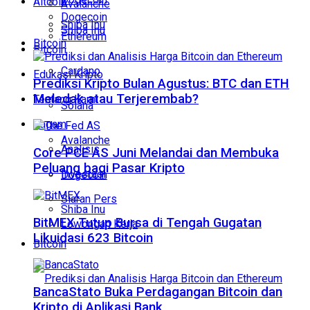
Altcoin
Avalanche
Dogecoin
Shiba Inu
Shiba Inu
Ethereum
Bitcoin
Bitcoin
Cardano
Edukasi Kripto
Prediksi Kripto Bulan Agustus: BTC dan ETH
Meledak atau Terjerembab?
Tentang Kami
Solana
Ragam
Avalanche
Analisis
Core PCE AS Juni Melandai dan Membuka
Peluang bagi Pasar Kripto
Investasi
Dogecoin
Siaran Pers
Shiba Inu
BitMEX Tutup Bursa di Tengah Gugatan
Lowongan Kerja
Likuidasi 623 Bitcoin
Bitcoin
BancaStato Buka Perdagangan Bitcoin dan
Kripto di Aplikasi Bank