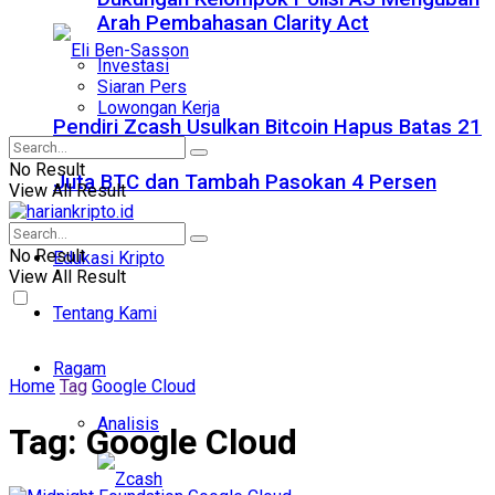
Arah Pembahasan Clarity Act
Investasi
Siaran Pers
Lowongan Kerja
Pendiri Zcash Usulkan Bitcoin Hapus Batas 21
No Result
Juta BTC dan Tambah Pasokan 4 Persen
View All Result
No Result
Edukasi Kripto
View All Result
Tentang Kami
Ragam
Home
Tag
Google Cloud
Analisis
Tag:
Google Cloud