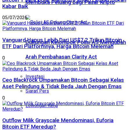
Membuka Peluang bagi Pasar Kripto
Kabar Baik
05/07/2026
Vanguard Hapus Lebih Dari US$7,2 Triliun Bitcoin
Dukungan Kelompok Polisi AS Mengubah
ETF Dari Platformnya, Harga Bitcoin Melemah
Arah Pembahasan Clarity Act
0
Investasi
Ceo Blackrock Umpamakan Bitcoin Sebagai Kelas
Aset Pelindung & Tidak Beda Jauh Dengan Emas
Siaran Pers
0
Lowongan Kerja
Outflow Milik Grayscale Mendominasi, Euforia
Bitcoin ETF Meredup?