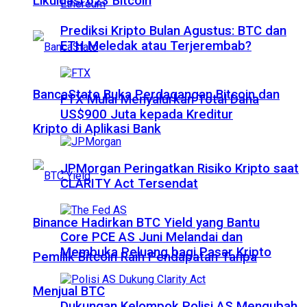
Likuidasi 623 Bitcoin
Prediksi Kripto Bulan Agustus: BTC dan
ETH Meledak atau Terjerembab?
BancaStato Buka Perdagangan Bitcoin dan
FTX Mulai Menyalurkan Total Dana
US$900 Juta kepada Kreditur
Kripto di Aplikasi Bank
JPMorgan Peringatkan Risiko Kripto saat
CLARITY Act Tersendat
Binance Hadirkan BTC Yield yang Bantu
Core PCE AS Juni Melandai dan
Membuka Peluang bagi Pasar Kripto
Pemilik Bitcoin Raih Pendapatan Tanpa
Menjual BTC
Dukungan Kelompok Polisi AS Mengubah