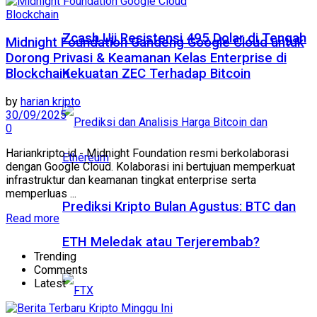
Blockchain
Zcash Uji Resistensi 495 Dolar di Tengah
Midnight Foundation Gandeng Google Cloud untuk
Dorong Privasi & Keamanan Kelas Enterprise di
Blockchain
Kekuatan ZEC Terhadap Bitcoin
by
harian kripto
30/09/2025
0
Hariankripto.id - Midnight Foundation resmi berkolaborasi
dengan Google Cloud. Kolaborasi ini bertujuan memperkuat
infrastruktur dan keamanan tingkat enterprise serta
memperluas ...
Prediksi Kripto Bulan Agustus: BTC dan
Read more
ETH Meledak atau Terjerembab?
Trending
Comments
Latest