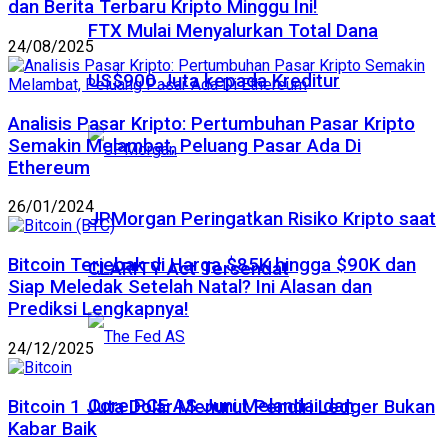
dan Berita Terbaru Kripto Minggu Ini!
FTX Mulai Menyalurkan Total Dana
24/08/2025
US$900 Juta kepada Kreditur
Analisis Pasar Kripto: Pertumbuhan Pasar Kripto
Semakin Melambat, Peluang Pasar Ada Di
Ethereum
26/01/2024
JPMorgan Peringatkan Risiko Kripto saat
Bitcoin Terjebak di Harga $85K hingga $90K dan
CLARITY Act Tersendat
Siap Meledak Setelah Natal? Ini Alasan dan
Prediksi Lengkapnya!
24/12/2025
Core PCE AS Juni Melandai dan
Bitcoin 1 Juta Dolar Menurut Pendiri Ledger Bukan
Kabar Baik