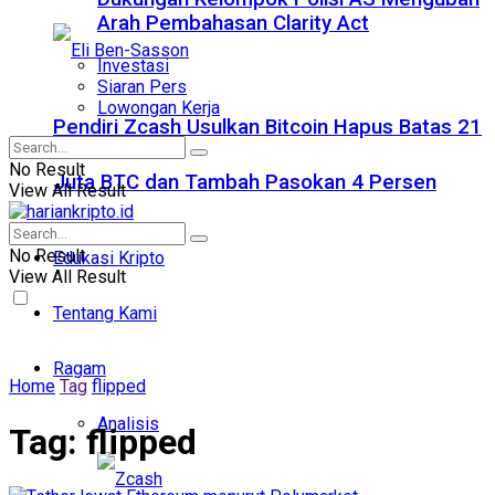
Arah Pembahasan Clarity Act
Investasi
Siaran Pers
Lowongan Kerja
Pendiri Zcash Usulkan Bitcoin Hapus Batas 21
No Result
Juta BTC dan Tambah Pasokan 4 Persen
View All Result
No Result
Edukasi Kripto
View All Result
Tentang Kami
Ragam
Home
Tag
flipped
Analisis
Tag:
flipped