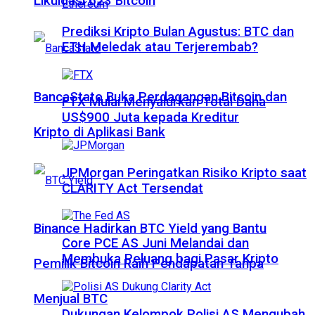
Likuidasi 623 Bitcoin
Prediksi Kripto Bulan Agustus: BTC dan
ETH Meledak atau Terjerembab?
BancaStato Buka Perdagangan Bitcoin dan
FTX Mulai Menyalurkan Total Dana
US$900 Juta kepada Kreditur
Kripto di Aplikasi Bank
JPMorgan Peringatkan Risiko Kripto saat
CLARITY Act Tersendat
Binance Hadirkan BTC Yield yang Bantu
Core PCE AS Juni Melandai dan
Membuka Peluang bagi Pasar Kripto
Pemilik Bitcoin Raih Pendapatan Tanpa
Menjual BTC
Dukungan Kelompok Polisi AS Mengubah