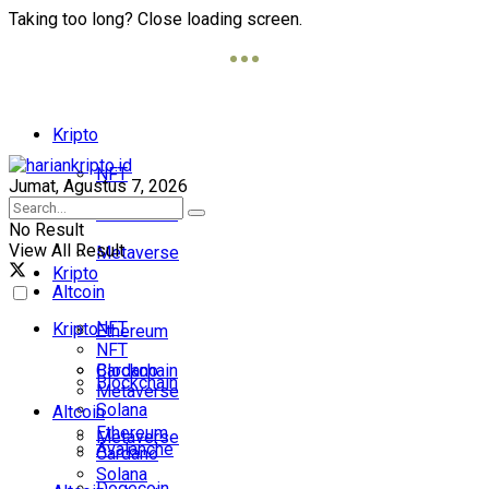
Taking too long? Close loading screen.
Kripto
NFT
Jumat, Agustus 7, 2026
Blockchain
No Result
View All Result
Metaverse
Kripto
Altcoin
NFT
Kripto
Ethereum
NFT
Cardano
Blockchain
Blockchain
Metaverse
Solana
Altcoin
Ethereum
Metaverse
Avalanche
Cardano
Solana
Dogecoin