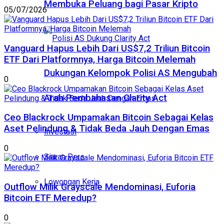
Membuka Peluang bagi Pasar Kripto
05/07/2026
Vanguard Hapus Lebih Dari US$7,2 Triliun Bitcoin
ETF Dari Platformnya, Harga Bitcoin Melemah
Dukungan Kelompok Polisi AS Mengubah
0
Arah Pembahasan Clarity Act
Ceo Blackrock Umpamakan Bitcoin Sebagai Kelas
Aset Pelindung & Tidak Beda Jauh Dengan Emas
Investasi
0
Siaran Pers
Lowongan Kerja
Outflow Milik Grayscale Mendominasi, Euforia
Bitcoin ETF Meredup?
0