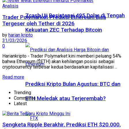
Analisis
Zcash Uji Resistensi 495 Dolar di Tengah
Trader Polymarket Prediksi Ethereum Bisa
Tergeser oleh Tether di 2026
Kekuatan ZEC Terhadap Bitcoin
by
harian kripto
31/03/2026
0
Hariankripto - Trader Polymarket kini memberi peluang 54%
bahwa Ethereum ($ETH) akan kehilangan posisi sebagai
cryptocurrency terbesar kedua berdasarkan kapitalisasi ...
Read more
Prediksi Kripto Bulan Agustus: BTC dan
Trending
Comments
ETH Meledak atau Terjerembab?
Latest
Sengketa Ripple Berakhir, Prediksi ETH $20.000,