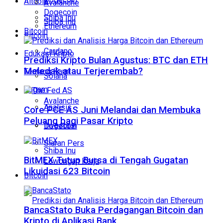
Altcoin
Avalanche
Dogecoin
Shiba Inu
Shiba Inu
Ethereum
Bitcoin
Bitcoin
Cardano
Edukasi Kripto
Prediksi Kripto Bulan Agustus: BTC dan ETH
Meledak atau Terjerembab?
Tentang Kami
Solana
Ragam
Avalanche
Analisis
Core PCE AS Juni Melandai dan Membuka
Peluang bagi Pasar Kripto
Investasi
Dogecoin
Siaran Pers
Shiba Inu
BitMEX Tutup Bursa di Tengah Gugatan
Lowongan Kerja
Likuidasi 623 Bitcoin
Bitcoin
BancaStato Buka Perdagangan Bitcoin dan
Kripto di Aplikasi Bank