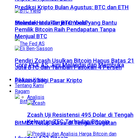
Prediksi Kripto Bulan Agustus: BTC dan ETH
Meledak atau Terjerembab?
Binance Hadirkan BTC Yield yang Bantu
Pemilik Bitcoin Raih Pendapatan Tanpa
Menjual BTC
Pendiri Zcash Usulkan Bitcoin Hapus Batas 21
Core PCE AS Juni Melandai dan Membuka
Juta BTC dan Tambah Pasokan 4 Persen
Edukasi Kripto
Peluang bagi Pasar Kripto
Tentang Kami
Ragam
Analisis
Zcash Uji Resistensi 495 Dolar di Tengah
Kekuatan ZEC Terhadap Bitcoin
BitMEX Tutup Bursa di Tengah Gugatan