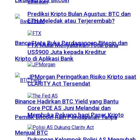
Likuidasi 623 Bitcoin
Prediksi Kripto Bulan Agustus: BTC dan
ETH Meledak atau Terjerembab?
BancaStato Buka Perdagangan Bitcoin dan
FTX Mulai Menyalurkan Total Dana
US$900 Juta kepada Kreditur
Kripto di Aplikasi Bank
JPMorgan Peringatkan Risiko Kripto saat
CLARITY Act Tersendat
Binance Hadirkan BTC Yield yang Bantu
Core PCE AS Juni Melandai dan
Membuka Peluang bagi Pasar Kripto
Pemilik Bitcoin Raih Pendapatan Tanpa
Menjual BTC
Dukungan Kelompok Polisi AS Mengubah