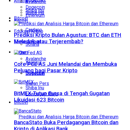
Altcoin
Avalanche
Dogecoin
Shiba Inu
Shiba Inu
Ethereum
Bitcoin
Bitcoin
Cardano
Edukasi Kripto
Prediksi Kripto Bulan Agustus: BTC dan ETH
Meledak atau Terjerembab?
Tentang Kami
Solana
Ragam
Avalanche
Analisis
Core PCE AS Juni Melandai dan Membuka
Peluang bagi Pasar Kripto
Investasi
Dogecoin
Siaran Pers
Shiba Inu
BitMEX Tutup Bursa di Tengah Gugatan
Lowongan Kerja
Likuidasi 623 Bitcoin
Bitcoin
BancaStato Buka Perdagangan Bitcoin dan
Kripto di Aplikasi Bank