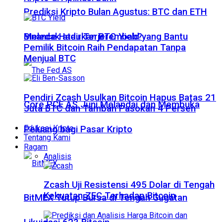
Prediksi Kripto Bulan Agustus: BTC dan ETH
Meledak atau Terjerembab?
Binance Hadirkan BTC Yield yang Bantu
Pemilik Bitcoin Raih Pendapatan Tanpa
Menjual BTC
Pendiri Zcash Usulkan Bitcoin Hapus Batas 21
Core PCE AS Juni Melandai dan Membuka
Juta BTC dan Tambah Pasokan 4 Persen
Edukasi Kripto
Peluang bagi Pasar Kripto
Tentang Kami
Ragam
Analisis
Zcash Uji Resistensi 495 Dolar di Tengah
Kekuatan ZEC Terhadap Bitcoin
BitMEX Tutup Bursa di Tengah Gugatan