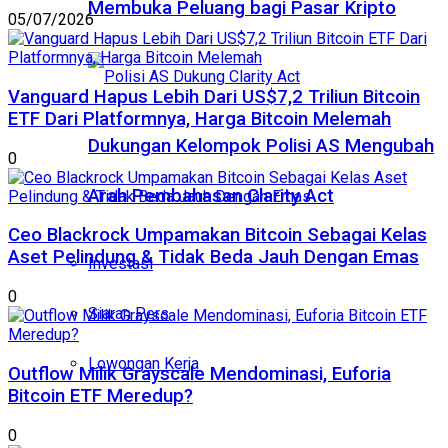
Membuka Peluang bagi Pasar Kripto
05/07/2026
Vanguard Hapus Lebih Dari US$7,2 Triliun Bitcoin
ETF Dari Platformnya, Harga Bitcoin Melemah
Dukungan Kelompok Polisi AS Mengubah
0
Arah Pembahasan Clarity Act
Ceo Blackrock Umpamakan Bitcoin Sebagai Kelas
Aset Pelindung & Tidak Beda Jauh Dengan Emas
Investasi
0
Siaran Pers
Lowongan Kerja
Outflow Milik Grayscale Mendominasi, Euforia
Bitcoin ETF Meredup?
0