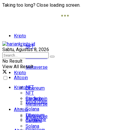
Taking too long? Close loading screen.
Kripto
NFT
Sabtu, Agustus 8, 2026
Blockchain
No Result
View All Result
Metaverse
Kripto
Altcoin
NFT
Kripto
Ethereum
NFT
Cardano
Blockchain
Blockchain
Metaverse
Solana
Altcoin
Ethereum
Metaverse
Avalanche
Cardano
Solana
Dogecoin