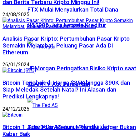
dan Berita Terbaru Kripto Minggu Ini!
FTX Mulai Menyalurkan Total Dana
24/08/2025
US$900 Juta kepada Kreditur
Analisis Pasar Kripto: Pertumbuhan Pasar Kripto
Semakin Melambat, Peluang Pasar Ada Di
Ethereum
26/01/2024
JPMorgan Peringatkan Risiko Kripto saat
Bitcoin Terjebak di Harga $85K hingga $90K dan
CLARITY Act Tersendat
Siap Meledak Setelah Natal? Ini Alasan dan
Prediksi Lengkapnya!
24/12/2025
Core PCE AS Juni Melandai dan
Bitcoin 1 Juta Dolar Menurut Pendiri Ledger Bukan
Kabar Baik