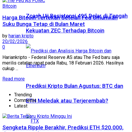
Bitcoin
Zcash Uji Resistensi 495 Dolar di Tengah
Harga Bitcoin Tertekan Setelah Fed Umumkan
Suku Bunga Tetap di Bulan Maret
Kekuatan ZEC Terhadap Bitcoin
by
harian kripto
20/02/2026
0
Hariankripto - Federal Reserve AS atau The Fed baru saja
merilis catatan rapat pada Rabu, 18 Februari 2026. Hasilnya
cukup ...
Read more
Prediksi Kripto Bulan Agustus: BTC dan
Trending
Comments
ETH Meledak atau Terjerembab?
Latest
Sengketa Ripple Berakhir, Prediksi ETH $20.000,