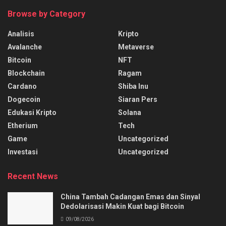
Browse by Category
Analisis
Kripto
Avalanche
Metaverse
Bitcoin
NFT
Blockchain
Ragam
Cardano
Shiba Inu
Dogecoin
Siaran Pers
Edukasi Kripto
Solana
Etherium
Tech
Game
Uncategorized
Investasi
Uncategorized
Recent News
China Tambah Cadangan Emas dan Sinyal
Dedolarisasi Makin Kuat bagi Bitcoin
09/08/2026