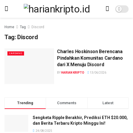
Home
Tag
Discord
Tag:
Discord
Charles Hoskinson Berencana
CARDANO
Pindahkan Komunitas Cardano
dari X Menuju Discord
BY
HARIAN KRIPTO
13/06/2026
Trending
Comments
Latest
Sengketa Ripple Berakhir, Prediksi ETH $20.000,
dan Berita Terbaru Kripto Minggu Ini!
24/08/2025