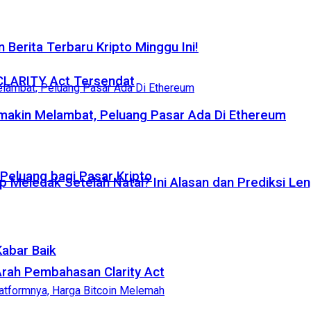
 Berita Terbaru Kripto Minggu Ini!
 CLARITY Act Tersendat
emakin Melambat, Peluang Pasar Ada Di Ethereum
eluang bagi Pasar Kripto
p Meledak Setelah Natal? Ini Alasan dan Prediksi Le
Kabar Baik
rah Pembahasan Clarity Act