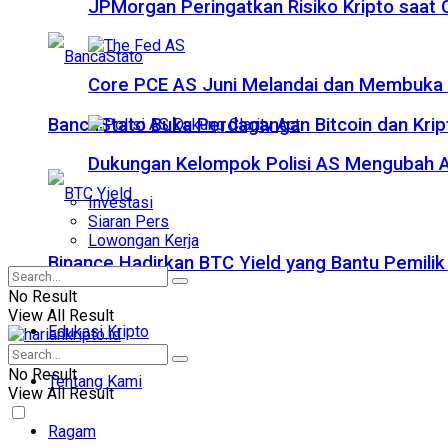
JPMorgan Peringatkan Risiko Kripto saat
Core PCE AS Juni Melandai dan Membuka P
BancaStato Buka Perdagangan Bitcoin dan Kript
Dukungan Kelompok Polisi AS Mengubah A
Investasi
Siaran Pers
Lowongan Kerja
Binance Hadirkan BTC Yield yang Bantu Pemilik
No Result
View All Result
Edukasi Kripto
No Result
Tentang Kami
View All Result
Ragam