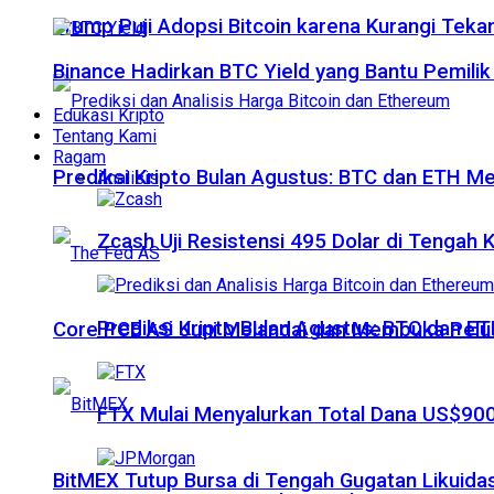
Trump Puji Adopsi Bitcoin karena Kurangi Teka
Binance Hadirkan BTC Yield yang Bantu Pemilik
Edukasi Kripto
Tentang Kami
Ragam
Prediksi Kripto Bulan Agustus: BTC dan ETH M
Analisis
Zcash Uji Resistensi 495 Dolar di Tengah
Prediksi Kripto Bulan Agustus: BTC dan 
Core PCE AS Juni Melandai dan Membuka Pelua
FTX Mulai Menyalurkan Total Dana US$900
BitMEX Tutup Bursa di Tengah Gugatan Likuidas