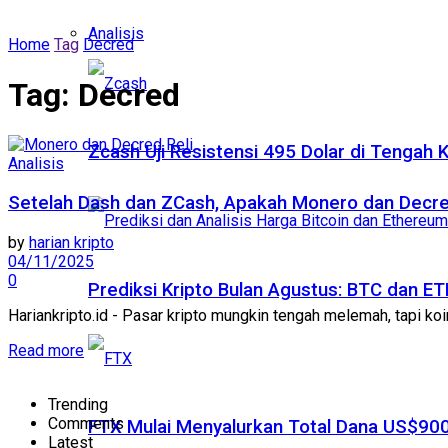
Analisis
Home
Tag
Decred
Tag:
Decred
Zcash Uji Resistensi 495 Dolar di Tengah
Analisis
Setelah Dash dan ZCash, Apakah Monero dan Decred
by
harian kripto
04/11/2025
0
Prediksi Kripto Bulan Agustus: BTC dan 
Hariankripto.id - Pasar kripto mungkin tengah melemah, tapi koi
Read more
Trending
Comments
FTX Mulai Menyalurkan Total Dana US$900
Latest