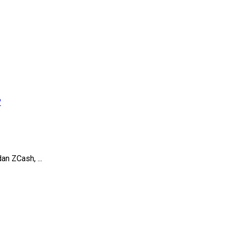
?
an ZCash, ...