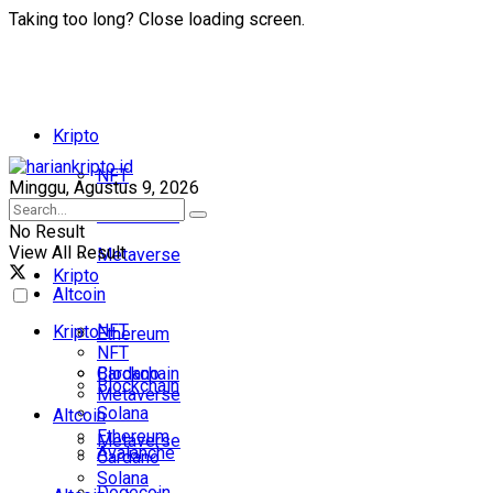
Taking too long? Close loading screen.
Kripto
NFT
Minggu, Agustus 9, 2026
Blockchain
No Result
View All Result
Metaverse
Kripto
Altcoin
NFT
Kripto
Ethereum
NFT
Cardano
Blockchain
Blockchain
Metaverse
Solana
Altcoin
Ethereum
Metaverse
Avalanche
Cardano
Solana
Dogecoin