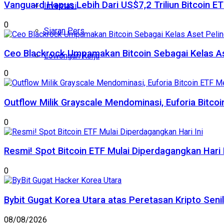
Vanguard Hapus Lebih Dari US$7,2 Triliun Bitcoin E
Investasi
0
Siaran Pers
Ceo Blackrock Umpamakan Bitcoin Sebagai Kelas A
Lowongan Kerja
0
Outflow Milik Grayscale Mendominasi, Euforia Bitc
0
Resmi! Spot Bitcoin ETF Mulai Diperdagangkan Hari I
0
Bybit Gugat Korea Utara atas Peretasan Kripto Senila
08/08/2026