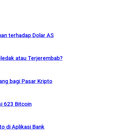
nan terhadap Dolar AS
eledak atau Terjerembab?
ng bagi Pasar Kripto
i 623 Bitcoin
o di Aplikasi Bank