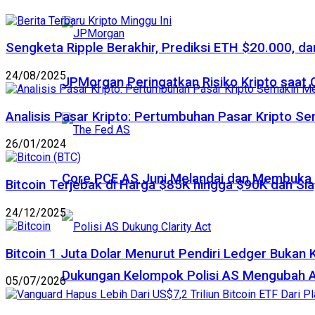
Sengketa Ripple Berakhir, Prediksi ETH $20.000, dan
24/08/2025
JPMorgan Peringatkan Risiko Kripto saat
Analisis Pasar Kripto: Pertumbuhan Pasar Kripto S
26/01/2024
Core PCE AS Juni Melandai dan Membuka P
Bitcoin Terjebak di Harga $85K hingga $90K dan Sia
24/12/2025
Bitcoin 1 Juta Dolar Menurut Pendiri Ledger Bukan 
Dukungan Kelompok Polisi AS Mengubah A
05/07/2026