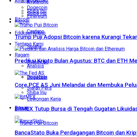
Altcoin
Avalanche
Dogecoin
Shiba Inu
Shiba Inu
Ethereum
Bitcoin
Bitcoin
Cardano
Edukasi Kripto
Trump Puji Adopsi Bitcoin karena Kurangi Teka
Tentang Kami
Solana
Ragam
Prediksi Kripto Bulan Agustus: BTC dan ETH M
Avalanche
Analisis
Investasi
Dogecoin
Core PCE AS Juni Melandai dan Membuka Pelua
Siaran Pers
Shiba Inu
Lowongan Kerja
Bitcoin
BitMEX Tutup Bursa di Tengah Gugatan Likuidas
BancaStato Buka Perdagangan Bitcoin dan Kript