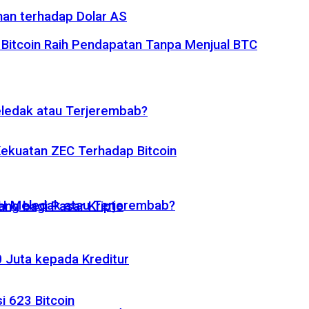
nan terhadap Dolar AS
 Bitcoin Raih Pendapatan Tanpa Menjual BTC
eledak atau Terjerembab?
 Kekuatan ZEC Terhadap Bitcoin
ETH Meledak atau Terjerembab?
ng bagi Pasar Kripto
 Juta kepada Kreditur
i 623 Bitcoin