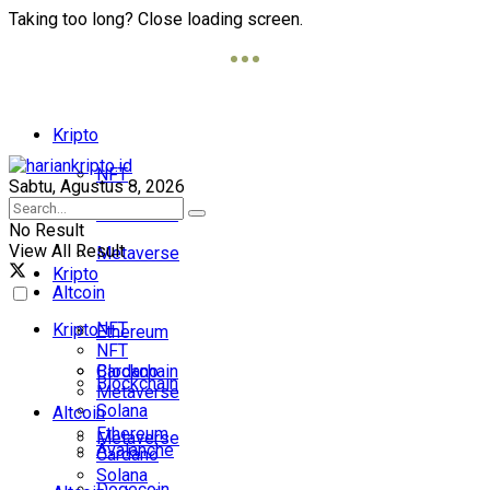
Taking too long? Close loading screen.
Kripto
NFT
Sabtu, Agustus 8, 2026
Blockchain
No Result
View All Result
Metaverse
Kripto
Altcoin
NFT
Kripto
Ethereum
NFT
Cardano
Blockchain
Blockchain
Metaverse
Solana
Altcoin
Ethereum
Metaverse
Avalanche
Cardano
Solana
Dogecoin