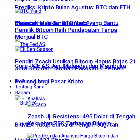
Prediksi Kripto Bulan Agustus: BTC dan ETH
Meledak atau Terjerembab?
Binance Hadirkan BTC Yield yang Bantu
Pemilik Bitcoin Raih Pendapatan Tanpa
Menjual BTC
Pendiri Zcash Usulkan Bitcoin Hapus Batas 21
Core PCE AS Juni Melandai dan Membuka
Juta BTC dan Tambah Pasokan 4 Persen
Edukasi Kripto
Peluang bagi Pasar Kripto
Tentang Kami
Ragam
Analisis
Zcash Uji Resistensi 495 Dolar di Tengah
Kekuatan ZEC Terhadap Bitcoin
BitMEX Tutup Bursa di Tengah Gugatan