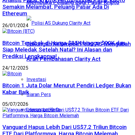
Analisis Pasar Kripto: Pertumbuhan Pasar Kripto
Membuka Peluang bagi Pasar Kripto
Semakin Melambat, Peluang Pasar Ada Di
Ethereum
26/01/2024
Bitcoin Terjebak di Harga $85K hingga $90K dan
Dukungan Kelompok Polisi AS Mengubah
Siap Meledak Setelah Natal? Ini Alasan dan
Prediksi Lengkapnya!
Arah Pembahasan Clarity Act
24/12/2025
Investasi
Bitcoin 1 Juta Dolar Menurut Pendiri Ledger Bukan
Kabar Baik
Siaran Pers
05/07/2026
Lowongan Kerja
Vanguard Hapus Lebih Dari US$7,2 Triliun Bitcoin
ETF Dari Platformnya, Harga Bitcoin Melemah