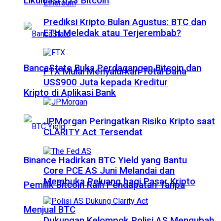
Likuidasi 623 Bitcoin
Prediksi Kripto Bulan Agustus: BTC dan
ETH Meledak atau Terjerembab?
BancaStato Buka Perdagangan Bitcoin dan
FTX Mulai Menyalurkan Total Dana
US$900 Juta kepada Kreditur
Kripto di Aplikasi Bank
JPMorgan Peringatkan Risiko Kripto saat
CLARITY Act Tersendat
Binance Hadirkan BTC Yield yang Bantu
Core PCE AS Juni Melandai dan
Membuka Peluang bagi Pasar Kripto
Pemilik Bitcoin Raih Pendapatan Tanpa
Menjual BTC
Dukungan Kelompok Polisi AS Mengubah