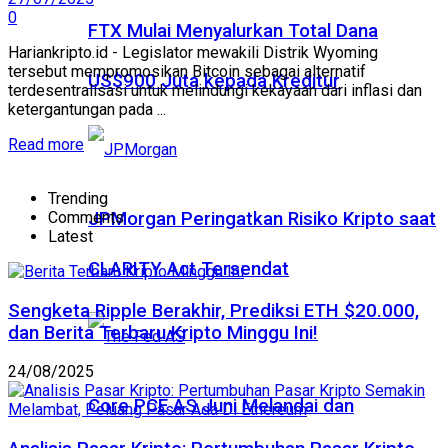
0
FTX Mulai Menyalurkan Total Dana
Hariankripto.id - Legislator mewakili Distrik Wyoming
tersebut mempromosikan Bitcoin sebagai alternatif
US$900 Juta kepada Kreditur
terdesentralisasi untuk melindungi kekayaan dari inflasi dan
ketergantungan pada ...
Read more
Trending
JPMorgan Peringatkan Risiko Kripto saat
Comments
Latest
CLARITY Act Tersendat
Sengketa Ripple Berakhir, Prediksi ETH $20.000,
dan Berita Terbaru Kripto Minggu Ini!
24/08/2025
Core PCE AS Juni Melandai dan