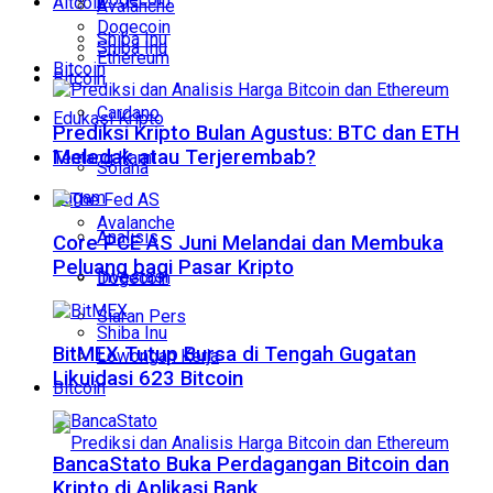
Altcoin
Avalanche
Dogecoin
Shiba Inu
Shiba Inu
Ethereum
Bitcoin
Bitcoin
Cardano
Edukasi Kripto
Prediksi Kripto Bulan Agustus: BTC dan ETH
Meledak atau Terjerembab?
Tentang Kami
Solana
Ragam
Avalanche
Analisis
Core PCE AS Juni Melandai dan Membuka
Peluang bagi Pasar Kripto
Investasi
Dogecoin
Siaran Pers
Shiba Inu
BitMEX Tutup Bursa di Tengah Gugatan
Lowongan Kerja
Likuidasi 623 Bitcoin
Bitcoin
BancaStato Buka Perdagangan Bitcoin dan
Kripto di Aplikasi Bank