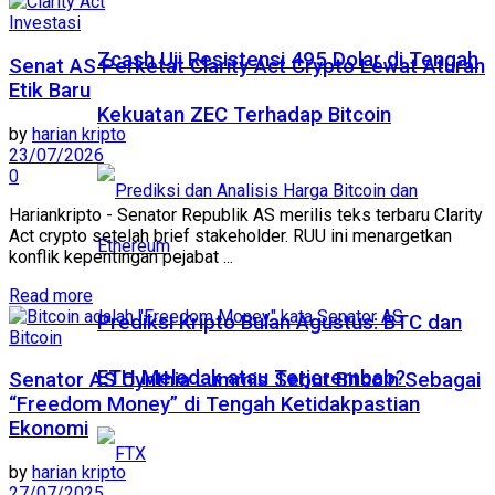
Investasi
Zcash Uji Resistensi 495 Dolar di Tengah
Senat AS Perketat Clarity Act Crypto Lewat Aturan
Etik Baru
Kekuatan ZEC Terhadap Bitcoin
by
harian kripto
23/07/2026
0
Hariankripto - Senator Republik AS merilis teks terbaru Clarity
Act crypto setelah brief stakeholder. RUU ini menargetkan
konflik kepentingan pejabat ...
Read more
Prediksi Kripto Bulan Agustus: BTC dan
Bitcoin
ETH Meledak atau Terjerembab?
Senator AS Cynthia Lummis Sebut Bitcoin Sebagai
“Freedom Money” di Tengah Ketidakpastian
Ekonomi
by
harian kripto
27/07/2025