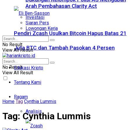
Arah Pembahasan Clarity Act
Investasi
Siaran Pers
Lowongan Kerja
Pendiri Zcash Usulkan Bitcoin Hapus Batas 21
No Result
Juta BTC dan Tambah Pasokan 4 Persen
View All Result
No Result
Edukasi Kripto
View All Result
Tentang Kami
Ragam
Home
Tag
Cynthia Lummis
Analisis
Tag:
Cynthia Lummis