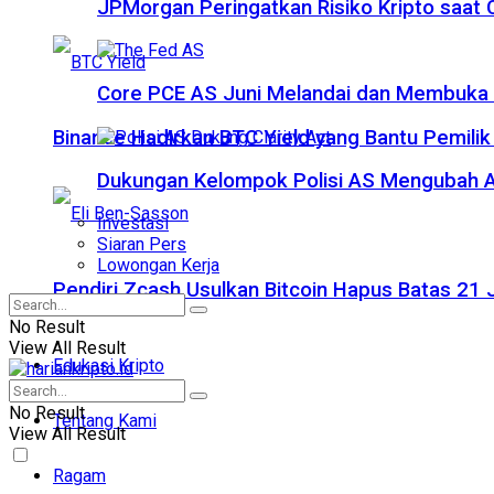
JPMorgan Peringatkan Risiko Kripto saat
Core PCE AS Juni Melandai dan Membuka P
Binance Hadirkan BTC Yield yang Bantu Pemilik
Dukungan Kelompok Polisi AS Mengubah A
Investasi
Siaran Pers
Lowongan Kerja
Pendiri Zcash Usulkan Bitcoin Hapus Batas 2
No Result
View All Result
Edukasi Kripto
No Result
Tentang Kami
View All Result
Ragam