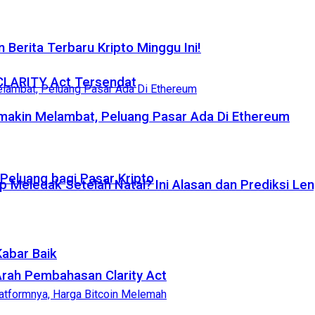
 Berita Terbaru Kripto Minggu Ini!
 CLARITY Act Tersendat
emakin Melambat, Peluang Pasar Ada Di Ethereum
eluang bagi Pasar Kripto
p Meledak Setelah Natal? Ini Alasan dan Prediksi Le
Kabar Baik
rah Pembahasan Clarity Act