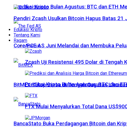
Prediksi Kripto Bulan Agustus: BTC dan ETH M
Pendiri Zcash Usulkan Bitcoin Hapus Batas 2
Edukasi Kripto
Tentang Kami
Ragam
Core PCE AS Juni Melandai dan Membuka Pelua
Analisis
Zcash Uji Resistensi 495 Dolar di Tengah
Prediksi Kripto Bulan Agustus: BTC dan 
BitMEX Tutup Bursa di Tengah Gugatan Likuidas
FTX Mulai Menyalurkan Total Dana US$900
BancaStato Buka Perdagangan Bitcoin dan Kript