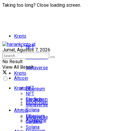
Taking too long? Close loading screen.
Kripto
NFT
Jumat, Agustus 7, 2026
Blockchain
No Result
View All Result
Metaverse
Kripto
Altcoin
NFT
Kripto
Ethereum
NFT
Cardano
Blockchain
Blockchain
Metaverse
Solana
Altcoin
Ethereum
Metaverse
Avalanche
Cardano
Solana
Dogecoin