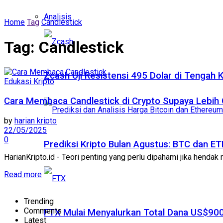
Analisis
Home
Tag
Candlestick
Tag:
Candlestick
Zcash Uji Resistensi 495 Dolar di Tengah
Edukasi Kripto
Cara Membaca Candlestick di Crypto Supaya Lebih
by
harian kripto
22/05/2025
0
Prediksi Kripto Bulan Agustus: BTC dan 
HarianKripto.id - Teori penting yang perlu dipahami jika hendak m
Read more
Trending
Comments
FTX Mulai Menyalurkan Total Dana US$900
Latest