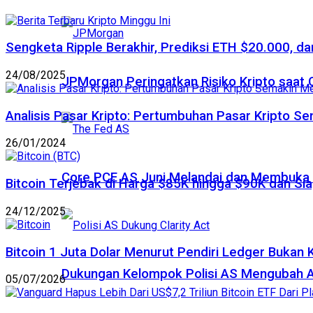
Sengketa Ripple Berakhir, Prediksi ETH $20.000, dan
24/08/2025
JPMorgan Peringatkan Risiko Kripto saat
Analisis Pasar Kripto: Pertumbuhan Pasar Kripto S
26/01/2024
Core PCE AS Juni Melandai dan Membuka P
Bitcoin Terjebak di Harga $85K hingga $90K dan Sia
24/12/2025
Bitcoin 1 Juta Dolar Menurut Pendiri Ledger Bukan 
Dukungan Kelompok Polisi AS Mengubah A
05/07/2026