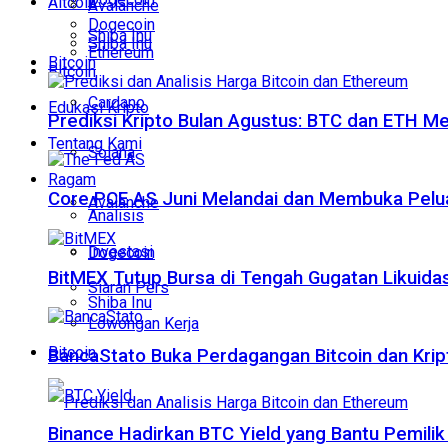
Altcoin
Avalanche
Dogecoin
Shiba Inu
Shiba Inu
Ethereum
Bitcoin
Bitcoin
Cardano
Edukasi Kripto
Prediksi Kripto Bulan Agustus: BTC dan ETH M
Tentang Kami
Solana
Ragam
Core PCE AS Juni Melandai dan Membuka Pelua
Avalanche
Analisis
Investasi
Dogecoin
BitMEX Tutup Bursa di Tengah Gugatan Likuidas
Siaran Pers
Shiba Inu
Lowongan Kerja
Bitcoin
BancaStato Buka Perdagangan Bitcoin dan Kript
Binance Hadirkan BTC Yield yang Bantu Pemilik