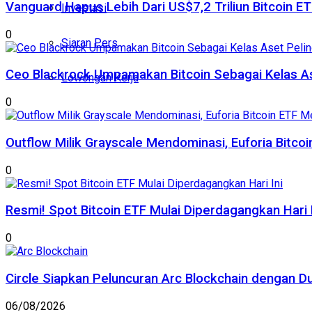
Vanguard Hapus Lebih Dari US$7,2 Triliun Bitcoin E
Investasi
0
Siaran Pers
Ceo Blackrock Umpamakan Bitcoin Sebagai Kelas A
Lowongan Kerja
0
Outflow Milik Grayscale Mendominasi, Euforia Bitc
0
Resmi! Spot Bitcoin ETF Mulai Diperdagangkan Hari I
0
Circle Siapkan Peluncuran Arc Blockchain dengan D
06/08/2026