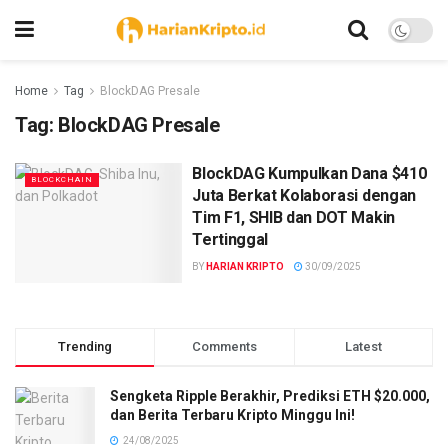
Home
Tag
BlockDAG Presale
Tag:
BlockDAG Presale
BlockDAG Kumpulkan Dana $410
BLOCKCHAIN
Juta Berkat Kolaborasi dengan
Tim F1, SHIB dan DOT Makin
Tertinggal
BY
HARIAN KRIPTO
30/09/2025
Trending
Comments
Latest
Sengketa Ripple Berakhir, Prediksi ETH $20.000,
dan Berita Terbaru Kripto Minggu Ini!
24/08/2025