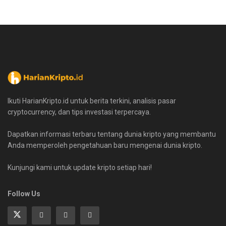
Ikuti HarianKripto.id untuk berita terkini, analisis pasar
cryptocurrency, dan tips investasi terpercaya.
Dapatkan informasi terbaru tentang dunia kripto yang membantu
Anda memperoleh pengetahuan baru mengenai dunia kripto.
Kunjungi kami untuk update kripto setiap hari!
Follow Us