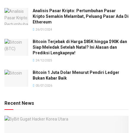
Analisis Pasar Kripto: Pertumbuhan Pasar
Kripto Semakin Melambat, Peluang Pasar Ada Di
Ethereum
26/01/2024
Bitcoin Terjebak di Harga $85K hingga $90K dan
Siap Meledak Setelah Natal? Ini Alasan dan
Prediksi Lengkapnya!
24/12/2025
Bitcoin 1 Juta Dolar Menurut Pendiri Ledger
Bukan Kabar Baik
05/07/2026
Recent News