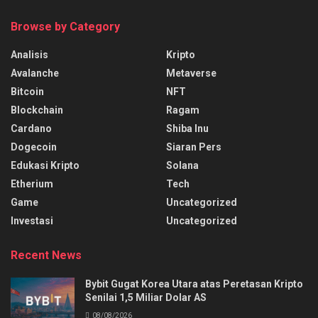
Browse by Category
Analisis
Kripto
Avalanche
Metaverse
Bitcoin
NFT
Blockchain
Ragam
Cardano
Shiba Inu
Dogecoin
Siaran Pers
Edukasi Kripto
Solana
Etherium
Tech
Game
Uncategorized
Investasi
Uncategorized
Recent News
Bybit Gugat Korea Utara atas Peretasan Kripto
Senilai 1,5 Miliar Dolar AS
08/08/2026