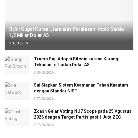
Bybit Gugat Korea Utara atas Peretasan Kripto Senilai
1,5 Miliar Dolar AS
08/08/2026
Trump Puji Adopsi Bitcoin karena Kurangi
Tekanan terhadap Dolar AS
08/08/2026
Sui Siapkan Sistem Keamanan Tahan Kuantum
dengan Standar NIST
07/08/2026
Zcash Gelar Voting NU7 Scope pada 25 Agustus
2026 dengan Target Partisipasi 1 Juta ZEC
07/08/2026