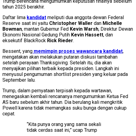
Trump berencana mengumumkan keputusan finalnya sebelum
tahun 2025 berakhir.
Daftar lima
kandidat
meliputi dua anggota dewan Federal
Reserve saat ini yaitu
Christopher Waller
dan
Michelle
Bowman
, mantan Gubernur Fed
Kevin Warsh
, Direktur Dewan
Ekonomi Nasional Gedung Putih
Kevin Hassett
, dan
eksekutif BlackRock
Rick Rieder
.
Bessent, yang
memimpin proses wawancara kandidat
,
mengatakan akan melakukan putaran diskusi tambahan
setelah perayaan Thanksgiving. Setelah itu, dia akan
menyajikan pilihan terbaik kepada presiden. Langkah ini
menyusul pengumuman shortlist presiden yang keluar pada
September lalu.
Trump, dalam pernyataan terpisah kepada wartawan,
menegaskan kembali rencananya mengumumkan Ketua Fed
AS baru sebelum akhir tahun. Dia berulang kali mengkritik
Powell karena tidak memangkas suku bunga dengan cukup
cepat.
“Kita punya orang yang sama sekali
tidak cerdas saat ini,” ucap Trump