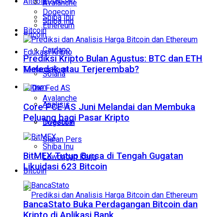
Altcoin
Avalanche
Dogecoin
Shiba Inu
Shiba Inu
Ethereum
Bitcoin
Bitcoin
Cardano
Edukasi Kripto
Prediksi Kripto Bulan Agustus: BTC dan ETH
Meledak atau Terjerembab?
Tentang Kami
Solana
Ragam
Avalanche
Analisis
Core PCE AS Juni Melandai dan Membuka
Peluang bagi Pasar Kripto
Investasi
Dogecoin
Siaran Pers
Shiba Inu
BitMEX Tutup Bursa di Tengah Gugatan
Lowongan Kerja
Likuidasi 623 Bitcoin
Bitcoin
BancaStato Buka Perdagangan Bitcoin dan
Kripto di Aplikasi Bank