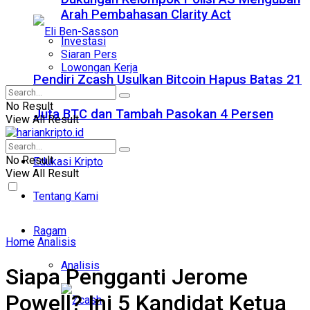
Arah Pembahasan Clarity Act
Investasi
Siaran Pers
Lowongan Kerja
Pendiri Zcash Usulkan Bitcoin Hapus Batas 21
No Result
Juta BTC dan Tambah Pasokan 4 Persen
View All Result
No Result
Edukasi Kripto
View All Result
Tentang Kami
Ragam
Home
Analisis
Analisis
Siapa Pengganti Jerome
Powell? Ini 5 Kandidat Ketua