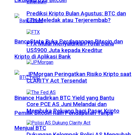
Likuidasi 623 Bitcoin
Prediksi Kripto Bulan Agustus: BTC dan
ETH Meledak atau Terjerembab?
BancaStato Buka Perdagangan Bitcoin dan
FTX Mulai Menyalurkan Total Dana
US$900 Juta kepada Kreditur
Kripto di Aplikasi Bank
JPMorgan Peringatkan Risiko Kripto saat
CLARITY Act Tersendat
Binance Hadirkan BTC Yield yang Bantu
Core PCE AS Juni Melandai dan
Membuka Peluang bagi Pasar Kripto
Pemilik Bitcoin Raih Pendapatan Tanpa
Menjual BTC
Dukungan Kelompok Polisi AS Mengubah