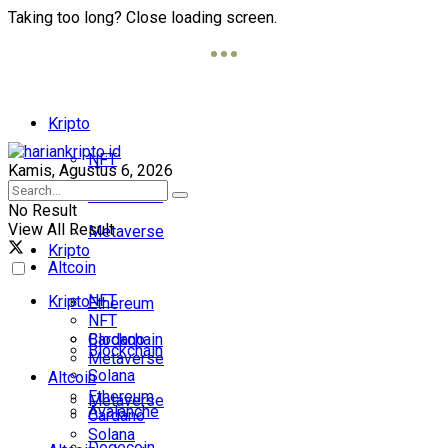
Taking too long? Close loading screen.
Kripto
NFT
Kamis, Agustus 6, 2026
Blockchain
No Result
View All Result
Metaverse
Kripto
Altcoin
NFT
Kripto
Ethereum
NFT
Cardano
Blockchain
Blockchain
Metaverse
Solana
Altcoin
Ethereum
Metaverse
Avalanche
Cardano
Solana
Dogecoin