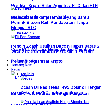
Prediksi Kripto Bulan Agustus: BTC dan ETH
Meledak atau Terjerembab?
Binance Hadirkan BTC Yield yang Bantu
Pemilik Bitcoin Raih Pendapatan Tanpa
Menjual BTC
Pendiri Zcash Usulkan Bitcoin Hapus Batas 21
Core PCE AS Juni Melandai dan Membuka
Juta BTC dan Tambah Pasokan 4 Persen
Edukasi Kripto
Peluang bagi Pasar Kripto
Tentang Kami
Ragam
Analisis
Zcash Uji Resistensi 495 Dolar di Tengah
Kekuatan ZEC Terhadap Bitcoin
BitMEX Tutup Bursa di Tengah Gugatan