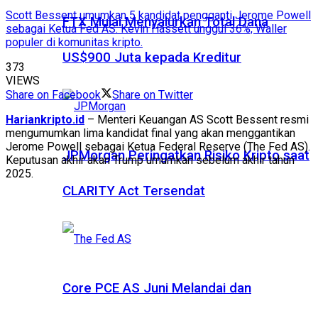
Scott Bessent umumkan 5 kandidat pengganti Jerome Powell
FTX Mulai Menyalurkan Total Dana
sebagai Ketua Fed AS. Kevin Hassett unggul 36%, Waller
populer di komunitas kripto.
US$900 Juta kepada Kreditur
373
VIEWS
Share on Facebook
Share on Twitter
Hariankripto.id
– Menteri Keuangan AS Scott Bessent resmi
mengumumkan lima kandidat final yang akan menggantikan
Jerome Powell sebagai Ketua Federal Reserve (The Fed AS).
JPMorgan Peringatkan Risiko Kripto saat
Keputusan akhir akan Trump umumkan sebelum akhir tahun
2025.
CLARITY Act Tersendat
Core PCE AS Juni Melandai dan