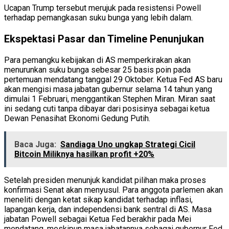
Ucapan Trump tersebut merujuk pada resistensi Powell
terhadap pemangkasan suku bunga yang lebih dalam.
Ekspektasi Pasar dan Timeline Penunjukan
Para pemangku kebijakan di AS memperkirakan akan
menurunkan suku bunga sebesar 25 basis poin pada
pertemuan mendatang tanggal 29 Oktober. Ketua Fed AS baru
akan mengisi masa jabatan gubernur selama 14 tahun yang
dimulai 1 Februari, menggantikan Stephen Miran. Miran saat
ini sedang cuti tanpa dibayar dari posisinya sebagai ketua
Dewan Penasihat Ekonomi Gedung Putih.
Baca Juga:
Sandiaga Uno ungkap Strategi Cicil
Bitcoin Miliknya hasilkan profit +20%
Setelah presiden menunjuk kandidat pilihan maka proses
konfirmasi Senat akan menyusul. Para anggota parlemen akan
meneliti dengan ketat sikap kandidat terhadap inflasi,
lapangan kerja, dan independensi bank sentral di AS. Masa
jabatan Powell sebagai Ketua Fed berakhir pada Mei
mendatang, meskipun masa jabatannya sebagai gubernur Fed