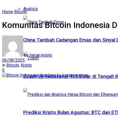
Analisis
Home
Bitcoin
Komunitas Bitcoin Indonesia D
China Tambah Cadangan Emas dan Sinyal De
by
harian kripto
06/08/2025
in
Bitcoin
,
Kripto
0
Zcash Uji Resistensi 495 Dolar di Tengah
Prediksi Kripto Bulan Agustus: BTC dan 