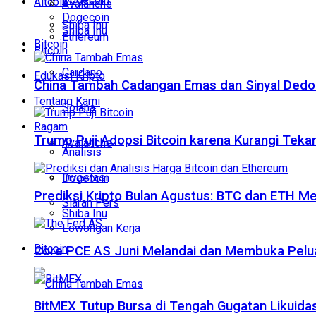
Altcoin
Avalanche
Dogecoin
Shiba Inu
Shiba Inu
Ethereum
Bitcoin
Bitcoin
Cardano
Edukasi Kripto
China Tambah Cadangan Emas dan Sinyal Dedola
Tentang Kami
Solana
Ragam
Trump Puji Adopsi Bitcoin karena Kurangi Teka
Avalanche
Analisis
Investasi
Dogecoin
Prediksi Kripto Bulan Agustus: BTC dan ETH M
Siaran Pers
Shiba Inu
Lowongan Kerja
Bitcoin
Core PCE AS Juni Melandai dan Membuka Pelua
BitMEX Tutup Bursa di Tengah Gugatan Likuidas