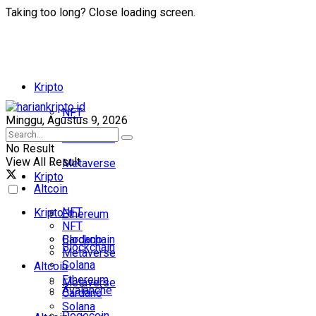
Taking too long? Close loading screen.
Kripto
NFT
Minggu, Agustus 9, 2026
Blockchain
No Result
View All Result
Metaverse
Kripto
Altcoin
NFT
Kripto
Ethereum
NFT
Cardano
Blockchain
Blockchain
Metaverse
Solana
Altcoin
Ethereum
Metaverse
Avalanche
Cardano
Solana
Dogecoin