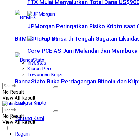
FTX Mulai Menyalurkan Total Dana US$900
JPMorgan Peringatkan Risiko Kripto saat
BitMEX Tutup Bursa di Tengah Gugatan Likuidas
Core PCE AS Juni Melandai dan Membuka P
Investasi
Siaran Pers
Lowongan Kerja
BancaStato Buka Perdagangan Bitcoin dan Kript
No Result
View All Result
Edukasi Kripto
No Result
Tentang Kami
View All Result
Ragam